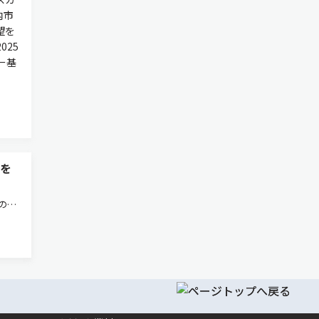
内市
望を
025
ー基
大を
の世
市場総
光通
の設