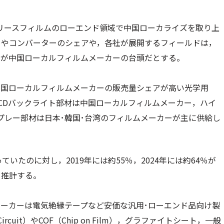
リリースフィルムのローエンド領域で中国ローカライズを取り上
ーやコンバーターのシェアや，各社が展開するフィールドは，
のが中国ローカルフィルムメーカーの台頭だとする。
中国ローカルフィルムメーカーの販売量シェアが高い光学用
LCDバックライト部材は中国ローカルフィルムメーカー，ハイ
スプレー部材は日本･韓国･台湾のフィルムメーカーが主に供給し
いたのに対し，2019年には約55％，2024年には約64％が
と推計する。
メーカーは電気絶縁テープなど安価な汎用･ローエンド品向け製
Circuit）やCOF（Chip on Film），グラファイトシート，一般