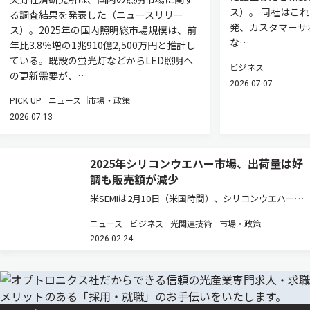
ス）。 同社はこ
る調査結果を発表した（ニュースリリー
発、カスタマーサ
ス）。2025年の国内照明総市場規模は、前
な…
年比3.8％増の1兆910億2,500万円と推計し
ている。既設の蛍光灯などからLED照明へ
ビジネス
の更新需要が、…
2026.07.07
PICK UP
ニュース
市場・政策
2026.07.13
2025年シリコンウエハー市場、出荷量は好
調も販売額が減少
米SEMIは2月10日（米国時間）、シリコンウエハー業
界の分析結果をもとに、2025年のシリコンウエハー出
ニュース
ビジネス
光関連技術
市場・政策
荷量が前年比5.8%増の129億7,300万平方インチとなっ
2026.02.24
た一方で、販売額は前年比1.2%減の114億ドルとな
っ…