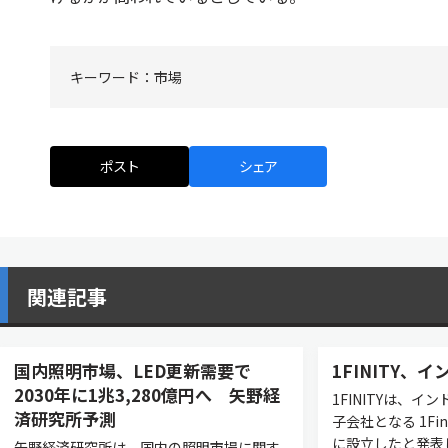
キーワード：
市場
ポスト
シェア
関連記事
国内照明市場、LED更新需要で
1FINITY、
2030年に1兆3,280億円へ 矢野経
1FINITYは、イ
済研究所予測
子会社となる 1Fini
に設立したと発表
矢野経済研究所は、国内の照明市場に関す