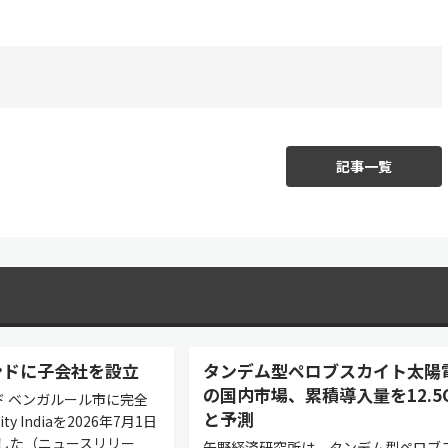
記事一覧
インドに子会社を設立
タンデム型ペロブスカイト太陽
の国内市場、累積導入量を12.5
ンド ベンガルール市に完全
と予測
ty Indiaを2026年7月1日
した（ニュースリリー
矢野経済研究所は、タンデム型ペロブ