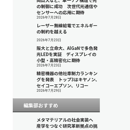
岡山大など、単一ナノ構造で光
の制御に成功 次世代光通信や
センサーへの応用に期待
2026年7月28日
レーザー無線給電でエネルギー
の制約を越える
2026年7月23日
阪大と立命大、AlGaNで多色発
光LEDを実証 ディスプレイの
小型・高精密化に期待
2026年7月23日
精密機器の他社牽制力ランキン
グを発表 トップ3はキヤノン、
セイコーエプソン、リコー
2026年7月29日
編集部おすすめ
メタマテリアルの社会実装へ
産学をつなぐ研究革新拠点の挑