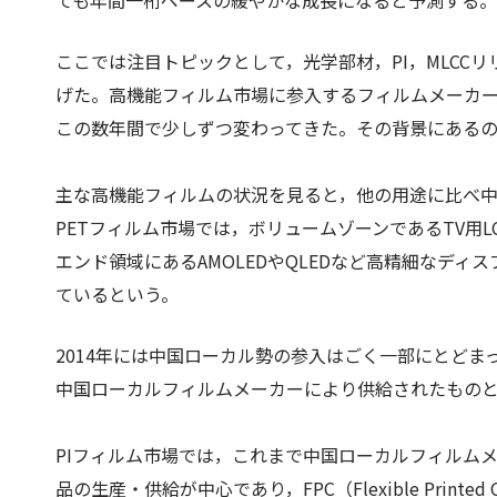
ても年間一桁ペースの緩やかな成長になると予測する。
ここでは注目トピックとして，光学部材，PI，MLCC
げた。高機能フィルム市場に参入するフィルムメーカ
この数年間で少しずつ変わってきた。その背景にある
主な高機能フィルムの状況を見ると，他の用途に比べ
PETフィルム市場では，ボリュームゾーンであるTV用
エンド領域にあるAMOLEDやQLEDなど高精細なディ
ているという。
2014年には中国ローカル勢の参入はごく一部にとどまって
中国ローカルフィルムメーカーにより供給されたもの
PIフィルム市場では，これまで中国ローカルフィルム
品の生産・供給が中心であり，FPC（Flexible Printed 