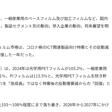
子，一般産業用のベースフィルム及び加工フィルムなど，国内
し，製品セグメント別の動向，参入企業の動向，将来展望を明
フィルム市場は，コロナ禍のICT関連製品向け特需とその反動減
回復した一年だった。
，2024年は光学用PETフィルムが105.2％，一般産業用
1.1％，PIフィルムは115.5％と，光学用PETフィルムを除き軒
れを「急成長」ではなく特需後の反動需要減からの「回復」と
03～108％程度にまで落ち着き，2026年から2027年にかけ