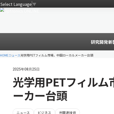
Select Language
▼
研究開発
新
HOME
ニュース
光学用PETフィルム市場，中国ローカルメーカー台頭
2025年08月25日
光学用PETフィル
ーカー台頭
ニュース
ビジネス
光関連技術