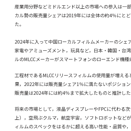
産業用分野などミドルエンド以上の市場への参入は一
カル勢の販売量シェアは2019年には全体の約4％にとど
た。
2024年に入って中国ローカルフィルムメーカーのシェ
家電やアミューズメント，玩具など，日本・韓国・台湾
ルのMLCCメーカーがスマートフォンのローエンド機
工程材であるMLCCリリースフィルムの使用量が増え
果，2022年には販売量シェア1％に満たないポジショ
販売量は2024年には約4％まで拡大したものと推計し
将来の市場として，液晶ディスプレーやFPCに代わる次
上），空飛ぶクルマ，航空宇宙，ソフトロボットなど
ィルムのスペックをはるかに超える高い性能・品質や