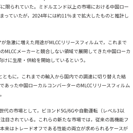
部に限られていた。ミドルエンド以上の市場における中国ロー
まっていたが，2024年には約11％まで拡大したものと推計し
アが急激に増えた用途がMLCCリリースフィルムで，これまで
のMLCCメーカーと競合しない領域で展開してきた中国ローカ
種向けに生産・供給を開始しているという。
るとともに，これまでの輸入から国内での調達に切り替えた結
ンであった中国ローカルコンバーターのMLCCリリースフィルム
た。
世代の市場として，ビヨンド5G/6Gや自動運転（レベル3以
が注目されている。これらの新たな市場では，従来の高機能フ
，本来はトレードオフである性能の両立が求められるケースが