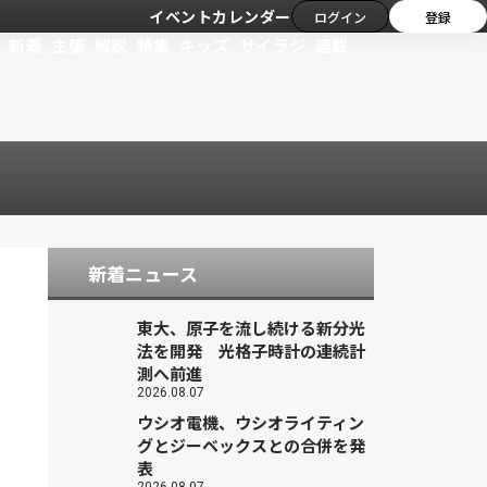
イベントカレンダー
ログイン
登録
新着
主張
解説
特集
キッズ
サイラジ
連載
新着ニュース
東大、原子を流し続ける新分光
法を開発 光格子時計の連続計
測へ前進
2026.08.07
ウシオ電機、ウシオライティン
グとジーベックスとの合併を発
表