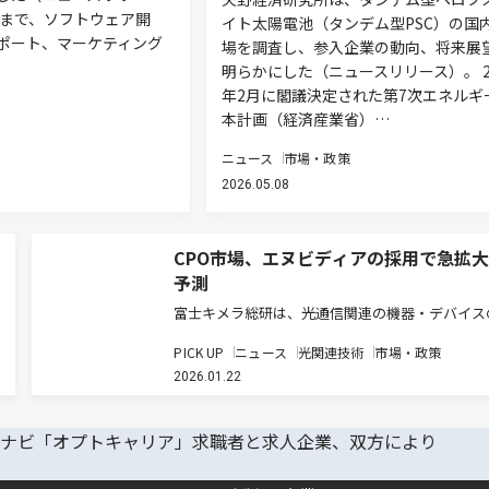
れまで、ソフトウェア開
イト太陽電池（タンデム型PSC）の国
ポート、マーケティング
場を調査し、参入企業の動向、将来展
明らかにした（ニュースリリース）。 2
年2月に閣議決定された第7次エネルギ
本計画（経済産業省）…
ニュース
市場・政策
2026.05.08
CPO市場、エヌビディアの採用で急拡
予測
富士キメラ総研は、光通信関連の機器・デバイス
界市場を調査し、その結果を「2026 光通信関連
PICK UP
ニュース
光関連技術
市場・政策
調査」にまとめた（ニュースリリース）。近年、
2026.01.22
信市場を取り巻く環境はデータセンターやAI向け
備投資に伴い需要が増…