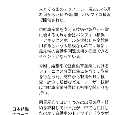
人とくるまのテクノロジー展2025が5月
21日から23日の3日間，パシフィコ横浜
で開催された。
自動車産業を支える技術や製品が一堂
に会する同展示会はパシフィコ横浜
（アネックスホールを含む）を全館使
用するという大規模なもので，最新，
最先端の自動車関連技術を把握できる
イベントとなっている。
今回，編集部では自動車産業における
フォトニクス分野に焦点を当て，取材
を行なった。材料から製造分野，検
査・計測，通信など光・レーザー技術
は自動車産業分野にも密接な関わりを
持つ。
同展示会ではいくつかの出展製品・技
術を取材して回ったが，中でも注目し
日本精機
たのが，自動車のドアウインドウやボ
のブース