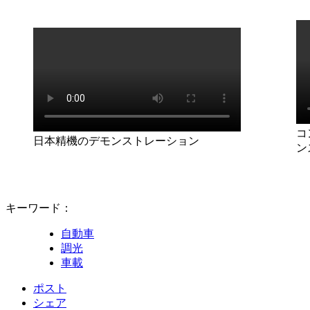
コ
日本精機のデモンストレーション
ン
キーワード：
自動車
調光
車載
ポスト
シェア