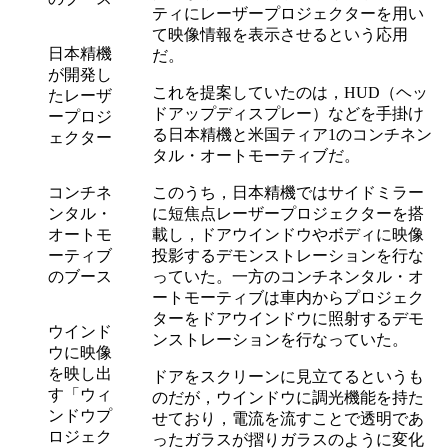
ティにレーザープロジェクターを用い
て映像情報を表示させるという応用
日本精機
だ。
が開発し
これを提案していたのは，HUD（ヘッ
たレーザ
ドアップディスプレー）などを手掛け
ープロジ
る日本精機と米国ティア1のコンチネン
ェクター
タル・オートモーティブだ。
コンチネ
このうち，日本精機ではサイドミラー
ンタル・
に短焦点レーザープロジェクターを搭
オートモ
載し，ドアウインドウやボディに映像
ーティブ
投影するデモンストレーションを行な
のブース
っていた。一方のコンチネンタル・オ
ートモーティブは車内からプロジェク
ターをドアウインドウに照射するデモ
ウインド
ンストレーションを行なっていた。
ウに映像
を映し出
ドアをスクリーンに見立てるというも
す「ウィ
のだが，ウインドウに調光機能を持た
ンドウプ
せており，電流を流すことで透明であ
ロジェク
ったガラスが摺りガラスのように変化