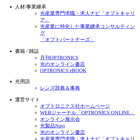
人材/事業継承
光産業専門求職・求人ナビ「オプトキャリ
ア」
光産業に特化した事業継承コンサルティン
グ
「オプトパートナーズ」
書籍 / 雑誌
月刊OPTRONICS
光のオンライン書店
OPTRONICS eBOOK
光用語
レンズ辞典＆事典
運営サイト
オプトロニクス社ホームページ
WEBジャーナル「OPTRONICS ONLINE」
オンライン展示会
光製品Navi
光のオンライン書店
光産業専門求職・求人ナビ「オプトキャリ