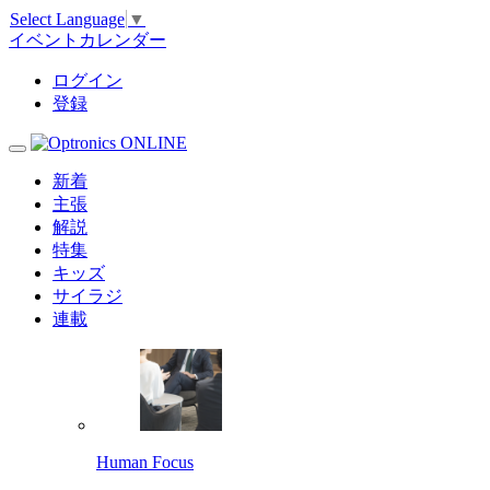
Select Language
▼
イベントカレンダー
ログイン
登録
新着
主張
解説
特集
キッズ
サイラジ
連載
Human Focus