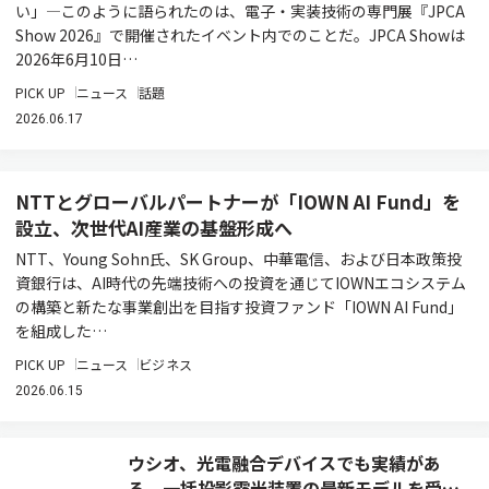
い」―このように語られたのは、電子・実装技術の専門展『JPCA
Show 2026』で開催されたイベント内でのことだ。JPCA Showは
2026年6月10日…
PICK UP
ニュース
話題
2026.06.17
NTTとグローバルパートナーが「IOWN AI Fund」を
設立、次世代AI産業の基盤形成へ
NTT、Young Sohn氏、SK Group、中華電信、および日本政策投
資銀行は、AI時代の先端技術への投資を通じてIOWNエコシステム
の構築と新たな事業創出を目指す投資ファンド「IOWN AI Fund」
を組成した…
PICK UP
ニュース
ビジネス
2026.06.15
ウシオ、光電融合デバイスでも実績があ
る、一括投影露光装置の最新モデルを受注