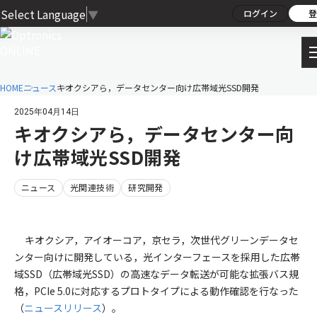
Select Language
▼
ログイン
登
HOME
ニュース
キオクシアら，データセンター向け広帯域光SSD開発
2025年04月14日
キオクシアら，データセンター向
け広帯域光SSD開発
ニュース
光関連技術
研究開発
キオクシア，アイオーコア，京セラ，次世代グリーンデータセ
ンター向けに開発している，光インターフェースを採用した広帯
域SSD（広帯域光SSD）の高速なデータ転送が可能な拡張バス規
格，PCIe 5.0に対応するプロトタイプによる動作確認を行なった
（
ニュースリリース
）。