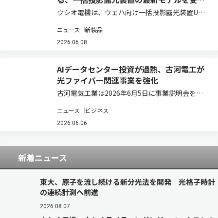
へ
ウシオ電機は、ウェハ向け一括投影露光装置UX-
4シリーズの新製品として、LED光源を搭載した
ニュース
新製品
「UX-44101SCB」および「UX-45114SCB」を開
発し、2026年7月より受注を開始する（ニュース
2026.06.08
リリース）。UX-…
AIデータセンター投資が過熱、古河電工が
光ファイバー関連事業を強化
古河電気工業は2026年6月5日に事業説明会を開
催し、光ソリューション領域の今後の事業方針を
ニュース
ビジネス
発表した。 光ソリューション領域長の浅尾真史氏
は、2030年に向け「革新的な光ソリューション
2026.06.06
でAI時代のネットワークを構築し、社…
新着ニュース
東大、原子を流し続ける新分光法を開発 光格子時計
の連続計測へ前進
2026.08.07