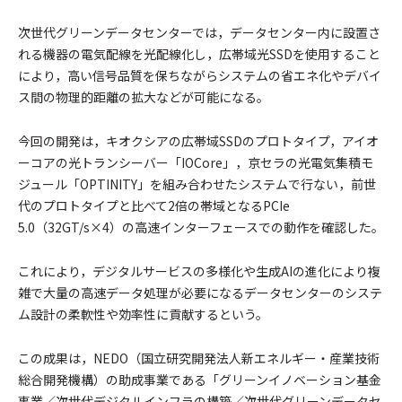
次世代グリーンデータセンターでは，データセンター内に設置さ
れる機器の電気配線を光配線化し，広帯域光SSDを使用すること
により，高い信号品質を保ちながらシステムの省エネ化やデバイ
ス間の物理的距離の拡大などが可能になる。
今回の開発は，キオクシアの広帯域SSDのプロトタイプ，アイオ
ーコアの光トランシーバー「IOCore」，京セラの光電気集積モ
ジュール「OPTINITY」を組み合わせたシステムで行ない，前世
代のプロトタイプと比べて2倍の帯域となるPCIe
5.0（32GT/s×4）の高速インターフェースでの動作を確認した。
これにより，デジタルサービスの多様化や生成AIの進化により複
雑で大量の高速データ処理が必要になるデータセンターのシステ
ム設計の柔軟性や効率性に貢献するという。
この成果は，NEDO（国立研究開発法人新エネルギー・産業技術
総合開発機構）の助成事業である「グリーンイノベーション基金
事業／次世代デジタルインフラの構築／次世代グリーンデータセ