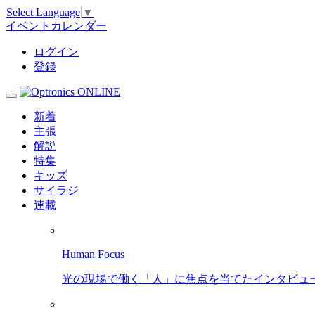
Select Language
▼
イベントカレンダー
ログイン
登録
新着
主張
解説
特集
キッズ
サイラジ
連載
Human Focus
光の現場で働く「人」に焦点を当てたインタビュ