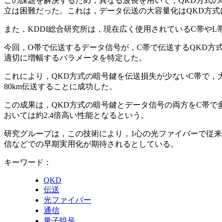
この課題を解決するため，異なる波長を用いて，QKD方式
立は困難だった。これは，データ伝送の大容量化はQKD方式
また，KDDI総合研究所は，現在広く使用されているC帯や
今回，O帯で伝送するデータ信号が，C帯で伝送するQKD方
適切に増幅するパラメータを特定した。
これにより，QKD方式の暗号鍵を伝送損失が少ないC帯で，大
80km伝送することに成功した。
この成果は，QKD方式の暗号鍵とデータ信号の両方をC帯で
おいては約2.4倍高い性能となるという。
研究グループは，この技術により，1心の光ファイバーで従
信などでの早期実用化が期待されるとしている。
キーワード：
QKD
伝送
光ファイバー
通信
量子暗号