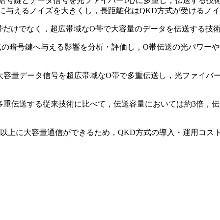
の暗号鍵とデータ信号を光ファイバー1心に多重し，伝送する技
に与えるノイズを大きくし，長距離化はQKD方式が受けるノ
L帯だけでなく，超広帯域なO帯で大容量のデータを伝送する技
式の暗号鍵へ与える影響を分析・評価し，O帯伝送の光パワー
容量データ信号を超広帯域なO帯で多重伝送し，光ファイバー1心で
多重伝送する従来技術に比べて，伝送容量においては約3倍，
来以上に大容量通信ができるため，QKD方式の導入・運用コス