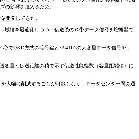
術が研究されているが，データ伝送の大容量化と長距離化の両
イズの影響を強めるため。
術を開発してきた。
や帯域幅を最適化しつつ，伝送後のＯ帯データ信号を増幅器で
QKD方式の暗号鍵と33.4Tb/sの大容量データ信号を，
伝送容量と伝送距離の積で示す伝送性能指数（容量距離積）に
トを大幅に削減することが可能となり，データセンター間の通