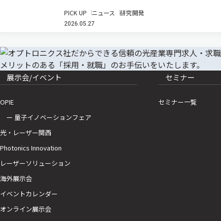
義塾は、空孔コア光ファイバー（HCF）を用いた次世
PICK UP
ニュース
研究開発
代光回線の実証において、1.26μmから1.58μmの広帯域
2026.05.27
波長多重信号による1芯双方向伝送に世界で初めて成
功した（ニュ…
展示会/イベント
セミナー
OPIE
セミナー一覧
ー 量子イノベーションフェア
光・レーザー関西
Photonics Innovation
レーザーソリューション
海外展示会
イベントカレンダー
オンライン展示会