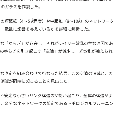
mのガラスを作製した。
短距離（4～5 Å程度）や中距離（8～10Å）のネットワーク
リー散乱に影響を与えているかを詳細に解析した。
かな「ゆらぎ」が存在し，それがレイリー散乱の主な原因であ
このゆらぎを引き起こす「空隙」が減少し，光散乱が抑えられ
まな測定を組み合わせて行なった結果，この空隙の消滅と，ガ
の消滅が同時に起こることを見出した。
の不安定な小さいリング構造の抑制が起こり，全体の構造がよ
は，余分なネットワークの剪定であるトポロジカルプルーニン
た。