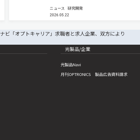
イバー接続マイクロ光コムを用いたテラヘルツ波
ニュース
研究開発
と多値変調技術を組み合わせたマイクロ光コム駆
2026.05.22
テラヘルツ通信システムを開発した（ニュースリ
ス）。 次世代移動通信システ…
光製品/企業
光製品Navi
月刊OPTRONICS 製品広告資料請求