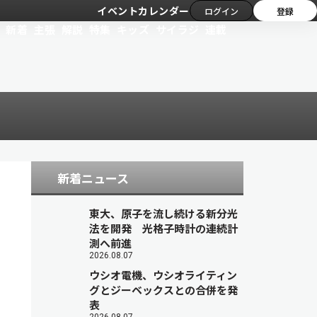
イベントカレンダー
ログイン
登録
新着
主張
解説
特集
キッズ
サイラジ
連載
新着ニュース
東大、原子を流し続ける新分光
法を開発 光格子時計の連続計
測へ前進
2026.08.07
ウシオ電機、ウシオライティン
グとジーベックスとの合併を発
表