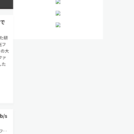
ーで
た研
光フ
トの大
ファ
した
/s
ファ