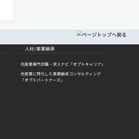
生成
動型
リー
人材/事業継承
光産業専門求職・求人ナビ「オプトキャリア」
光産業に特化した事業継承コンサルティング
「オプトパートナーズ」