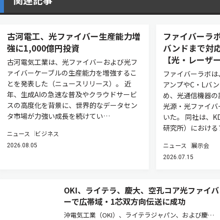
古河電工、光ファイバー生産能力増
ファイバーラボ
強に1,000億円投資
バンドまで対
【光・レーザー
古河電気工業は、光ファイバーおよび光フ
ァイバーケーブルの生産能力を増強するこ
ファイバーラボは
とを発表した（ニュースリリース）。 近
アンプやC・Lバン
年、生成AIの急速な普及やクラウドサービ
め、光通信機器の
スの高度化を背景に、世界的なデータセン
光源・光ファイバ
タ市場が力強い成長を続けてい…
いた。 同社は、K
研究所）における
ニュース
ビジネス
ニュース
展示会
2026.08.05
2026.07.15
OKI、ライテラ、慶大、空孔コア光ファイバ
ーで広帯域・1芯双方向伝送に成功
沖電気工業（OKI）、ライテラジャパン、および慶應