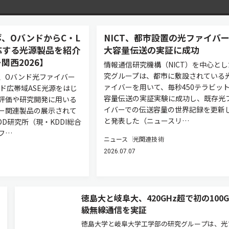
、OバンドからC・L
NICT、都市設置の光ファイバ
応する光源製品を紹介
大容量伝送の実証に成功
関西2026】
情報通信研究機構（NICT）を中心とし
究グループは、都市に敷設されている
、Oバンド光ファイバー
ァイバーを用いて、毎秒450テラビッ
ド広帯域ASE光源をはじ
容量伝送の実証実験に成功し、既存光
評価や研究開発に用いる
イバーでの伝送容量の世界記録を更新
ー関連製品の展示されて
と発表した（ニュースリ…
DD研究所（現・KDDI総合
フ…
ニュース
光関連技術
2026.07.07
徳島大と岐阜大、420GHz超で初の100Gb
級無線通信を実証
徳島大学と岐阜大学工学部の研究グループは、光