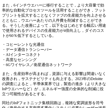
また，6インチウエハーに移行することで，より大容量で効
率的な自動化プロセスツールを活用することができ，フット
プリントを拡大することなくファブの生産能力を向上させる
とともに，ウエハーあたりの人件費を削減することができ
る。そうした改善によって，以下をはじめとする幅広い用途
で使用されるデバイスの生産能力が4倍向上し，ダイのコス
トが60％低下するとしている。
・コヒーレントな光通信
・データ通信トランシーバー
・AIインターコネクト
・高度なセンシング
・6Gワイヤレス／衛星通信ネットワーク
また，生産効率が高まれば，資源に与える影響は間違いなく
改善され，サステナビリティも向上する。2023年のDeloitte
の調査によると，半導体業界では，製造の進歩（より大きな
InPウエハーなど）が，エネルギー強度の全体的な削減に役
立つ可能性があるとする。
同社のInPフォトニック集積回路は，複雑な変調波形を符号
化／復号化する高密度多重化システムに必要なレーザー波長