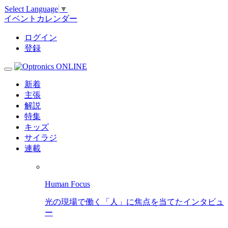
Select Language
▼
イベントカレンダー
ログイン
登録
新着
主張
解説
特集
キッズ
サイラジ
連載
Human Focus
光の現場で働く「人」に焦点を当てたインタビュ
ー