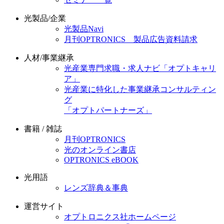
光製品/企業
光製品Navi
月刊OPTRONICS 製品広告資料請求
人材/事業継承
光産業専門求職・求人ナビ「オプトキャリ
ア」
光産業に特化した事業継承コンサルティン
グ
「オプトパートナーズ」
書籍 / 雑誌
月刊OPTRONICS
光のオンライン書店
OPTRONICS eBOOK
光用語
レンズ辞典＆事典
運営サイト
オプトロニクス社ホームページ