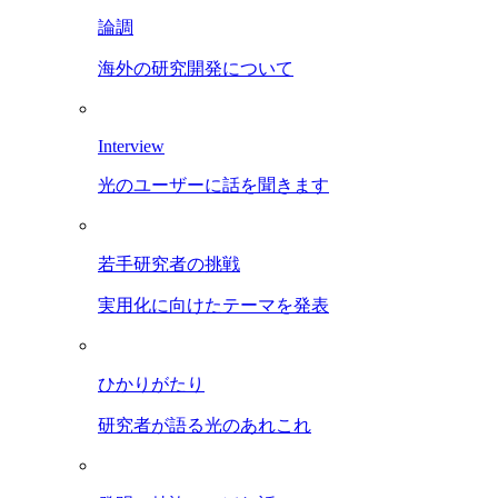
論調
海外の研究開発について
Interview
光のユーザーに話を聞きます
若手研究者の挑戦
実用化に向けたテーマを発表
ひかりがたり
研究者が語る光のあれこれ