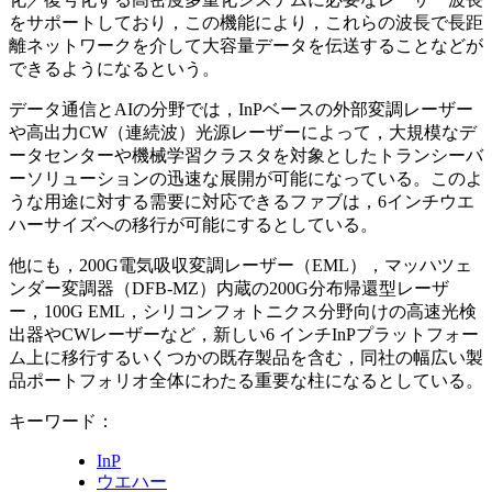
をサポートしており，この機能により，これらの波長で長距
離ネットワークを介して大容量データを伝送することなどが
できるようになるという。
データ通信とAIの分野では，InPベースの外部変調レーザー
や高出力CW（連続波）光源レーザーによって，大規模なデ
ータセンターや機械学習クラスタを対象としたトランシーバ
ーソリューションの迅速な展開が可能になっている。このよ
うな用途に対する需要に対応できるファブは，6インチウエ
ハーサイズへの移行が可能にするとしている。
他にも，200G電気吸収変調レーザー（EML），マッハツェ
ンダー変調器（DFB-MZ）内蔵の200G分布帰還型レーザ
ー，100G EML，シリコンフォトニクス分野向けの高速光検
出器やCWレーザーなど，新しい6 インチInPプラットフォー
ム上に移行するいくつかの既存製品を含む，同社の幅広い製
品ポートフォリオ全体にわたる重要な柱になるとしている。
キーワード：
InP
ウエハー