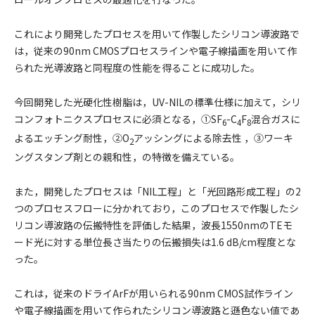
これにより開発したプロセスを用いて作製したシリコン導波路で
は，従来の90nm CMOSプロセスラインや電子線描画を用いて作
られた光導波路と同程度の性能を得ることに成功した。
今回開発した光硬化性樹脂は，UV-NILの標準仕様に加えて，シリ
コンフォトニクスプロセスに必須となる，①SF
-C
F
混合ガスに
6
4
8
よるエッチング耐性，②O
アッシングによる除去性 ，③ワーキ
2
ングスタンプ剤との親和性，の特徴を備えている。
また，開発したプロセスは「NIL工程」と「光回路形成工程」の2
つのプロセスフローに分かれており，このプロセスで作製したシ
リコン導波路の伝搬特性を評価した結果，波長1550nmのTEモ
ード光に対する単位長さ当たりの伝搬損失は1.6 dB/cm程度とな
った。
これは，従来のドライArFが用いられる90nm CMOS試作ライン
や電子線描画を用いて作られたシリコン導波路と遜色ない値であ