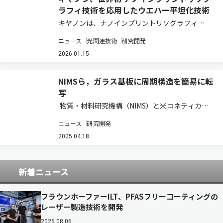
ラフィ技術を応用したウエハー平坦化技術
キヤノンは、ナノインプリントリソグラフィ
（NIL）技術を応用し、ウエハーを平坦化する
ニュース
光関連技術
研究開発
「Inkjet-based Adaptive Planarization」
（IAP）技術を開発し、世界で初めて実用化した
2026.01.15
（ニュースリリー…
NIMSら，ガラス基板に周期構造を簡易に転
写
物質・材料研究機構（NIMS）と米コネティカッ
ト大学は，ポリジメチルシロキサン（PDMS）と
ニュース
研究開発
いう汎用材料の表面に形成したナノ/マイクロメ
ートルスケールの周期構造（周期微細構造）を，
2025.04.18
ガラス基板に簡単に転写できる手法を開発…
新着ニュース
フラウンホーファーILT、PFASフリーコーティングの
レーザー製造技術を開発
2026.08.06