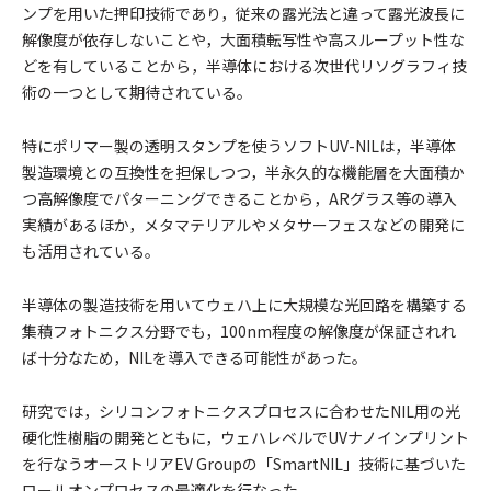
ンプを用いた押印技術であり，従来の露光法と違って露光波長に
解像度が依存しないことや，大面積転写性や高スループット性な
どを有していることから，半導体における次世代リソグラフィ技
術の一つとして期待されている。
特にポリマー製の透明スタンプを使うソフトUV-NILは，半導体
製造環境との互換性を担保しつつ，半永久的な機能層を大面積か
つ高解像度でパターニングできることから，ARグラス等の導入
実績があるほか，メタマテリアルやメタサーフェスなどの開発に
も活用されている。
半導体の製造技術を用いてウェハ上に大規模な光回路を構築する
集積フォトニクス分野でも，100nm程度の解像度が保証されれ
ば十分なため，NILを導入できる可能性があった。
研究では，シリコンフォトニクスプロセスに合わせたNIL用の光
硬化性樹脂の開発とともに，ウェハレベルでUVナノインプリント
を行なうオーストリアEV Groupの「SmartNIL」技術に基づいた
ロールオンプロセスの最適化を行なった。