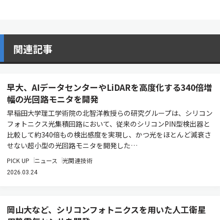
関連記事
早大、AIデータセンターやLiDARを高度化する340倍増
幅の光回路モニタを開発
早稲田大学理工学術院の北智洋教授らの研究グループは、シリコン
フォトニクス光集積回路において、従来のシリコンPIN型検出器と
比較して約340倍もの検出感度を実現し、かつ光をほとんど減衰さ
せない超小型の光回路モニタを開発した…
PICK UP
ニュース
光関連技術
2026.03.24
岡山大など、シリコンフォトニクスを用いた人工衛星