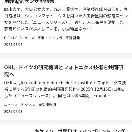
用静電気センサを開発
岡山大学、大阪公立大学、九州工業大学、産業技術総合研究所、春
日電機は、シリコンフォトニクスを用いた人工衛星用の静電気セン
サを開発した（ニュースリリース）。 近年、人工衛星を活用した
宇宙ビジネスが拡大している。小型衛星ネッ…
PICK UP
ニュース
宇宙・インフラ
研究開発
2026.03.03
OKI、ドイツの研究機関とフォトニクス技術を共同研
究へ
OKIは、独Fraunhofer Heinrich-Hertz-Institutとフォトニクス技
術に関する5年間の包括的共同研究契約を2025年12月15日に締結
した（ニュースリリース）。 同社は今後5年間、Fraunh…
ニュース
ビジネス
光関連技術
2026.02.03
キヤノン、世界初 ナノインプリントリソグ