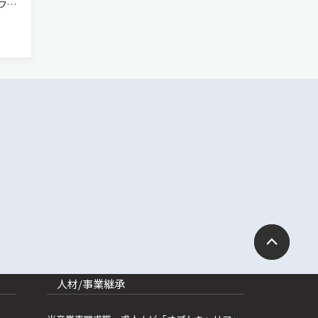
ファ
生成
動型
リー
人材/事業継承