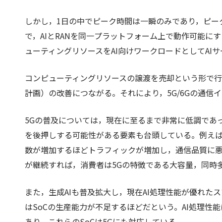
しかし，1日の中でピーク時間は一瞬のみであり，ピー
で，AIとRANを同一プラットフォーム上で動作可能
ューティングリソースをAI向けワークロードとしてAI
コンピューティングリソースの譲渡を売却という形で
計画）の改善につながる。それにより，5G/6Gの通
5Gの普及については，現在に至るまで非常に低調であった
を後押しする可能性がある要素も台頭している。例えば，
数が増加するほどトラフィックが増加し，通信品質に
が継続すれば，消費者は5Gの特徴である大容量，同時
また，生成AIも普及拡大し，現在AI処理性能が優れた
はSoCの生産能力が不足するほどだという。AI処理性
あり，これらのSoCは5Gにも対応している。