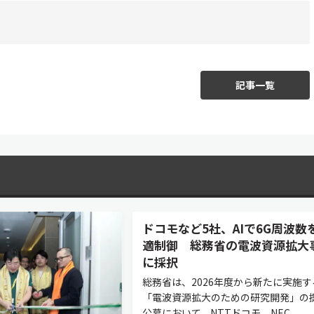
記事一覧
ドコモなど5社、AIで6G周波数
適制御 総務省の電波資源拡大
に採択
総務省は、2026年度から新たに実施す
「電波資源拡大のための研究開発」の
公募において、NTTドコモ、NEC、