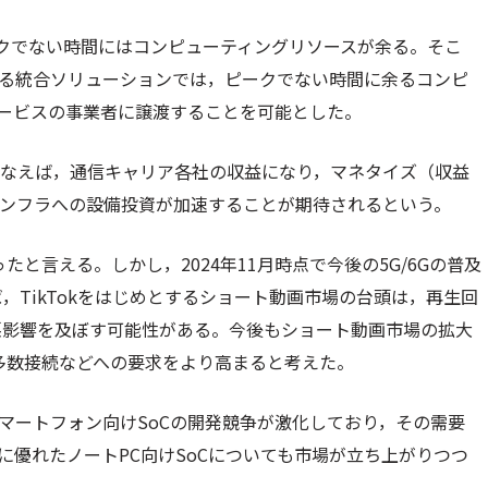
クでない時間にはコンピューティングリソースが余る。そこ
にする統合ソリューションでは，ピークでない時間に余るコンピ
サービスの事業者に譲渡することを可能とした。
行なえば，通信キャリア各社の収益になり，マネタイズ（収益
信インフラへの設備投資が加速することが期待されるという。
と言える。しかし，2024年11月時点で今後の5G/6Gの普及
TikTokをはじめとするショート動画市場の台頭は，再生回
悪影響を及ぼす可能性がある。今後もショート動画市場の拡大
多数接続などへの要求をより高まると考えた。
スマートフォン向けSoCの開発競争が激化しており，その需要
能に優れたノートPC向けSoCについても市場が立ち上がりつつ