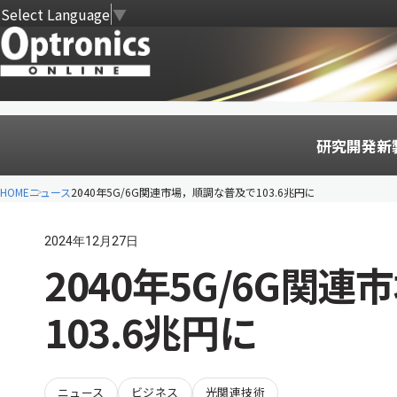
Select Language
▼
研究開発
新
HOME
ニュース
2040年5G/6G関連市場，順調な普及で103.6兆円に
2024年12月27日
2040年5G/6G関
103.6兆円に
ニュース
ビジネス
光関連技術