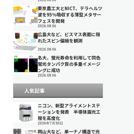
2026.08.06
東京農工大とNICT、テラヘルツ
波を95％吸収する薄型メタサー
フェスを開発
2026.08.06
広島大など、ビスマス表面に隠
れたスピン偏極を観測
2026.08.06
名大、蛍光寿命を利用して同色
蛍光タンパク質の多重イメージ
ングに成功
2026.08.06
人気記事
ニコン、新型アライメントステ
ーションを発表 半導体露光工
程を高度化
2026年7月30日
岡山大など、単一ナノ構造で光