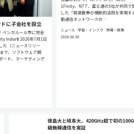
1Finity、NTT、富士通の5社が共同で
した「周波数帯の横断的活用を実現す
動通信ネットワークの…
インドに子会社を設立
ニュース
宇宙・インフラ
市場・政策
ンド ベンガルール市に完全
2026.06.30
ty Indiaを2026年7月1日
した（ニュースリリー
れまで、ソフトウェア開
ポート、マーケティング
徳島大と岐阜大、420GHz超で初の100Gb
級無線通信を実証