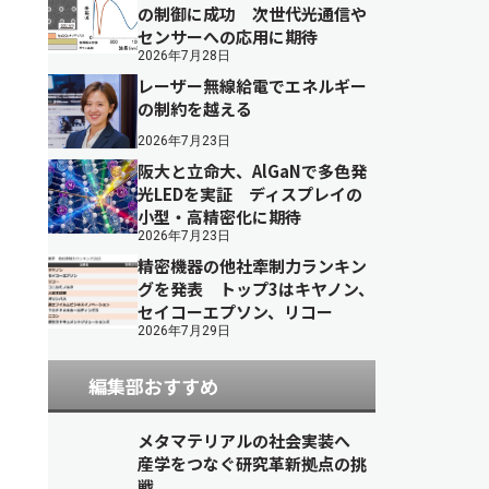
の制御に成功 次世代光通信や
センサーへの応用に期待
2026年7月28日
レーザー無線給電でエネルギー
の制約を越える
2026年7月23日
阪大と立命大、AlGaNで多色発
光LEDを実証 ディスプレイの
小型・高精密化に期待
2026年7月23日
精密機器の他社牽制力ランキン
グを発表 トップ3はキヤノン、
セイコーエプソン、リコー
2026年7月29日
編集部おすすめ
メタマテリアルの社会実装へ
産学をつなぐ研究革新拠点の挑
戦