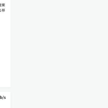
提案
る移
/s