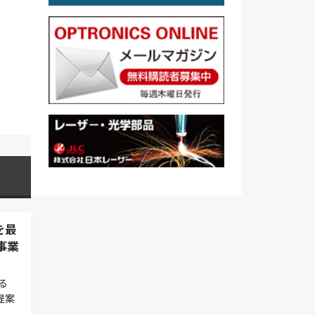
を最
事業
る
提案