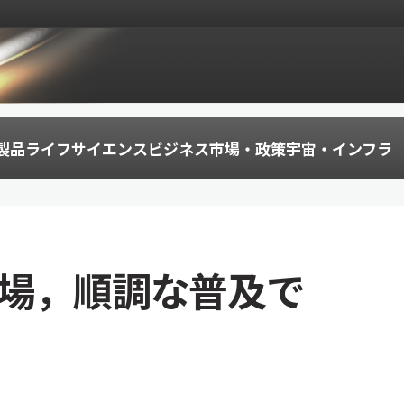
製品
ライフサイエンス
ビジネス
市場・政策
宇宙・インフラ
連市場，順調な普及で