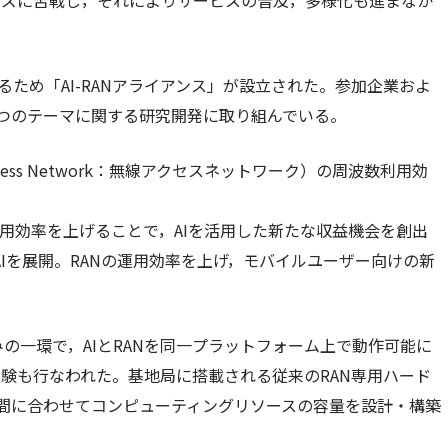
イズに苦戦し，それによりサービスの普及，多様化も進まなか
するため「AI-RANアライアンス」が設立された。参加企業およ
つのテーマに関する研究開発に取り組んでいる。
 Access Network：無線アクセスネットワーク）の周波数利用効
フラの利用効率を上げることで，AIを活用した新たな収益機会を創出
側にAIを展開。RANの運用効率を上げ，モバイルユーザー向けの新
取り組みの一環で，AIとRANを同一プラットフォーム上で動作可能に
験も行なわれた。​基地局に搭載される従来のRAN専用ハード
間に合わせてコンピューティングリソースの容量を設計・構築