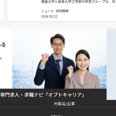
徳島大学と岐阜大学工学部の研究グループは、光
イバー接続マイクロ光コムを用いたテラヘルツ波
ニュース
研究開発
と多値変調技術を組み合わせたマイクロ光コム駆
2026.05.22
テラヘルツ通信システムを開発した（ニュースリ
ス）。 次世代移動通信システ…
光製品/企業