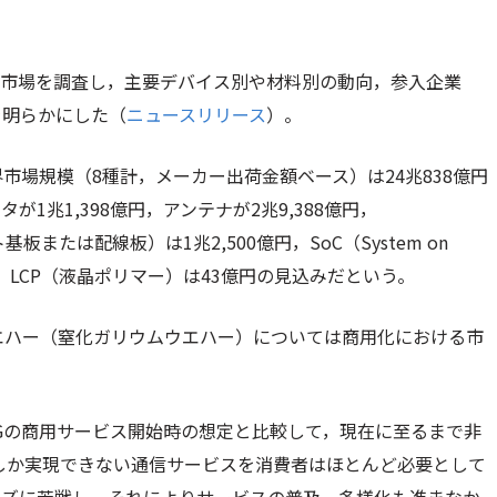
世界市場を調査し，主要デバイス別や材料別の動向，参入企業
を明らかにした（
ニュースリリース
）。
界市場規模（8種計，メーカー出荷金額ベース）は24兆838億円
兆1,398億円，アンテナが2兆9,388億円，
プリント基板または配線板）は1兆2,500億円，SoC（System on
3億円，LCP（液晶ポリマー）は43億円の見込みだという。
ウエハー（窒化ガリウムウエハー​）については商用化における市
5Gの商用サービス開始時の想定と比較して，現在に至るまで非
しか実現できない通信サービスを消費者はほとんど必要として