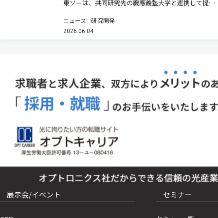
東ソーは、共同研究先の慶應義塾大学と連携して提案
した「プラスチック光ファイバの大容量化・高密度化
ニュース
研究開発
技術に関する研究開発プロジェクト」が、国立研究開
2026.06.04
発法人情報通信研究機構（NICT）の「革新的情報通信
技術（Beyond 5G…
展示会/イベント
セミナー