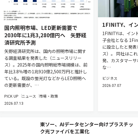
1FINITY、
国内照明市場、LED更新需要で
1FINITYは、イ
2030年に1兆3,280億円へ 矢野経
子会社となる 1Fini
済研究所予測
に設立したと発表
矢野経済研究所は、国内の照明市場に関す
ス）。 同社はこ
る調査結果を発表した（ニュースリリー
発、カスタマーサ
ス）。2025年の国内照明総市場規模は、前
な…
年比3.8％増の1兆910億2,500万円と推計し
ている。既設の蛍光灯などからLED照明へ
ビジネス
の更新需要が、…
2026.07.07
PICK UP
ニュース
市場・政策
2026.07.13
東ソー、AIデータセンター向けプラスチッ
ク光ファイバを工業化