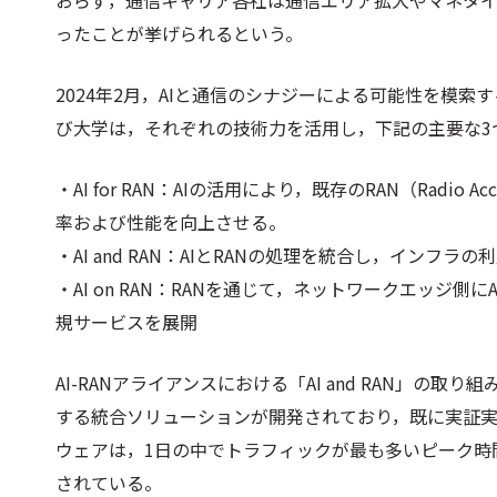
おらず，通信キャリア各社は通信エリア拡大やマネタ
ったことが挙げられるという。
2024年2月，AIと通信のシナジーによる可能性を模索
び大学は，それぞれの技術力を活用し，下記の主要な3
・AI for RAN：AIの活用により，既存のRAN（Radio
率および性能を向上させる。
・AI and RAN：AIとRANの処理を統合し，イン
・AI on RAN：RANを通じて，ネットワークエッジ
規サービスを展開​
AI-RANアライアンスにおける「AI and RAN」の
する統合ソリューションが開発されており，既に実証実
ウェアは，1日の中でトラフィックが最も多いピーク時
されている。