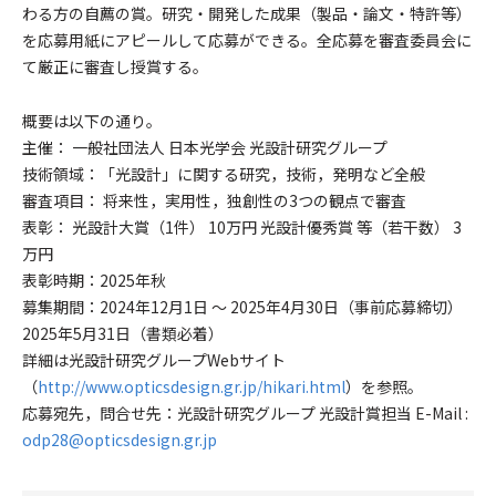
わる方の自薦の賞。研究・開発した成果（製品・論文・特許等）
を応募用紙にアピールして応募ができる。全応募を審査委員会に
て厳正に審査し授賞する。
概要は以下の通り。
主催： 一般社団法人 日本光学会 光設計研究グループ
技術領域：「光設計」に関する研究，技術，発明など全般
審査項目： 将来性，実用性，独創性の3つの観点で審査
表彰： 光設計大賞（1件） 10万円 光設計優秀賞 等（若干数） 3
万円
表彰時期：2025年秋
募集期間：2024年12月1日 ～ 2025年4月30日（事前応募締切）
2025年5月31日（書類必着）
詳細は光設計研究グループWebサイト
（
http://www.opticsdesign.gr.jp/hikari.html
）を参照。
応募宛先，問合せ先：光設計研究グループ 光設計賞担当 E-Mail :
odp28@opticsdesign.gr.jp