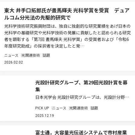
東大 井手口拓郎氏が晝馬輝夫 光科学賞を受賞 デュア
ルコム分光法の先駆的研究で
光科学技術研究振興財団は、独自に独創的な研究業績をあげ日本の
光科学の基礎研究や光科学技術の発展に貢献したと認められる研究
者を顕彰する「第7回 晝馬輝夫 光科学賞」の受賞者および「令和6
年度研究助成」の採択者を決定したと発…
ニュース
光関連技術
話題
2026.02.02
光設計研究グループ、第29回光設計賞を募
集
日本光学会 光設計研究グループは、光設計分野に
おける技術交流・研究活性化を目的として、「光
PICK UP
ニュース
光関連技術
話題
設計賞」を実施している（募集HP）。 この賞
は、光に関わる各種デバイスやシステムの研究・
2025.12.19
開発に携わる方の自薦の賞。研究・開発した成…
富士通，大容量光伝送システムで市村産業