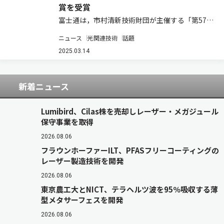
賞を受賞
富士通は，市村清新技術財団が主催する「第57回
（令和6年度）市村賞 市村産業賞」において
ニュース
光関連技術
話題
「通信ネットワークの電力効率向上に資する大容
量光伝送システム」の開発業績が「貢献賞」を受
2025.03.14
賞したと発表した（ニュースリリース）。 同社…
新着ニュース
Lumibird、Cilas株を売却しレーザー・メガジュール
保守事業を取得
2026.08.06
フラウンホーファーILT、PFASフリーコーティングの
レーザー製造技術を開発
2026.08.06
東京農工大とNICT、テラヘルツ波を95％吸収する薄
型メタサーフェスを開発
2026.08.06