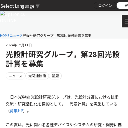
Select Language
▼
ログイン
登
HOME
ニュース
光設計研究グループ，第28回光設計賞を募集
2024年12月11日
光設計研究グループ，第28回光設
計賞を募集
ニュース
光関連技術
話題
日本光学会 光設計研究グループは，光設計分野における技術
交流・研究活性化を目的として，「光設計賞」を実施している
（
募集HP
）。
この賞は，光に関わる各種デバイスやシステムの研究・開発に携