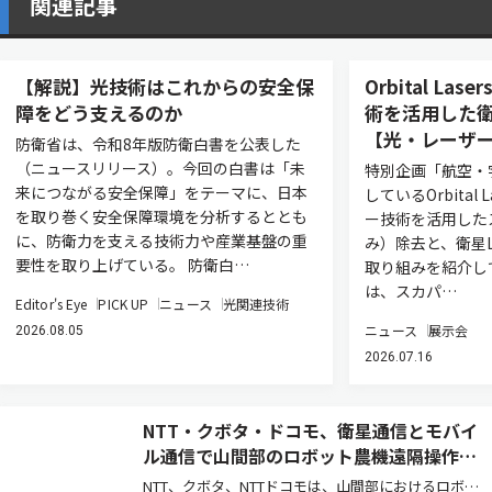
関連記事
【解説】光技術はこれからの安全保
Orbital L
障をどう支えるのか
術を活用した衛
【光・レーザー
防衛省は、令和8年版防衛白書を公表した
（ニュースリリース）。今回の白書は「未
特別企画「航空・
来につながる安全保障」をテーマに、日本
しているOrbital
を取り巻く安全保障環境を分析するととも
ー技術を活用した
に、防衛力を支える技術力や産業基盤の重
み）除去と、衛星L
要性を取り上げている。 防衛白…
取り組みを紹介し
は、スカパ…
Editor's Eye
PICK UP
ニュース
光関連技術
ニュース
展示会
2026.08.05
2026.07.16
NTT・クボタ・ドコモ、衛星通信とモバイ
ル通信で山間部のロボット農機遠隔操作を
実証
NTT、クボタ、NTTドコモは、山間部におけるロボッ