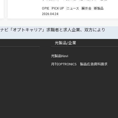
発を進めているが、OPIE26においてデモも交え
OPIE
PICK UP
ニュース
展示会
新製品
した。 同社は2018年より、LiDARベンチャー企業
2026.04.24
Cepton社と協業し、現在は短距離タイプと長距
プ…
光製品/企業
光製品Navi
月刊OPTRONICS 製品広告資料請求