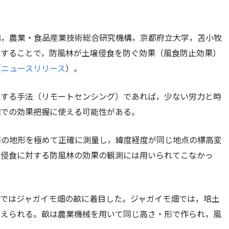
構，農業・食品産業技術総合研究機構，京都府立大学，苫小牧
とすることで，防風林が土壌侵食を防ぐ効果（風食防止効果）
（
ニュースリリース
）。
測する手法（リモートセンシング）であれば，少ない労力と時
畑での効果把握に使える可能性がある。
面の地形を極めて正確に測量し，緯度経度が同じ地点の標高変
壌侵食に対する防風林の効果の観測には用いられてこなかっ
プではジャガイモ畑の畝に着目した。ジャガイモ畑では，培土
植えられる。畝は農業機械を用いて同じ高さ・形で作られ，風