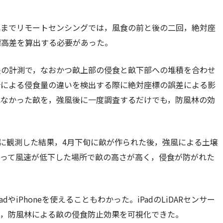
れまでリモートセンシングでは，風食の前と後の二回，絶対座
標高差を算出する必要があった。
差の計測で，なおかつ畝上部の侵食と畝下部への堆積を合わせ
所による侵食量の違いを検出する際に絶対座標の誤差による影
れなかった畝を，強風後に一度調査するだけでも，防風林の効
月に観測した結果，4月下旬に畝が作られた後，強風による土壌
よって風速が低下した場所で畝の高さが高く，侵食が防がれた
iPhoneを使えることもわかった。iPadのLiDARセンサー
で，防風林による畝の侵食防止効果を可視化できた。