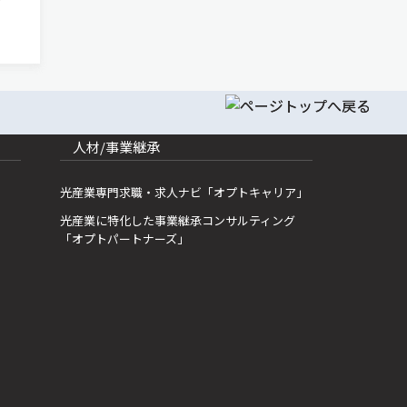
て出展
 米
離タイ
人材/事業継承
光産業専門求職・求人ナビ「オプトキャリア」
光産業に特化した事業継承コンサルティング
「オプトパートナーズ」