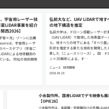
asers、宇宙用レーザー技
弘前大など、UAV LiDARで地す
星LiDAR事業を紹介
の地下構造を推定
関西2026】
弘前大学は、ドローン搭載レーザー計
（UAV LiDAR）で取得した地表面デー
宇宙×光」ゾーンに出展
ら、地すべりの地下にある「すべり面
 Lasersは、宇宙用レーザ
形状を推定する新たな技術を開発した
スペースデブリ（宇宙ご
表した（ニュースリリース）。 図 ド
iDARによる地球観測の
ン×3D解析による、す…
ている。 同社の技術開発
ニュース
研究開発
2026.06.23
小糸製作所、国産LiDARでデモ映像も展
【OPIE26】
小糸製作所は、長距離・短距離向けの各種LiDAR