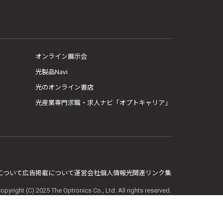
オンライン展示会
光製品Navi
光のオンライン書店
光産業専門求職・求人ナビ「オプトキャリア」
E について
広告掲載について
運営会社
個人情報
光関連リンク集
opyright (C) 2025 The Optronics Co., Ltd. All rights reserved.