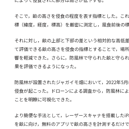
によって侵食された部分は高さが低下する。
そこで，畝の高さを侵食の程度を表す指標とした。こ
標（緯度，経度，標高）を厳密に測定し，風食前後の
それに対し，畝の上部と下部の差という相対的な高低
て評価できる畝の高さを侵食の指標とすることで，場
響を軽減できた。さらに，防風林で守られた畝と守ら
果を評価できるようになった。
防風林が設置されたジャガイモ畑において，2022年5
侵食が起こった。ドローンによる調査から，防風林に
ことを明瞭に可視化できた。
より簡便な手法として，レーザースキャナを搭載したiPadや
を畝に向け，無料のアプリで畝の高さを計測するだけ