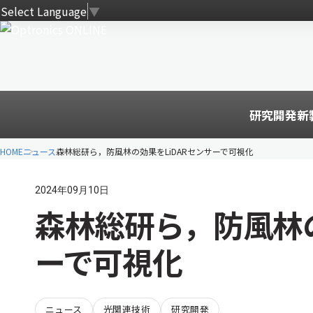
Select Language
▼
研究開発
新
HOME
ニュース
森林総研ら，防風林の効果をLiDARセンサーで可視化
2024年09月10日
森林総研ら，防風林の
ーで可視化
ニュース
光関連技術
研究開発