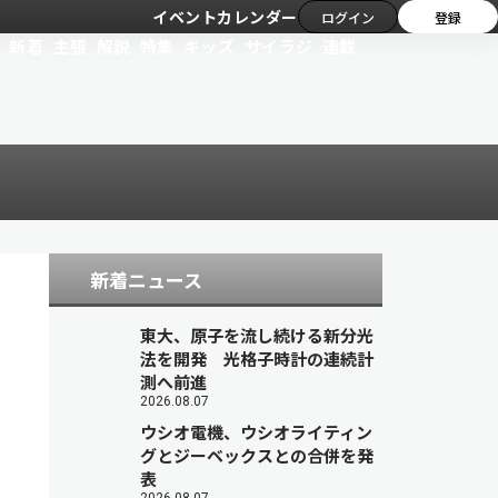
イベントカレンダー
ログイン
登録
新着
主張
解説
特集
キッズ
サイラジ
連載
新着ニュース
東大、原子を流し続ける新分光
法を開発 光格子時計の連続計
測へ前進
2026.08.07
ウシオ電機、ウシオライティン
グとジーベックスとの合併を発
表