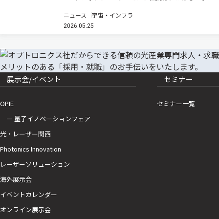
ト農機の遠隔操作・遠隔監視時の通信安定化と映像伝
ニュース
宇宙・インフラ
送の継続性を実現する共同実証実験を実施し、モバイ
2026.05.25
ル通信と衛星通信を組み合わせた通信制御、および映
像制御技術の有効性を確認…
展示会/イベント
セミナー
OPIE
セミナー一覧
ー 量子イノベーションフェア
光・レーザー関西
Photonics Innovation
レーザーソリューション
海外展示会
イベントカレンダー
オンライン展示会