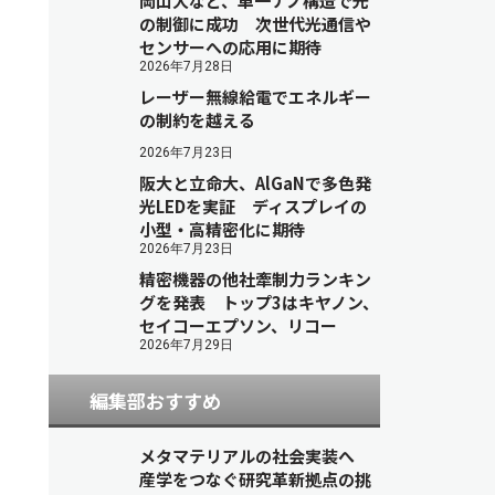
岡山大など、単一ナノ構造で光
の制御に成功 次世代光通信や
センサーへの応用に期待
2026年7月28日
レーザー無線給電でエネルギー
の制約を越える
2026年7月23日
阪大と立命大、AlGaNで多色発
光LEDを実証 ディスプレイの
小型・高精密化に期待
2026年7月23日
精密機器の他社牽制力ランキン
グを発表 トップ3はキヤノン、
セイコーエプソン、リコー
2026年7月29日
編集部おすすめ
メタマテリアルの社会実装へ
産学をつなぐ研究革新拠点の挑