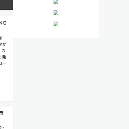
べり
測
タか
」の
と発
ロー
示
の開