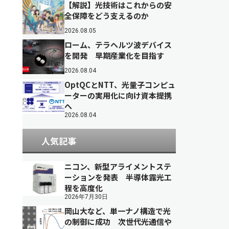
【解説】光技術はこれからの安
全保障をどう支えるのか
2026.08.05
ローム、テラヘルツ波デバイス
を開発 早期産業化を目指す
2026.08.04
OptQCとNTT、光量子コンピュ
ーターの実用化に向け資本提携
へ
2026.08.04
人気記事
ニコン、新型アライメントステ
ーションを発表 半導体露光工
程を高度化
2026年7月30日
岡山大など、単一ナノ構造で光
の制御に成功 次世代光通信や