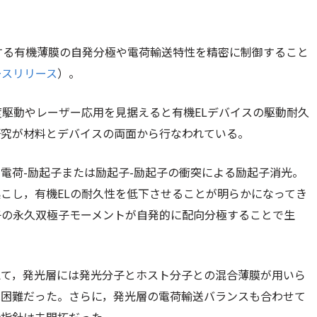
する有機薄膜の自発分極や電荷輸送特性を精密に制御すること
ースリリース
）。
度駆動やレーザー応用を見据えると有機ELデバイスの駆動耐久
研究が材料とデバイスの両面から行なわれている。
電荷-励起子または励起子-励起子の衝突による励起子消光。
こし，有機ELの耐久性を低下させることが明らかになってき
子の永久双極子モーメントが自発的に配向分極することで生
えて，発光層には発光分子とホスト分子との混合薄膜が用いら
は困難だった。さらに，発光層の電荷輸送バランスも合わせて