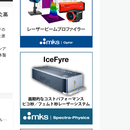
た高
ドの
た波
ンア
本製
ル