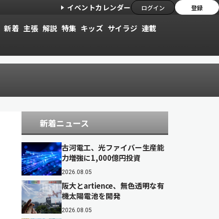
イベントカレンダー
ログイン
登録
新着
主張
解説
特集
キッズ
サイラジ
連載
新着ニュース
古河電工、光ファイバー生産能
力増強に1,000億円投資
2026.08.05
阪大とartience、無色透明な有
機太陽電池を開発
2026.08.05