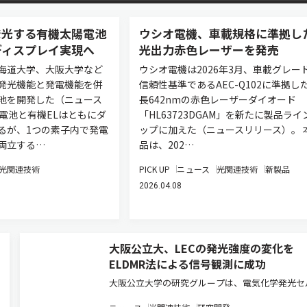
発光する有機太陽電池
ウシオ電機、車載規格に準拠し
ディスプレイ実現へ
光出力赤色レーザーを発売
海道大学、大阪大学など
ウシオ電機は2026年3月、車載グレー
発光機能と発電機能を併
信頼性基準であるAEC-Q102に準拠し
池を開発した（ニュース
長642nmの赤色レーザーダイオード
陽電池と有機ELはともにダ
「HL63723DGAM」を新たに製品ライ
るが、1つの素子内で発電
ップに加えた（ニュースリリース）。 
両立する…
品は、202…
光関連技術
PICK UP
ニュース
光関連技術
新製品
2026.04.08
大阪公立大、LECの発光強度の変化を
ELDMR法による信号観測に成功
大阪公立大学の研究グループは、電気化学発光セ
（LEC）の発光強度の変化を磁気共鳴で検出する