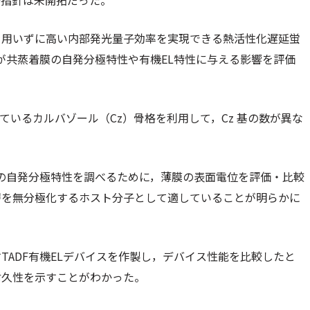
計指針は未開拓だった。
を用いずに高い内部発光量子効率を実現できる熱活性化遅延蛍
が共蒸着膜の自発分極特性や有機EL特性に与える影響を評価
ているカルバゾール（Cz）骨格を利用して，Cz 基の数が異な
。
薄膜の自発分極特性を調べるために，薄膜の表面電位を評価・比較
光層を無分極化するホスト分子として適していることが明らかに
ADF有機ELデバイスを作製し，デバイス性能を比較したと
耐久性を示すことがわかった。