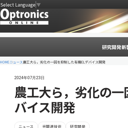
Select Language
▼
研究開発
新
HOME
ニュース
農工大ら，劣化の一因を抑制した有機ELデバイス開発
2024年07月23日
農工大ら，劣化の一
バイス開発
ニュース
光関連技術
研究開発