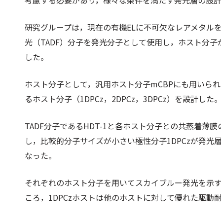
考慮する必要があり，様々な条件を満たす発光層の設
研究グループは，現在の有機ELに不可欠なレアメタル
光（TADF）分子を発光分子として使用し，ホスト分子
した。
ホスト分子として，汎用ホスト分子mCBPにも用いられ
るホスト分子（1DPCz，2DPCz，3DPCz）を設計した
TADF分子であるHDT-1と各ホスト分子との共蒸着
し，比較的分子サイズが小さい極性分子1DPCzが発
なった。
それぞれのホスト分子を用いてスカイブルー発光を示すT
ころ，1DPCzホストは他のホストに対して優れた駆動