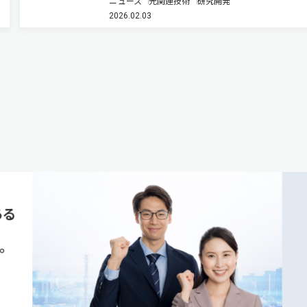
ニュース
光関連技術
研究開発
ELDMR法を用いて信号の観測に成功し、その起
2026.02.03
子正孔対であることを実証した（ニュースリリー
ス）。 有機EL材料にイオン性物…