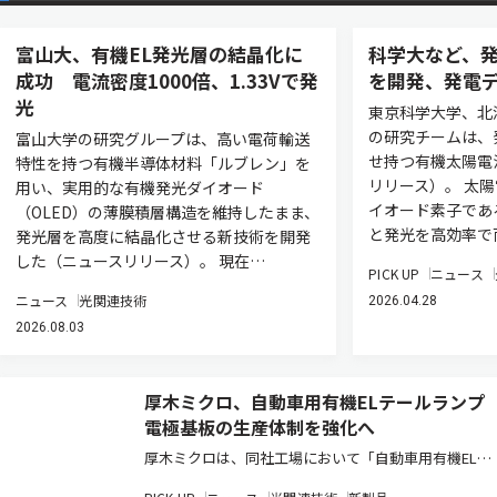
富山大、有機EL発光層の結晶化に
科学大など、
成功 電流密度1000倍、1.33Vで発
を開発、発電
光
東京科学大学、北
の研究チームは、
富山大学の研究グループは、高い電荷輸送
せ持つ有機太陽電
特性を持つ有機半導体材料「ルブレン」を
リリース）。 太
用い、実用的な有機発光ダイオード
イオード素子であ
（OLED）の薄膜積層構造を維持したまま、
と発光を高効率で
発光層を高度に結晶化させる新技術を開発
した（ニュースリリース）。 現在…
PICK UP
ニュース
ニュース
光関連技術
2026.04.28
2026.08.03
厚木ミクロ、自動車用有機ELテールランプ
電極基板の生産体制を強化へ
厚木ミクロは、同社工場において「自動車用有機ELテ
ールランプの電極基板」の生産能力を増強したと発表