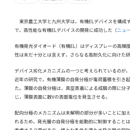
東京農工大学と九州大学は，有機ELデバイスを構成
で，高性能な有機ELデバイスの開発に成功した（
ニュ
有機発光ダイオード（有機EL）はディスプレーの高輝
性は未だ十分とは言えず，さらなる高耐久化に向けた
デバイス劣化メカニズムの一つと考えられているのが，
近年の研究で，有機薄膜の自発分極が電荷蓄積を引き起
た。薄膜の自発分極は，真空蒸着による成膜の際に分
じ，薄膜表面に数Vの表面電位を発生させる。
配向分極のメカニズムは未解明の部分が多いことに加
れるため，発光層の自発分極を能動的に制御すること