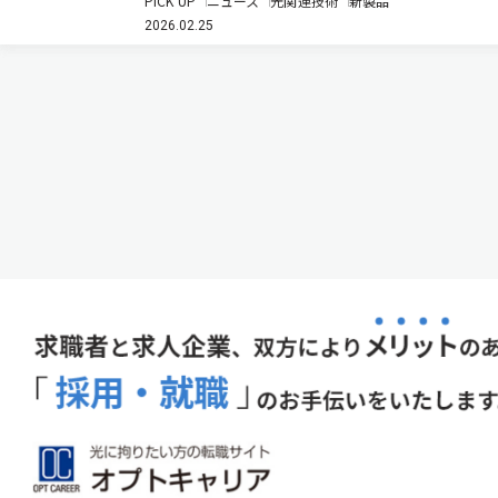
PICK UP
ニュース
光関連技術
新製品
した（ニュースリリース）。 有機ELテールランプは従
2026.02.25
来のLEDと比べ、薄型で高精細な表現が可能。曲面へ
の対応も容易なため、…