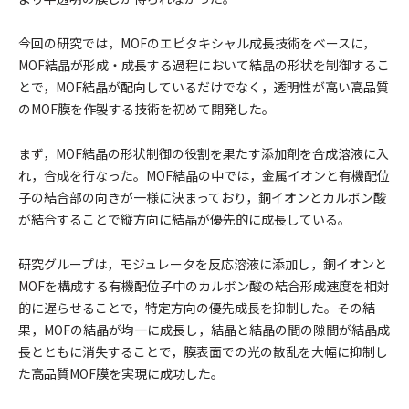
今回の研究では，MOFのエピタキシャル成長技術をベースに，
MOF結晶が形成・成長する過程において結晶の形状を制御するこ
とで，MOF結晶が配向しているだけでなく，透明性が高い高品質
のMOF膜を作製する技術を初めて開発した。
まず，MOF結晶の形状制御の役割を果たす添加剤を合成溶液に入
れ，合成を行なった。MOF結晶の中では，金属イオンと有機配位
子の結合部の向きが一様に決まっており，銅イオンとカルボン酸
が結合することで縦方向に結晶が優先的に成長している。
研究グループは，モジュレータを反応溶液に添加し，銅イオンと
MOFを構成する有機配位子中のカルボン酸の結合形成速度を相対
的に遅らせることで，特定方向の優先成長を抑制した。その結
果，MOFの結晶が均一に成長し，結晶と結晶の間の隙間が結晶成
長とともに消失することで，膜表面での光の散乱を大幅に抑制し
た高品質MOF膜を実現に成功した。