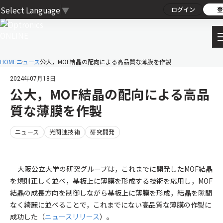
Select Language
▼
ログイン
登
HOME
ニュース
公大，MOF結晶の配向による高品質な薄膜を作製
2024年07月18日
公大，MOF結晶の配向による高品
質な薄膜を作製
ニュース
光関連技術
研究開発
大阪公立大学の研究グループは，これまでに開発したMOF結晶
を規則正しく並べ，基板上に薄膜を形成する技術を応用し，MOF
結晶の成長方向を制御しながら基板上に薄膜を形成，結晶を隙間
なく綺麗に並べることで，これまでにない高品質な薄膜の作製に
成功した（
ニュースリリース
）。