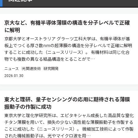
京大など、有機半導体薄膜の構造を分子レベルで正確
に解明
京都大学とオーストラリア グラーツ工科大学は、有機半導体が基
板上でつくる厚さ数nmの超薄膜の構造を分子レベルで正確に解明
することに成功した（ニュースリリース）。 有機材料は同じ化合
物でも複数の異なる結晶構造をとることがで…
ニュース
光関連技術
研究開発
2026.01.30
東大と理研、量子センシングの応用に期待される薄膜
振動子の作製に成功
東京大学と理化学研究所は、エピタキシャル成長した高品質な窒化
チタン薄膜を用いて、損失の少ない高性能な薄膜振動子を作製する
ことに成功した（ニュースリリース）。 微細加工技術によって作製
された機械振動子は、光やマイクロ波を用…