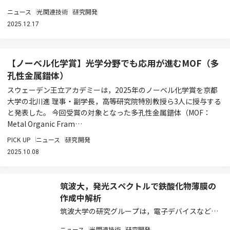
ニュース
光関連技術
研究開発
2025.12.17
【ノーベル化学賞】光学分野でも応用が進むMOF（多
孔性金属錯体）
スウェーデン王立アカデミーは，2025年のノーベル化学賞を京都
大学の北川進 理事・副学長，高等研究院特別教授ら3人に授与する
と発表した。 今回受賞の対象となった多孔性金属錯体（MOF：
Metal Organic Fram…
PICK UP
ニュース
研究開発
2025.10.08
筑波大，発光スペクトルで鉄酸化物薄膜の
作成中解析
筑波大学の研究グループは，電子デバイスなどの
材料に用いる鉄酸化物薄膜の作製において，反応
ニュース
光関連技術
研究開発