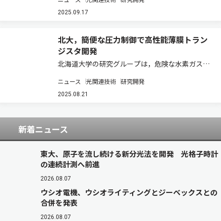
性スパッタ中に生じるプラズマ発光スペクトルの
全波長データを機械学習で解析し，生成する薄膜
2025.09.17
の価数状態と成長速度をリアルタイムに推定す
る…
北大，簡便な圧力制御で高性能薄膜トラン
ジスタ開発
北海道大学の研究グループは，危険な水素ガスや
複雑な圧力制御を用いずに，電界効果移動度約
ニュース
光関連技術
研究開発
90cm2 /V·sの高性能薄膜トランジスタの開発に
成功した（ニュースリリース）。 近年，次世代デ
2025.08.21
ィスプレー用薄膜トランジスタとして，…
新着ニュース
東大、原子を流し続ける新分光法を開発 光格子時計
の連続計測へ前進
2026.08.07
ウシオ電機、ウシオライティングとジーベックスとの
合併を発表
2026.08.07