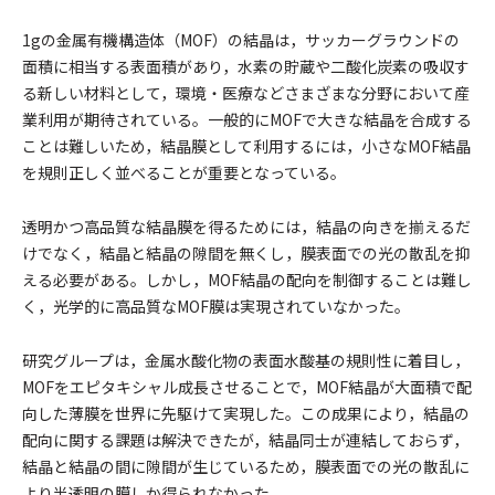
1gの金属有機構造体（MOF）の結晶は，サッカーグラウンドの
面積に相当する表面積があり，水素の貯蔵や二酸化炭素の吸収す
る新しい材料として，環境・医療などさまざまな分野において産
業利用が期待されている。一般的にMOFで大きな結晶を合成する
ことは難しいため，結晶膜として利用するには，小さなMOF結晶
を規則正しく並べることが重要となっている。
透明かつ高品質な結晶膜を得るためには，結晶の向きを揃えるだ
けでなく，結晶と結晶の隙間を無くし，膜表面での光の散乱を抑
える必要がある。しかし，MOF結晶の配向を制御することは難し
く，光学的に高品質なMOF膜は実現されていなかった。
研究グループは，金属水酸化物の表面水酸基の規則性に着目し，
MOFをエピタキシャル成長させることで，MOF結晶が大面積で配
向した薄膜を世界に先駆けて実現した。この成果により，結晶の
配向に関する課題は解決できたが，結晶同士が連結しておらず，
結晶と結晶の間に隙間が生じているため，膜表面での光の散乱に
より半透明の膜しか得られなかった。