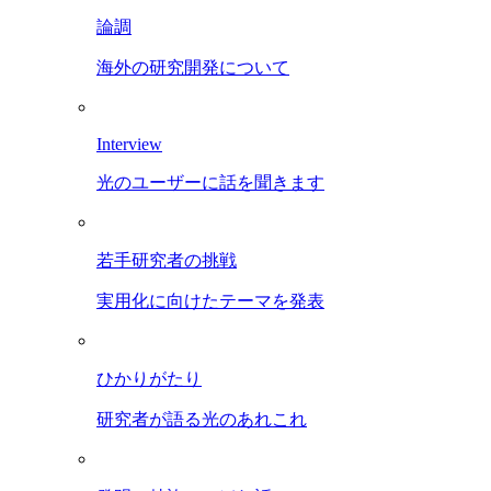
論調
海外の研究開発について
Interview
光のユーザーに話を聞きます
若手研究者の挑戦
実用化に向けたテーマを発表
ひかりがたり
研究者が語る光のあれこれ