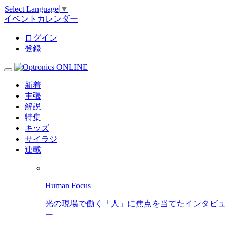
Select Language
▼
イベントカレンダー
ログイン
登録
新着
主張
解説
特集
キッズ
サイラジ
連載
Human Focus
光の現場で働く「人」に焦点を当てたインタビュ
ー