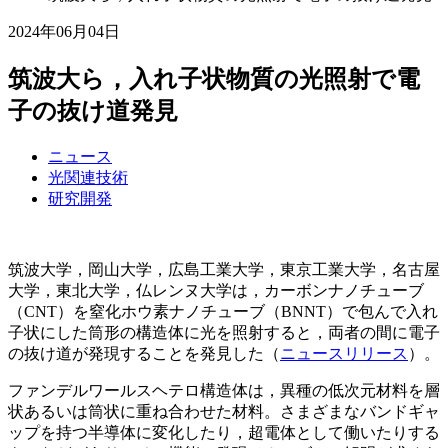
2024年06月04日
筑波大ら，入れ子状物質の光照射で電
子の抜け道発見
ニュース
光関連技術
研究開発
筑波大学，岡山大学，広島工業大学，東京工業大学，名古屋
大学，東北大学，仏レンヌ大学は，カーボンナノチューブ
（CNT）を窒化ホウ素ナノチューブ（BNNT）で包んで入れ
子状にした筒形の構造体に光を照射すると，両者の間に電子
の抜け道が発現することを発見した（
ニュースリリース
）。
ファンデルワールスヘテロ構造体は，異種の低次元材料を層
状あるいは筒状に重ね合わせた材料。さまざまなバンドギャ
ップを持つ半導体に変化したり，超電体として働いたりする