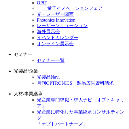
OPIE
ー 量子イノベーションフェア
光・レーザー関西
Photonics Innovation
レーザーソリューション
海外展示会
イベントカレンダー
オンライン展示会
セミナー
セミナー一覧
光製品/企業
光製品Navi
月刊OPTRONICS 製品広告資料請求
人材/事業継承
光産業専門求職・求人ナビ「オプトキャリ
ア」
光産業に特化した事業継承コンサルティン
グ
「オプトパートナーズ」