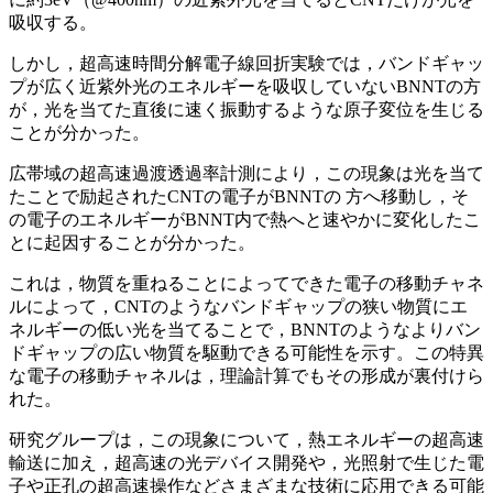
吸収する。
しかし，超高速時間分解電子線回折実験では，バンドギャッ
プが広く近紫外光のエネルギーを吸収していないBNNTの方
が，光を当てた直後に速く振動するような原子変位を生じる
ことが分かった。
広帯域の超高速過渡透過率計測により，この現象は光を当て
たことで励起されたCNTの電子がBNNTの 方へ移動し，そ
の電子のエネルギーがBNNT内で熱へと速やかに変化したこ
とに起因することが分かった。
これは，物質を重ねることによってできた電子の移動チャネ
ルによって，CNTのようなバンドギャップの狭い物質にエ
ネルギーの低い光を当てることで，BNNTのようなよりバン
ドギャップの広い物質を駆動できる可能性を示す。この特異
な電子の移動チャネルは，理論計算でもその形成が裏付けら
れた。
研究グループは，この現象について，熱エネルギーの超高速
輸送に加え，超高速の光デバイス開発や，光照射で生じた電
子や正孔の超高速操作などさまざまな技術に応用できる可能