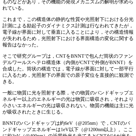
ものなどがあり，その機能の発現メカニズムの解明が求めら
れている。
これまで，この構造体の静的な性質や光照射下における分光
計測による励起子のダイナミクス計測は行なわれてきたが，
電子線が界面に対して垂直に入ることにより，その構造情報
が失われるため，光照射下における界面構造の変化に関する
報告はなかった。
そこで研究グループは，CNTをBNNTで包んだ筒状のファン
デルワールスヘテロ構造体（内側がCNTで外側がBNNT）を
合成した。筒状の構造では，電子線が界面に対して一部平行
に入るため，光照射下の界面での原子変位を直接的に観測で
きる。
一般に物質に光を照射する際，その物質のバンドギャップエ
ネルギー以上のエネルギーの光は物質に吸収され，それより
小さいエネルギーの光は吸収されない。物質の機能は主に光
が吸収されたときに生じる。
BNNTのバンドギャップは約6eV（@205nm）で，CNTのバ
ンドギャップエネルギーは1eV以下（@1200nm以上）。ここ
に約3eV（@400nm）の近紫外光を当てるとCNTだけが光を