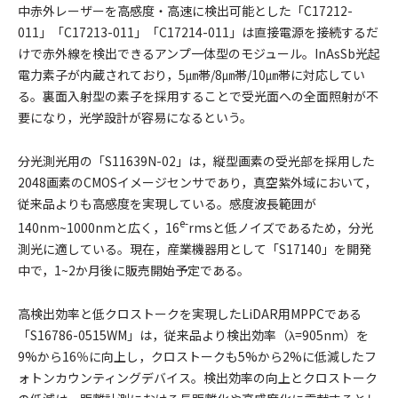
中赤外レーザーを高感度・高速に検出可能とした「C17212-
011」「C17213-011」「C17214-011」は直接電源を接続するだ
けで赤外線を検出できるアンプ一体型のモジュール。InAsSb光起
電力素子が内蔵されており，5㎛帯/8㎛帯/10㎛帯に対応してい
る。裏面入射型の素子を採用することで受光面への全面照射が不
要になり，光学設計が容易になるという。
分光測光用の「S11639N-02」は，縦型画素の受光部を採用した
2048画素のCMOSイメージセンサであり，真空紫外域において，
従来品よりも高感度を実現している。感度波長範囲が
e-
140nm~1000nmと広く，16
rmsと低ノイズであるため，分光
測光に適している。現在，産業機器用として「S17140」を開発
中で，1~2か月後に販売開始予定である。
高検出効率と低クロストークを実現したLiDAR用MPPCである
「S16786-0515WM」は，従来品より検出効率（λ=905nm）を
9%から16％に向上し，クロストークも5%から2%に低減したフ
ォトンカウンティングデバイス。検出効率の向上とクロストーク