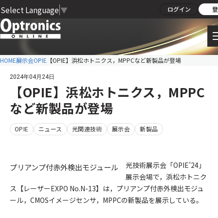
Select Language
▼
ログイン
登
HOME
展示会
OPIE
【OPIE】浜松ホトニクス，MPPCなど新製品が登場
2024年04月24日
【OPIE】浜松ホトニクス，MPPC
など新製品が登場
OPIE
ニュース
光関連技術
展示会
新製品
光技術展示会「OPIE’24」
プリアンプ付赤外検出モジュール
展示会場で，浜松ホトニク
ス【レーザーEXPO No.N-13】は，プリアンプ付赤外検出モジュ
ール，CMOSイメージセンサ，MPPCの新製品を展示している。