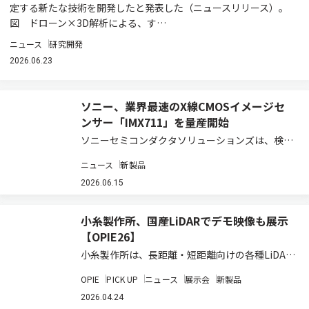
定する新たな技術を開発したと発表した（ニュースリリース）。
図 ドローン×3D解析による、す…
ニュース
研究開発
2026.06.23
ソニー、業界最速のX線CMOSイメージセ
ンサー「IMX711」を量産開始
ソニーセミコンダクタソリューションズは、検
査・計測機器向けに、直接変換積分型X線CMOS
ニュース
新製品
イメージセンサー「IMX711」を商品化し、2026
年度第1四半期より量産出荷を開始した（ニュー
2026.06.15
スリリース）。本製品は、X線を直接受…
小糸製作所、国産LiDARでデモ映像も展示
【OPIE26】
小糸製作所は、長距離・短距離向けの各種LiDAR
の開発を進めているが、OPIE26においてデモも
OPIE
PICK UP
ニュース
展示会
新製品
交えて出展した。 同社は2018年より、LiDARベ
ンチャー企業 米Cepton社と協業し、現在は短距
2026.04.24