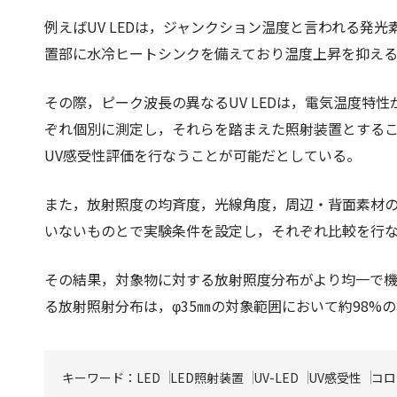
例えばUV LEDは，ジャンクション温度と言われる発
置部に水冷ヒートシンクを備えており温度上昇を抑え
その際，ピーク波長の異なるUV LEDは，電気温度特
ぞれ個別に測定し，それらを踏まえた照射装置とすること
UV感受性評価を行なうことが可能だとしている。
また，放射照度の均斉度，光線角度，周辺・背面素材
いないものとで実験条件を設定し，それぞれ比較を行な
その結果，対象物に対する放射照度分布がより均一で
る放射照射分布は，φ35㎜の対象範囲において約98%
キーワード：
LED
LED照射装置
UV-LED
UV感受性
コロ