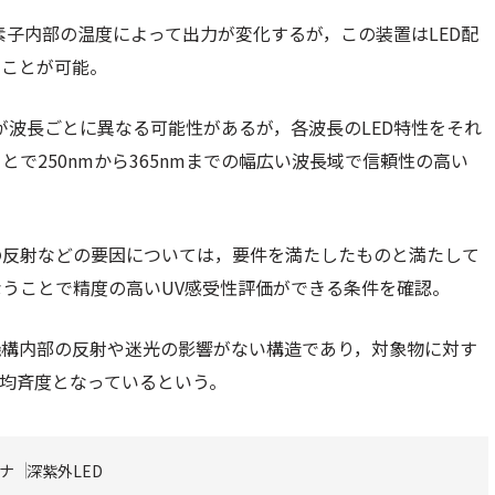
光素子内部の温度によって出力が変化するが，この装置はLED配
ることが可能。
性が波長ごとに異なる可能性があるが，各波長のLED特性をそれ
で250nmから365nmまでの幅広い波長域で信頼性の高い
の反射などの要因については，要件を満たしたものと満たして
うことで精度の高いUV感受性評価ができる条件を確認。
機構内部の反射や迷光の影響がない構造であり，対象物に対す
の均斉度となっているという。
ナ
深紫外LED