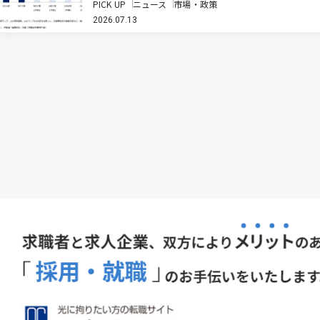
PICK UP
ニュース
市場・政策
総市場規模は、前年比3.8％増の1兆910億2,500万円と
2026.07.13
推計している。既設の蛍光灯などからLED照明への更
新需要が、…