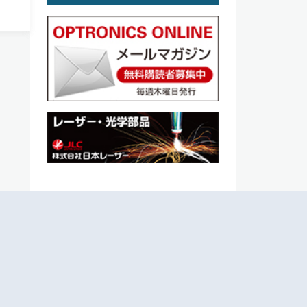
光」
二酸