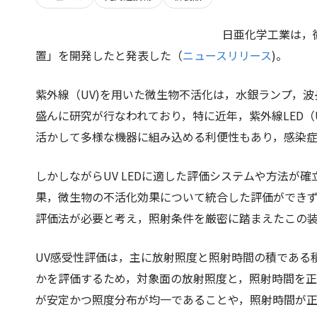
日亜化学工業は，
置」を開発したと発表した（
ニュースリリース
)。
紫外線（UV)を用いた微生物不活化は，水銀ランプ，波
盛んに研究が行なわれており，特に近年，紫外線LED（U
活かして多様な機器に組み込める利便性もあり，感染
しかしながらUV LEDに適した評価システムや方法が
果，微生物の不活化効果について統合した評価ができ
評価法が必要と考え，照射条件を厳密に踏まえたこの
UV感受性評価は，主に放射照度と照射時間の積である積算
かを評価するため，対象面の放射照度と，照射時間を
が安定かつ照度分布が均一であることや，照射時間が