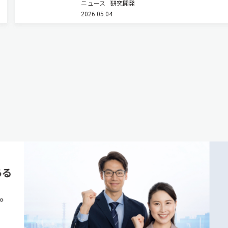
ニュース
研究開発
もある。植物の成長を支えているものの一つが「
2026.05.04
である。太陽光を受けた植物は、光合成によって
化炭素と水から糖やデンプン…