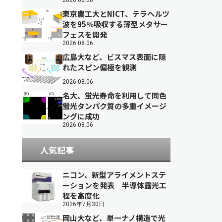
2026.08.06
東京農工大とNICT、テラヘルツ
波を95％吸収する薄型メタサー
フェスを開発
2026.08.06
広島大など、ビスマス表面に隠
れたスピン偏極を観測
2026.08.06
名大、蛍光寿命を利用して同色
蛍光タンパク質の多重イメージ
ングに成功
2026.08.06
人気記事
ニコン、新型アライメントステ
ーションを発表 半導体露光工
程を高度化
2026年7月30日
岡山大など、単一ナノ構造で光