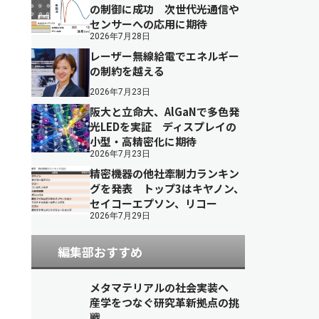
の制御に成功 次世代光通信や
センサーへの応用に期待
2026年7月28日
レーザー無線給電でエネルギー
の制約を越える
2026年7月23日
阪大と立命大、AlGaNで多色発
光LEDを実証 ディスプレイの
小型・高精密化に期待
2026年7月23日
精密機器の他社牽制力ランキン
グを発表 トップ3はキヤノン、
セイコーエプソン、リコー
2026年7月29日
編集部おすすめ
メタマテリアルの社会実装へ
産学をつなぐ研究革新拠点の挑
戦