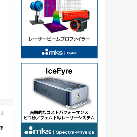
工
恵に
会で