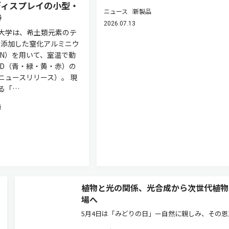
ディスプレイの小型・
ニュース
新製品
待
2026.07.13
大学は、希土類元素のテ
を添加した窒化アルミニウ
aN）を用いて、室温で動
ED（青・緑・黄・赤）の
ニュースリリース）。 現
る「…
術
植物と光の関係、光合成から次世代植物
場へ
5月4日は「みどりの日」ー自然に親しみ、その恩
感謝する日として、植物や環境について考える機