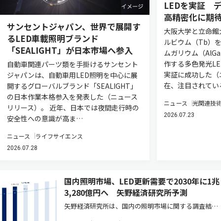
LEDを実証 
高精密化に期
サンセントジャパン、世界で展開す
大阪大学と立命館
るLED車載照明ブランド
ルビウム（Tb）
「SEALIGHT」が日本市場へ参入
ムガリウム（AlG
作する多色発光L
自動車関連パーツ類を手掛けるサンセント
実証に成功した（
ジャパンは、自動車用LED照明を中心に展
在、注目されてい
開するグローバルブランド「SEALIGHT」
の日本作業本格参入を発表した（ニュース
ニュース
光関連技
リリース）。 近年、日本では夜間走行時の
2026.07.23
安全性への意識が高ま…
ニュース
ライフサイエンス
2026.07.28
国内照明市場、LED更新需要で2030年に1兆
3,280億円へ 矢野経済研究所予測
矢野経済研究所は、国内の照明市場に関する調査結果
を発表した（ニュースリリース）。2025年の国内照明