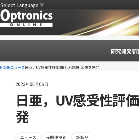
Select Language
▼
研究開発
新
HOME
ニュース
日亜，UV感受性評価向けLED照射装置を開発
2023年06月06日
日亜，UV感受性評価
発
ニュース
光関連技術
新製品