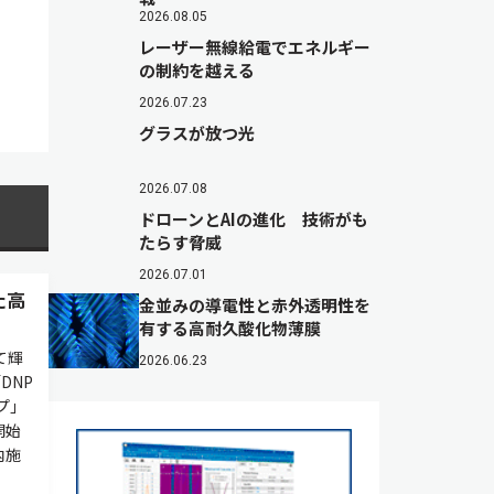
2026.08.05
レーザー無線給電でエネルギー
の制約を越える
2026.07.23
グラスが放つ光
2026.07.08
ドローンとAIの進化 技術がも
たらす脅威
2026.07.01
た高
金並みの導電性と赤外透明性を
有する高耐久酸化物薄膜
て輝
2026.06.23
DNP
プ」
開始
内施