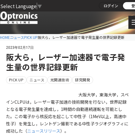
Select Language
▼
ログイン
登
HOME
ニュース
PICK UP
阪大ら，レーザー加速器で電子発生量の世界記録更新
2023年02月17日
阪大ら，レーザー加速器で電子発
生量の世界記録更新
PICK UP
ニュース
光関連技術
研究開発
大阪大学，東海大学，スペ
インCLPUは，レーザー電子加速の技術開発を行ない，世界記録
となる電子発生量を達成し，1時間の自動連続運転を可能とし
た。この電子から核反応を起こして中性子（1MeV以上，高速中
性子）を発生し，レントゲン撮影である中性子ラジオグラフィに
成功した（
ニュースリリース
）。