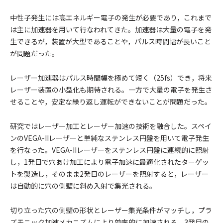
中性子発生には高エネルギー電子の発生が必要であり，これまで
は主に加速器を用いて行なわれてきた。加速器は大量の電子を発
生できるが，装置が大型であることや，パルス時間幅が長いこと
が問題だった。
レーザー加速器はパルス時間幅を極めて短く（25fs）でき，将来
レーザー装置の小型化も期待される。一方で大量の電子を発生さ
せることや，安定な繰り返し運転ができないことが問題だった。
研究ではレーザー加工とレーザー加速の技術を融合した。スペイ
ンのVEGA-IIレーザーと単純なステンレス円盤を用いて電子発生
を行なった。VEGA-IIレーザーをステンレス円盤に連続的に照射
し，1発目で穴あけ加工により電子加速に最適化されたターゲッ
トを製造し，そのまま2発目のレーザーを照射すると，レーザー
は自動的に穴の側壁に斜め入射で集光される。
切り立った穴の側壁の形状とレーザー集光条件がマッチし，プラ
ズモニック加速メカニズムにより効率的に加速される。3発目の