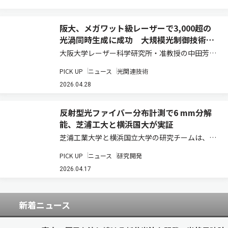
阪大、メガワット級レーザーで3,000超の
光渦同時生成に成功 大規模光制御技術に
道
大阪大学レーザー科学研究所・准教授の中田芳樹
氏らの研究グループは、光の波面が渦状に進む
PICK UP
ニュース
光関連技術
「光渦」を3,070個同時に整列させた大規模光渦
アレイを、メガワット級の高出力で生成したと発
2026.04.28
表した（ニュースリリース）。 光渦は軌道角…
反射型光ファイバー分布計測で6 mm分解
能、芝浦工大と横浜国大が実証
芝浦工業大学と横浜国立大学の研究チームは、光
ファイバーに沿った温度やひずみの分布を測定す
PICK UP
ニュース
研究開発
る反射型のブリルアン光相関領域反射計
（BOCDR）において、6 mmの空間分解能を実証
2026.04.17
した（ニュースリリース）。反射型ブリルアン計
測…
新着ニュース