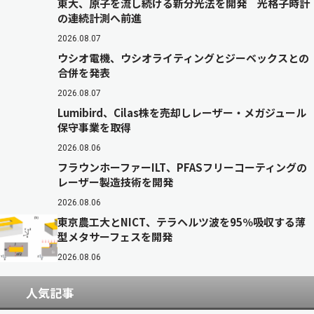
東大、原子を流し続ける新分光法を開発 光格子時計
の連続計測へ前進
2026.08.07
ウシオ電機、ウシオライティングとジーベックスとの
合併を発表
2026.08.07
Lumibird、Cilas株を売却しレーザー・メガジュール
保守事業を取得
2026.08.06
フラウンホーファーILT、PFASフリーコーティングの
レーザー製造技術を開発
2026.08.06
東京農工大とNICT、テラヘルツ波を95％吸収する薄
型メタサーフェスを開発
2026.08.06
人気記事