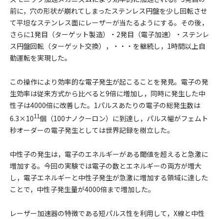
前に，穴の形状が崩れてしまったステンレス円盤を少し回転させ
て平坦なステンレス面にレーザーが当たるようにする。その後，
さらに1発目（ターゲット製造）・2発目（電子加速）・ステンレ
ス円盤回転（ターゲット交換），・・・を継続し，1時間以上自
動運転を実現した。
この操作により効率的な電子発生が起こることを発見。電子の発
生効率は従来方式から比べると9倍に増加し，同時に発生した中
性子は4000倍に改善した。1パルスあたりの電子の総発生数は
11
6.3×10
個（100ナノクーロン）に到達し，パルス幅がフェムト
秒オーダーの電子発生としては世界記録を樹立した。
中性子の発生は，電子のエネルギーがある閾値を超えると急激に
増加する。今回の実験では電子の数とエネルギーの両方が増大
し，電子エネルギーと中性子発生が急激に増加する領域に達した
ことで，中性子発生量が4000倍まで増加した。
レーザー加速器の特徴である短パルス性を利用して，X線と中性