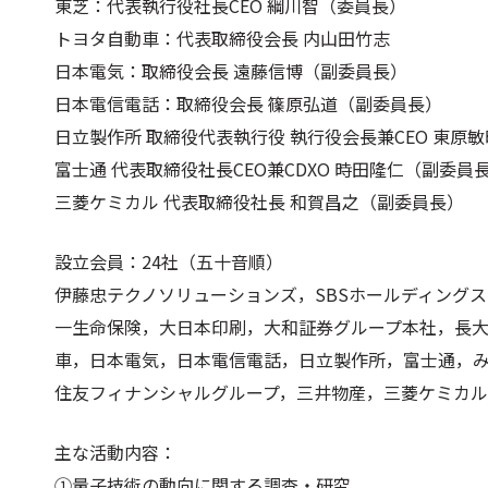
東芝：代表執行役社長CEO 綱川智（委員長）
トヨタ自動車：代表取締役会長 内山田竹志
日本電気：取締役会長 遠藤信博（副委員長）
日本電信電話：取締役会長 篠原弘道（副委員長）
日立製作所 取締役代表執行役 執行役会長兼CEO 東原
富士通 代表取締役社長CEO兼CDXO 時田隆仁（副委員
三菱ケミカル 代表取締役社長 和賀昌之（副委員長）
設立会員：24社（五十音順）
伊藤忠テクノソリューションズ，SBSホールディングス
一生命保険，大日本印刷，大和証券グループ本社，長
車，日本電気，日本電信電話，日立製作所，富士通，
住友フィナンシャルグループ，三井物産，三菱ケミカ
主な活動内容：
①量子技術の動向に関する調査・研究