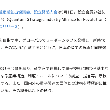
新産業創出協議会」設立発起人会
は9月1日，設立会員24社に
rategic industry Alliance for Revolution：
スリリース
）。
」を目指す中，グローバルでリーダーシップを発揮し，新時代
で，その実現に貢献するとともに，日本の産業の振興と国際競
同頂ける会員を募り，産学官で連携して量子技術に関わる基本原
となる産業構造，制度・ルールについての調査・提言等，新技
進する。また，国内外の量子関連の団体との連携を積極的に推
ている。その概要は以下の通り。