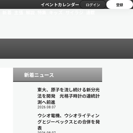
イベントカレンダー
ログイン
登録
新着
主張
解説
特集
キッズ
サイラジ
連載
新着ニュース
東大、原子を流し続ける新分光
法を開発 光格子時計の連続計
測へ前進
2026.08.07
ウシオ電機、ウシオライティン
グとジーベックスとの合併を発
表