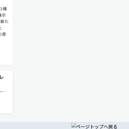
コ横
展示
は新た
ェ
の産
レ
ー光
品は
る中性
の生