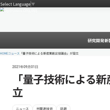
Select Language
▼
研究開発
新
HOME
ニュース
「量子技術による新産業創出協議会」が設立
2021年09月01日
「量子技術による新
立
ニュース
光関連技術
話題