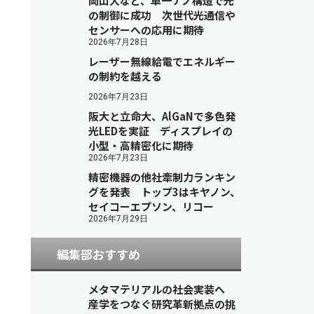
岡山大など、単一ナノ構造で光
の制御に成功 次世代光通信や
センサーへの応用に期待
2026年7月28日
レーザー無線給電でエネルギー
の制約を越える
2026年7月23日
阪大と立命大、AlGaNで多色発
光LEDを実証 ディスプレイの
小型・高精密化に期待
2026年7月23日
精密機器の他社牽制力ランキン
グを発表 トップ3はキヤノン、
セイコーエプソン、リコー
2026年7月29日
編集部おすすめ
メタマテリアルの社会実装へ
産学をつなぐ研究革新拠点の挑