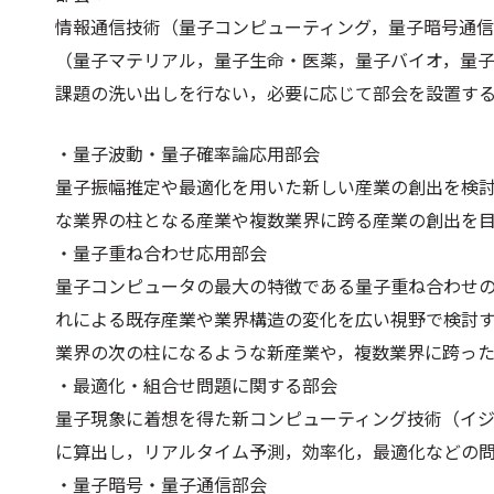
情報通信技術（量子コンピューティング，量子暗号通
（量子マテリアル，量子生命・医薬，量子バイオ，量子
課題の洗い出しを行ない，必要に応じて部会を設置す
・量子波動・量子確率論応用部会
量子振幅推定や最適化を用いた新しい産業の創出を検
な業界の柱となる産業や複数業界に跨る産業の創出を
・量子重ね合わせ応用部会
量子コンピュータの最大の特徴である量子重ね合わせ
れによる既存産業や業界構造の変化を広い視野で検討
業界の次の柱になるような新産業や，複数業界に跨った
・最適化・組合せ問題に関する部会
量子現象に着想を得た新コンピューティング技術（イ
に算出し，リアルタイム予測，効率化，最適化などの
・量子暗号・量子通信部会