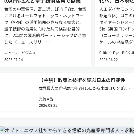
のAPN拡大と量子技術活用で協業
化へ、日本勢
台湾の中華電信、富士通、1FINITYは、台湾
人工ダイヤモンドメ
におけるオールフォトニクス・ネットワー
都足立区）はこの
ク（APN）の活用範囲のさらなる拡大と、
ダイヤモンドメーカ
量子技術の活用に向けた共同検討を目的
Six（英国 ロン
に、2年間の戦略的パートナーシップに合意
（ニュースリリー
した（ニュースリリー…
ケールの単結晶ダ
ニュース
ビジネス
Editor's Eye
PICK U
2026.07.24
2026.06.22
【主張】政策と技術を結ぶ日本の可能性
世界最大の光学展示会 3月15日から米国ロサンゼルス
でOFC（Optical Fiber Communication Conference
光論卓説
and Exhibition）が開幕する。通信バブル崩壊後、存在
2026.03.25
感を失っていた同…