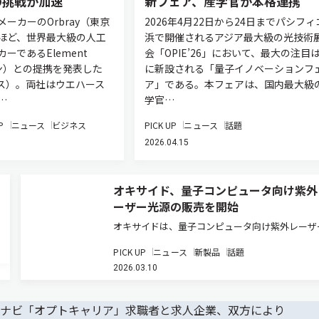
の挑戦が加速
新フェア、産学官が本格連携
ーカーのOrbray（東京
2026年4月22日から24日までパシフィ
ほど、世界最大級の人工
浜で開催されるアジア最大級の光技術
ーであるElement
会「OPIE’26」において、最大の注目
ドン）との提携を発表した
に新設される「量子イノベーションフ
ス）。両社はウエハース
ア」である。本フェアは、国内最大級
…
学官…
P
ニュース
ビジネス
PICK UP
ニュース
話題
2026.04.15
オキサイド、量子コンピュータ向け紫外
ーザー光源の販売を開始
オキサイドは、量子コンピュータ向け紫外レーザ
源の販売を開始した（ニュースリリース）。新製
PICK UP
ニュース
新製品
話題
波長302nmの紫外レーザ光源で、Yb原子を用い
2026.03.10
原子型量子コンピュータにおいて、Rydberg状態
成に用いられる中…