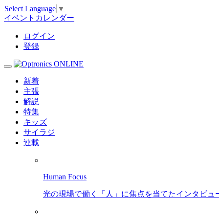
Select Language
▼
イベントカレンダー
ログイン
登録
新着
主張
解説
特集
キッズ
サイラジ
連載
Human Focus
光の現場で働く「人」に焦点を当てたインタビュ