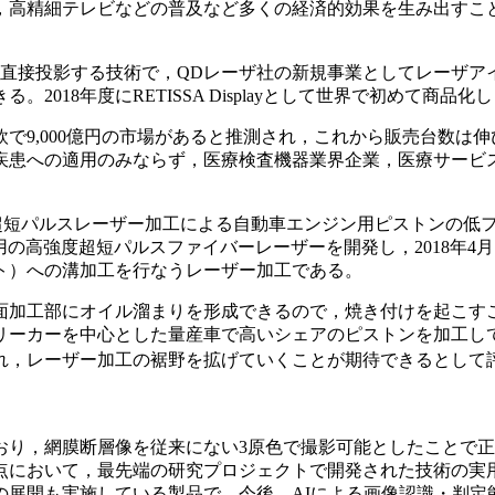
，高精細テレビなどの普及など多くの経済的効果を生み出すこ
に直接投影する技術で，QDレーザ社の新規事業としてレーザア
018年度にRETISSA Displayとして世界で初めて商品
で9,000億円の市場があると推測され，これから販売台数は
疾患への適用のみならず，医療検査機器業界企業，医療サービ
A,：超短パルスレーザー加工による自動車エンジン用ピストンの低
業用の高強度超短パルスファイバーレーザーを開発し，2018年
ト）への溝加工を行なうレーザー加工である。
加工部にオイル溜まりを形成できるので，焼き付けを起こすこと
ミリーカーを中心とした量産車で高いシェアのピストンを加工し
れ，レーザー加工の裾野を拡げていくことが期待できるとして
おり，網膜断層像を従来にない3原色で撮影可能としたことで
点において，最先端の研究プロジェクトで開発された技術の実
の展開も実施している製品で，今後，AIによる画像認識・判定