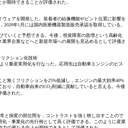
とが期待できることが評価された。
イウェアを開発した。装着者の結像機能やピント位置に影響を
化し，2020年1月には国内医療機器製造販売承認を取得している。
伸びていくと予想できる。今後，視覚障害の急増という高齢化
ス業界企業などへと新規市場への展開も見込めるとして評価さ
フリクション化技術
4月より量産実用化を行なった。応用先は自動車エンジンのピス
無くフリクションを25%低減し，エンジンの最大効率40%
ており，自動車由来のCO
削減に貢献していると言える。今後
2
評価された。
正常と病変の部位間を，コントラストを強く映し出すことので
用化・事業化の先行例として高く評価できる。このように産業
能力の更なる向上が期待できるとして評価された。