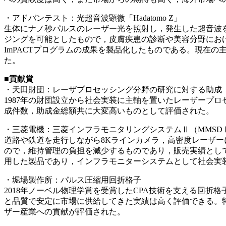
・アドバンテスト：光超音波顕微「Hadatomo Z」
生体にナノ秒パルスのレーザー光を照射し，発生した超音波
ジングを可能としたもので，皮膚疾患の診断や美容分野における
ImPACTプログラムの成果を製品化したものである。現在
た。
■貢献賞
・天田財団：レーザプロセッシング分野の研究に対する助成
1987年の財団設立から社会実装に主軸を置いたレーザープ
成件数，助成金総額共に大変高いものとして評価された。
・三菱電機：三菱インフラモニタリングシステムⅡ（MMSD
道路や鉄道を走行しながら8Kラインカメラ，高密度レーザ
ので，維持管理の負担を減少するものであり，販売実績とし
用した製品であり，インフラモニターシステムとして社会実
・堀場製作所：パルス圧縮用回折格子
2018年ノーベル物理学賞を受賞したCPA技術を支える回
と品質で安定に市場に供給してきた実績は高く評価できる。
ザー産業への貢献が評価された。