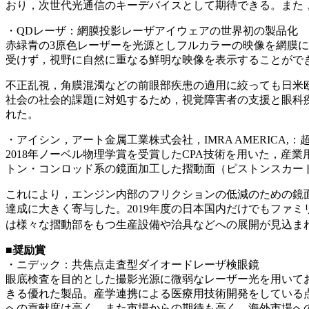
おり，次世代光通信のキーデバイスとして期待できる。また
・QDレーザ：網膜投影レーザアイウェアの世界初の製品化
赤緑青の3原色レーザーを光源としフルカラーの映像を網膜
受けず，視野に自然に重なる鮮明な映像を表示することができる。2
不正乱視，角膜混濁などの前眼部疾患の適用に絞っても日米欧
社会の社会的課題に対処するため，視覚障害者の支援と眼科
れた。
・アイシン，アート金属工業株式会社，IMRA AMERIC
2018年ノーベル物理学賞を受賞したCPA技術を用いた，産
トン・コンロッド系の鏡面加工した摺動面（ピストンスカー
これにより，エンジン内部のフリクションの低減のための鏡面
達成に大きく寄与した。2019年度の日本国内だけでもファ
は様々な摺動部をもつ生産設備や治具などへの展開が見込ま
■奨励賞
・ニデック：共焦点走査型ダイオードレーザ検眼鏡
眼底検査を目的とした撮影光源に微弱なレーザー光を用いて
きる優れた製品。産学連携による医療用技術開発をしている
への貢献度は高く，また市場からの期待も高く，海外市場へ