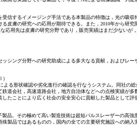
を受信するイメージング手法である本製品の特徴は，光の吸収
皮膚の研究への応用が期待できる。また，2010年から研究開
の主な応用先は皮膚の研究分野であり，販売実績はまだ少ないが
ロセッシング分野への研究助成による多大なる貢献，およびレ
Ⅱ）
ーによる形状確認や劣化進行の確認を行なうシステム。同社の総
て鉄道会社，高速道路会社，地方自治体などへの点検実績が多
装したことにより広く社会の安全安心に貢献した製品として評
折格子製品。その極めて高い製造技術は超短パルスレーザーの高
特殊製品ではあるものの，国内の全ての主要研究施設への納入