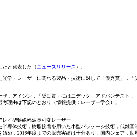
したと発表した（
ニュースリリース
）。
れた光学・レーザーに関わる製品・技術に対して「優秀賞」，「
Dレーザ，アイシン，「奨励賞」にはニデック，アドバンテスト
選考理由は下記のとおり（情報提供：レーザー学会）。
アレイ型狭線幅波長可変レーザー
した半導体技術，樹脂接着を用いた小型パッケージ技術，低雑
売を始め，2016年度までの販売実績は十分あり，国内シェア，