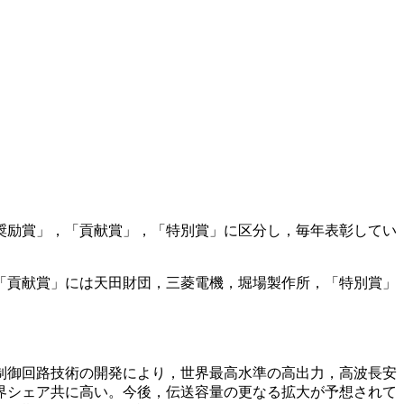
奨励賞」，「貢献賞」，「特別賞」に区分し，毎年表彰してい
，「貢献賞」には天田財団，三菱電機，堀場製作所，「特別賞」
音制御回路技術の開発により，世界最高水準の高出力，高波長安
世界シェア共に高い。今後，伝送容量の更なる拡大が予想されて