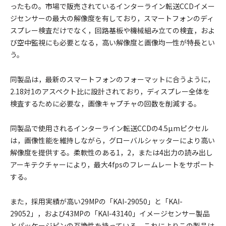
ったもの。市場で販売されているインターライン転送CCDイメー
ジセンサーの最大の解像度を有しており，スマートフォンのディ
スプレー検査だけでなく，回路基板や機械組み立ての検査，およ
び空中監視にも必要となる，高い解像度と画像均一性が特長とい
う。
同製品は，最新のスマートフォンのフォーマットに合うように，
2.18対1のアスペクト比に設計されており，ディスプレー全体を
検査するために必要な，画像キャプチャの回数を削減する。
同製品で使用されるインターライン転送CCDの4.5µmピクセル
は，画像性能を維持しながら，グローバルシャッターにより高い
解像度を提供する。柔軟性のある1，2，または4出力の読み出し
アーキテクチャーにより，最大4fpsのフレームレートをサポート
する。
また，採用実績が高い29MPの「KAI-29050」と「KAI-
29052」，および43MPの「KAI-43140」イメージセンサー製品
とパッケージピンの互換性を持っている。これによりこの製品は