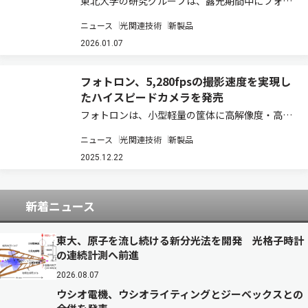
東北大学の研究グループは、露光期間中にフォト
ダイオード（PD）から溢れた光電荷を蓄積する
ニュース
光関連技術
新製品
横型オーバーフロー蓄積容量（LOFIC）を、画素
毎に2段設けてダイナミックレンジを拡大すると
2026.01.07
ともに、光量に応じて適切な信号を読み出す…
フォトロン、5,280fpsの撮影速度を実現し
たハイスピードカメラを発売
フォトロンは、小型軽量の筐体に高解像度・高感
度のイメージセンサーを搭載したハイスピードカ
ニュース
光関連技術
新製品
メラ「FASTCAM Mini W5/W2」を発売すると発表
した（製品ページ）。 「Mini W5」は、従来機種
2025.12.22
と比較しフルHD解像…
新着ニュース
東大、原子を流し続ける新分光法を開発 光格子時計
の連続計測へ前進
2026.08.07
ウシオ電機、ウシオライティングとジーベックスとの