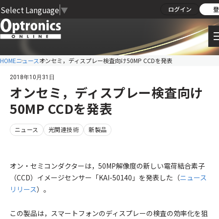
Select Language
▼
ログイン
登
HOME
ニュース
オンセミ，ディスプレー検査向け50MP CCDを発表
2018年10月31日
オンセミ，ディスプレー検査向け
50MP CCDを発表
ニュース
光関連技術
新製品
オン・セミコンダクターは，50MP解像度の新しい電荷結合素子
（CCD）イメージセンサー「KAI-50140」を発表した（
ニュース
リリース
）。
この製品は，スマートフォンのディスプレーの検査の効率化を狙