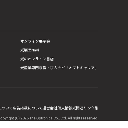
オンライン展示会
光製品Navi
光のオンライン書店
光産業専門求職・求人ナビ「オプトキャリア」
E について
広告掲載について
運営会社
個人情報
光関連リンク集
opyright (C) 2025 The Optronics Co., Ltd. All rights reserved.