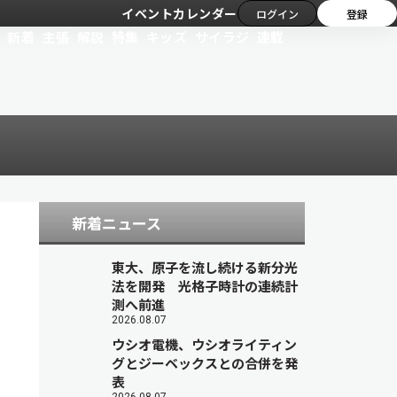
イベントカレンダー
ログイン
登録
新着
主張
解説
特集
キッズ
サイラジ
連載
新着ニュース
東大、原子を流し続ける新分光
法を開発 光格子時計の連続計
測へ前進
2026.08.07
ウシオ電機、ウシオライティン
グとジーベックスとの合併を発
表