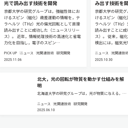
光で読み出す技術を開発
み出す技術を
京都大学の研究グループは，強磁性体にお
京都大学の研究グ
けるスピン（磁化）歳差運動の情報を，テ
けるスピン（磁化
ラヘルツ（THz）光の偏光回転として直接
ラヘルツ（THz
読み出すことに成功した（ニュースリリー
読み出すことに成
ス）。 近年，情報処理技術の高速化と省電
ス）。 従来，磁
力化を目指し，電子のスピン…
検出には，磁気光
PICK UP
ニュース
光関連技術
研究開発
ニュース
光関連技
2025.11.06
2025.10.30
北大，光の回転が物質を動かす仕組みを解
明
北海道大学の研究グループは，光が物質に与える，回
転の力（光トルク）の源である角運動量を，スピンと
ニュース
光関連技術
研究開発
軌道の二つに分け，それぞれの損失量を個別に測定・
2025.06.10
解析できる新たな理論を提案した（ニュースリリー
ス）。 光には，まっすぐ進むだ…