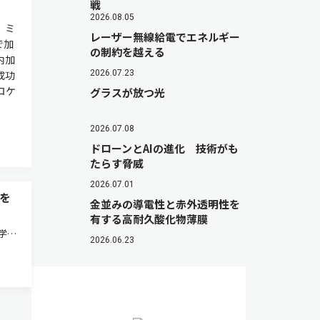
戦
2026.08.05
，ミ
レーザー無線給電でエネルギー
で加
の制約を越える
内加
成功
2026.07.23
ロケ
グラスが放つ光
2026.07.08
ドローンとAIの進化 技術がも
たらす脅威
2026.07.01
を
金並みの導電性と赤外透明性を
有する高耐久酸化物薄膜
学技
2026.06.23
ーヌ
強磁性
ってグ