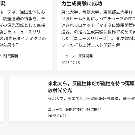
開発
力生成実験に成功
ループは，強磁性体にお
東北大学，筑波大学，東京都立大学は
）歳差運動の情報を，テ
リ波ビーム照射によってチューブの中
）光の偏光回転として直接
速されるロケット「マイクロ波駆動管
功した（ニュースリリー
速器」の推力生成実験に世界で初めて
化の超高速ダイナミクスの
した（ニュースリリース）。 化学燃料
学効果やT…
ットの打ち上げコスト問題を解…
術
研究開発
ニュース
研究開発
2025.07.15
東北大ら，反磁性体だが磁性を持つ薄膜
放射光分光
東北大学，高エネルギー加速器研究機構，量子科
術研究開発機構，台湾同歩輻射研究中心，仏ロレ
ニュース
光関連技術
研究開発
大学，仏SOLEIL放射光施設は，クロムを含む反
2025.04.22
体Cr2Se3に着目し，分子線エピタキシー法によ
ラフェン上にCr…