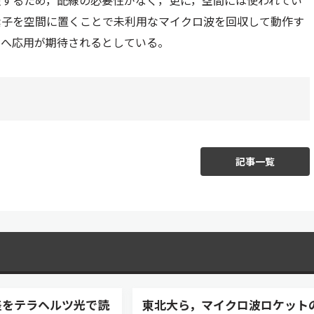
搬するため，配線の必要性がなく，更に，空間には使われてい
素子を空間に置くことで未利用なマイクロ波を回収して動作す
のへ応用が期待されるとしている。
記事一覧
差をテラヘルツ光で読
東北大ら，マイクロ波ロケット