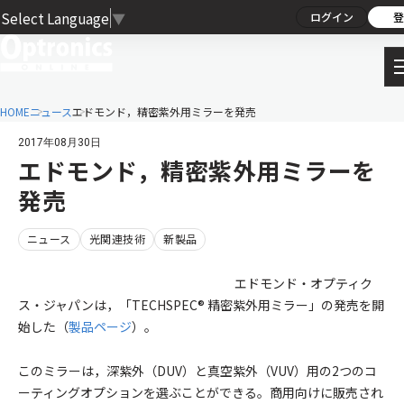
Select Language
▼
ログイン
登
HOME
ニュース
エドモンド，精密紫外用ミラーを発売
2017年08月30日
エドモンド，精密紫外用ミラーを
発売
ニュース
光関連技術
新製品
エドモンド・オプティク
ス・ジャパンは，「TECHSPEC® 精密紫外用ミラー」の発売を開
始した（
製品ページ
）。
このミラーは，深紫外（DUV）と真空紫外（VUV）用の2つのコ
ーティングオプションを選ぶことができる。商用向けに販売され