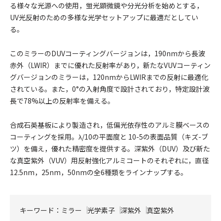
る様々な光源への使用，蛍光顕微鏡や分光分析を始めとする，
UV光反射のための多様な光学セットアップに最適だとしてい
る。
このミラーのDUVコーティングバージョンは，190nmから長波
赤外（LWIR）までに優れた反射率があり，新たなVUVコーティン
グバージョンのミラーは，120nmからLWIRまでの反射に最適化
されている。また，0°の入射角度で設計されており，特定設計波
長で78%以上の反射率を備える。
合成石英基板により製造され，低偏光依存性のアルミ膜ベースの
コーティングを採用。λ/10の平面度と 10-5の表面品質（キズ-ブ
ツ）を備え，優れた精密度を提供する。深紫外（DUV）及び新た
な真空紫外（VUV）用反射強化アルミコートのそれぞれに，直径
12.5nm，25nm，50nmの全6種類をラインナップする。
キーワード：
ミラー
光学素子
深紫外
真空紫外