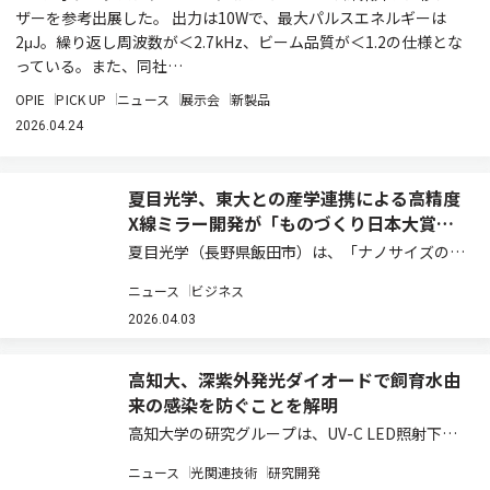
ザーを参考出展した。 出力は10Wで、最大パルスエネルギーは
2μJ。繰り返し周波数が＜2.7kHz、ビーム品質が＜1.2の仕様とな
っている。また、同社…
OPIE
PICK UP
ニュース
展示会
新製品
2026.04.24
夏目光学、東大との産学連携による高精度
X線ミラー開発が「ものづくり日本大賞」
優秀賞を受賞
夏目光学（長野県飯田市）は、「ナノサイズの微
小世界から何億光年と遥か宇宙の彼方を探る高精
ニュース
ビジネス
度X線ミラーの開発」により、第10回「ものづく
り日本大賞」優秀賞を受賞した（ニュースリリー
2026.04.03
ス）。本開発は、東京大学先端科学技術研究セ…
高知大、深紫外発光ダイオードで飼育水由
来の感染を防ぐことを解明
高知大学の研究グループは、UV-C LED照射下に
おいて、水量ならびに循環流量に基づく減菌率の
ニュース
光関連技術
研究開発
予測が可能であり、E. tardaを含む飼育水を介し