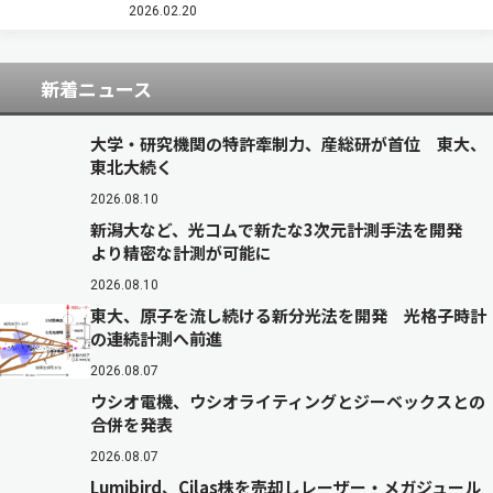
た細菌感染を抑制する効果を確認した（ニュース
2026.02.20
リリース）。 深紫外発光ダイオ…
新着ニュース
大学・研究機関の特許牽制力、産総研が首位 東大、
東北大続く
2026.08.10
新潟大など、光コムで新たな3次元計測手法を開発
より精密な計測が可能に
2026.08.10
東大、原子を流し続ける新分光法を開発 光格子時計
の連続計測へ前進
2026.08.07
ウシオ電機、ウシオライティングとジーベックスとの
合併を発表
2026.08.07
Lumibird、Cilas株を売却しレーザー・メガジュール