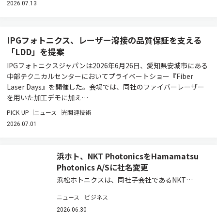
2026.07.13
IPGフォトニクス、レーザー溶接の品質保証を支える
「LDD」を提案
IPGフォトニクスジャパンは2026年6月26日、愛知県安城市にある
中部テクニカルセンターにおいてプライベートショー『Fiber
Laser Days』を開催した。会場では、同社のファイバーレーザー
を用いた加工デモに加え…
PICK UP
ニュース
光関連技術
2026.07.01
浜ホト、NKT PhotonicsをHamamatsu
Photonics A/Sに社名変更
浜松ホトニクスは、同社子会社であるNKT
Photonics A/Sの社名を、2026年6月25日付で
ニュース
ビジネス
Hamamatsu Photonics A/Sに変更し、浜松ホト
ニクスグループにおけるレーザ＆ファイバ事業ユ
2026.06.30