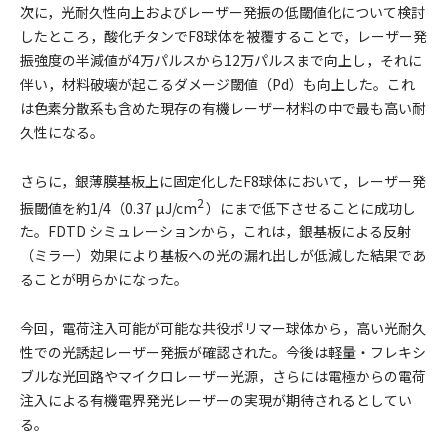
次に，光耐久性向上およびレーザー発振の低閾値化について検討
したところ，酸化チタンでF8球体を被覆することで，レーザー発
振強度の半減値が4万パルスから12万パルスまで向上し，それに
伴い，材料破壊が起こるダメージ閾値（Pd）も向上した。これ
は色素分散系も含めた現存の有機レーザー材料の中で最も高い耐
久性になる。
さらに，銀薄膜基板上に固定化したF8球体において，レーザー発
2
振閾値を約1/4（0.37 µJ/cm
）にまで低下させることに成功し
た。FDTD シミュレーションから，これは，銀基板による反射
（ミラー）効果により基板への光の漏れ出しが低減した結果であ
ることが明らかになった。
今回，電荷注入可能が可能な共役ポリマー球体から，高い光耐久
性での光誘起レーザー発振が確認された。今後は軽量・フレキシ
ブルな光回路やマイクロレーザー光源，さらには電極からの電荷
注入による有機電界発光レーザーの実現が期待されるとしてい
る。