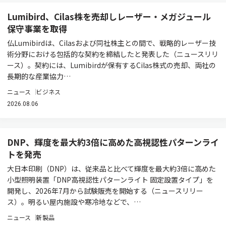
Lumibird、Cilas株を売却しレーザー・メガジュール
保守事業を取得
仏Lumibirdは、Cilasおよび同社株主との間で、戦略的レーザー技
術分野における包括的な契約を締結したと発表した（ニュースリリ
ース）。契約には、Lumibirdが保有するCilas株式の売却、両社の
長期的な産業協力…
ニュース
ビジネス
2026.08.06
DNP、輝度を最大約3倍に高めた高視認性パターンライ
トを発売
大日本印刷（DNP）は、従来品と比べて輝度を最大約3倍に高めた
小型照明装置「DNP高視認性パターンライト 固定設置タイプ」を
開発し、2026年7月から試験販売を開始する（ニュースリリー
ス）。明るい屋内施設や寒冷地などで、…
ニュース
新製品