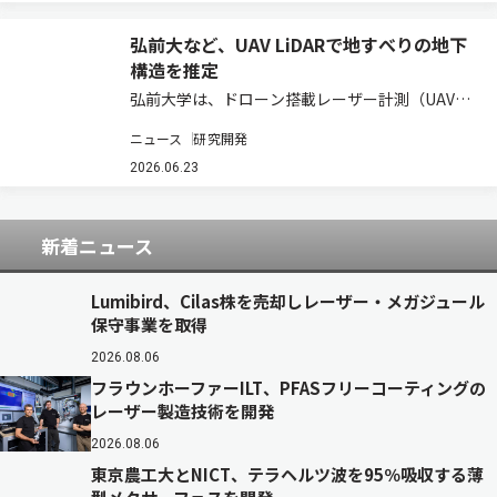
ニットとし…
弘前大など、UAV LiDARで地すべりの地下
構造を推定
弘前大学は、ドローン搭載レーザー計測（UAV
LiDAR）で取得した地表面データから、地すべり
ニュース
研究開発
の地下にある「すべり面」の形状を推定する新た
な技術を開発したと発表した（ニュースリリー
2026.06.23
ス）。 図 ドローン×3D解析による、す…
新着ニュース
Lumibird、Cilas株を売却しレーザー・メガジュール
保守事業を取得
2026.08.06
フラウンホーファーILT、PFASフリーコーティングの
レーザー製造技術を開発
2026.08.06
東京農工大とNICT、テラヘルツ波を95％吸収する薄