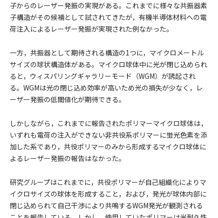
子からのレーザー発振の実現がある。これまでに様々な共振器素
子構造がその候補として試されてきたが，有機半導体材料への電
荷注入によるレーザー発振が実現された例なかった。
一方，共振器として期待される構造の1つに，マイクロメートル
サイズの球状構造体がある。マイクロ球体中に光が閉じ込められ
ると，ウィスパリングギャラリーモード（WGM）が誘起され
る。WGMは光の閉じ込め効率が高いため光の損失が少なく，レ
ーザー発振の低閾値化が期待できる。
しかしながら，これまでに報告されたポリマーマイクロ球体は，
いずれも電荷の注入ができない非共役系ポリマーに蛍光色素を添
加した系であり，共役ポリマーのみから形成するマイクロ球体に
よるレーザー発振の報告はなかった。
研究グループはこれまでに，共役ポリマーが自己組織化によりマ
イクロサイズの球体を形成すること，および，発光が球体内部に
閉じ込められて自己干渉により共鳴するWGM発光が観測される
ことを報告している。しかし，使用していたポリマーは光耐久性