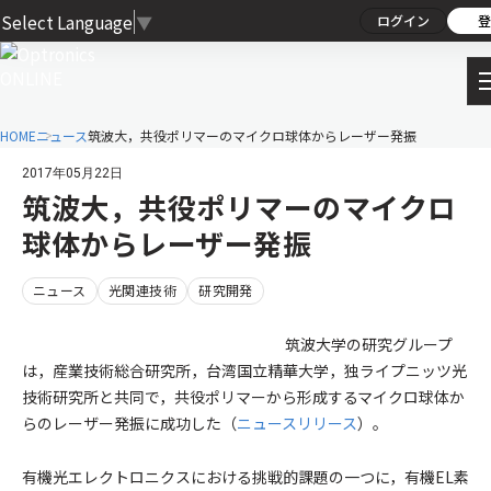
Select Language
▼
ログイン
登
HOME
ニュース
筑波大，共役ポリマーのマイクロ球体からレーザー発振
2017年05月22日
筑波大，共役ポリマーのマイクロ
球体からレーザー発振
ニュース
光関連技術
研究開発
筑波大学の研究グループ
は，産業技術総合研究所，台湾国立精華大学，独ライプニッツ光
技術研究所と共同で，共役ポリマーから形成するマイクロ球体か
らのレーザー発振に成功した（
ニュースリリース
）。
有機光エレクトロニクスにおける挑戦的課題の一つに，有機EL素