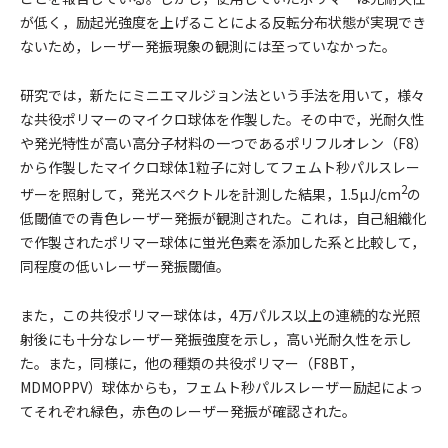
が低く，励起光強度を上げることによる反転分布状態が実現でき
ないため，レーザー発振現象の観測には至っていなかった。
研究では，新たにミニエマルジョン法という手法を用いて，様々
な共役ポリマーのマイクロ球体を作製した。その中で，光耐久性
や発光特性が高い高分子材料の一つであるポリフルオレン（F8）
から作製したマイクロ球体1粒子に対してフェムト秒パルスレー
2
ザーを照射して，発光スペクトルを計測した結果，1.5µJ/cm
の
低閾値での青色レーザー発振が観測された。これは，自己組織化
で作製されたポリマー球体に蛍光色素を添加した系と比較して，
同程度の低いレーザー発振閾値。
また，この共役ポリマー球体は，4万パルス以上の連続的な光照
射後にも十分なレーザー発振強度を示し，高い光耐久性を示し
た。また，同様に，他の種類の共役ポリマー（F8BT，
MDMOPPV）球体からも，フェムト秒パルスレーザー励起によっ
てそれぞれ緑色，赤色のレーザー発振が確認された。