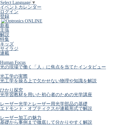
Select Language
▼
イベントカレンダー
ログイン
登録
新着
主張
解説
特集
キッズ
サイラジ
連載
Human Focus
光の現場で働く「人」に焦点を当てたインタビュー
光工学の実際
光工学を操る上で欠かせない物理や知識を解説
ひかり探究
光学習教材を用いた初心者のための光学講座
レーザー光学とレーザー用光学部品の基礎
エドモンド・オプティクスが連載形式で解説
レーザー加工の魅力
基礎から事例まで徹底して分かりやすく解説