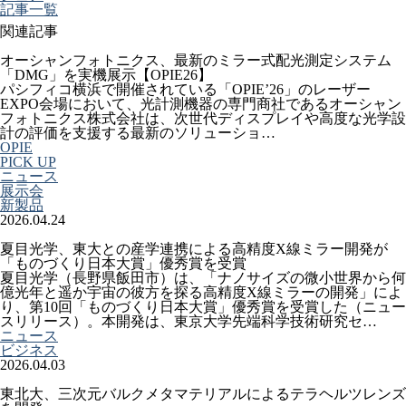
記事一覧
関連記事
オーシャンフォトニクス、最新のミラー式配光測定システム
「DMG」を実機展示【OPIE26】
パシフィコ横浜で開催されている「OPIE’26」のレーザー
EXPO会場において、光計測機器の専門商社であるオーシャン
フォトニクス株式会社は、次世代ディスプレイや高度な光学設
計の評価を支援する最新のソリューショ…
OPIE
PICK UP
ニュース
展示会
新製品
2026.04.24
夏目光学、東大との産学連携による高精度X線ミラー開発が
「ものづくり日本大賞」優秀賞を受賞
夏目光学（長野県飯田市）は、「ナノサイズの微小世界から何
億光年と遥か宇宙の彼方を探る高精度X線ミラーの開発」によ
り、第10回「ものづくり日本大賞」優秀賞を受賞した（ニュー
スリリース）。本開発は、東京大学先端科学技術研究セ…
ニュース
ビジネス
2026.04.03
東北大、三次元バルクメタマテリアルによるテラヘルツレンズ