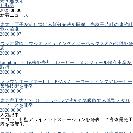
光関連技術
新製品
2025.08.06
新着ニュース
東大、原子を流し続ける新分光法を開発 光格子時計の連続計
測へ前進
2026.08.07
ウシオ電機、ウシオライティングとジーベックスとの合併を発
表
2026.08.07
Lumibird、Cilas株を売却しレーザー・メガジュール保守事業を
取得
2026.08.06
フラウンホーファーILT、PFASフリーコーティングのレーザー
製造技術を開発
2026.08.06
東京農工大とNICT、テラヘルツ波を95％吸収する薄型メタサ
ーフェスを開発
2026.08.06
人気記事
ニコン、新型アライメントステーションを発表 半導体露光工
程を高度化