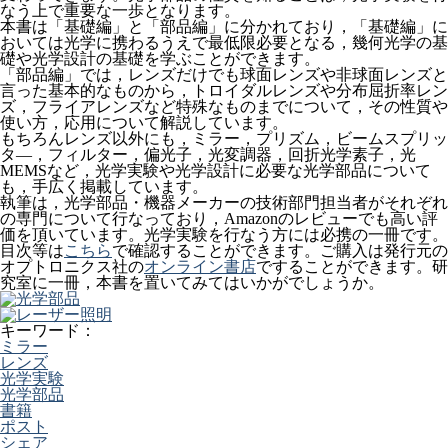
なう上で重要な一歩となります。
本書は「基礎編」と「部品編」に分かれており，「基礎編」に
おいては光学に携わるうえで最低限必要となる，幾何光学の基
礎や光学設計の基礎を学ぶことができます。
「部品編」では，レンズだけでも球面レンズや非球面レンズと
言った基本的なものから，トロイダルレンズや分布屈折率レン
ズ，フライアレンズなど特殊なものまでについて，その性質や
使い方，応用について解説しています。
もちろんレンズ以外にも，ミラー，プリズム，ビームスプリッ
タ―，フィルター，偏光子，光変調器，回折光学素子，光
MEMSなど，光学実験や光学設計に必要な光学部品について
も，手広く掲載しています。
執筆は，光学部品・機器メーカーの技術部門担当者がそれぞれ
の専門について行なっており，Amazonのレビューでも高い評
価を頂いています。光学実験を行なう方には必携の一冊です。
目次等は
こちら
で確認することができます。ご購入は発行元の
オプトロニクス社の
オンライン書店
ですることができます。研
究室に一冊，本書を置いてみてはいかがでしょうか。
キーワード：
ミラー
レンズ
光学実験
光学部品
書籍
ポスト
シェア