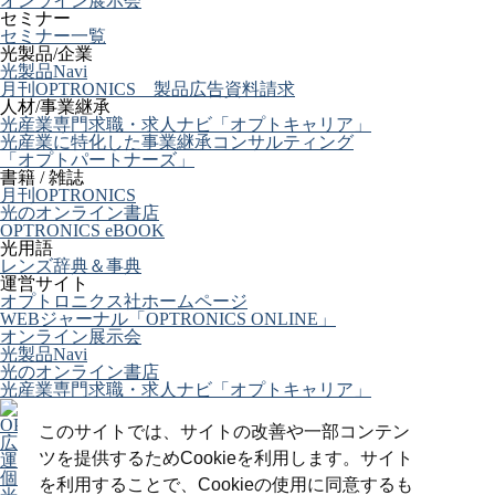
オンライン展示会
セミナー
セミナー一覧
光製品/企業
光製品Navi
月刊OPTRONICS 製品広告資料請求
人材/事業継承
光産業専門求職・求人ナビ「オプトキャリア」
光産業に特化した事業継承コンサルティング
「オプトパートナーズ」
書籍 / 雑誌
月刊OPTRONICS
光のオンライン書店
OPTRONICS eBOOK
光用語
レンズ辞典＆事典
運営サイト
オプトロニクス社ホームページ
WEBジャーナル「OPTRONICS ONLINE」
オンライン展示会
光製品Navi
光のオンライン書店
光産業専門求職・求人ナビ「オプトキャリア」
OPTRONICS ONLINE について
このサイトでは、サイトの改善や一部コンテン
広告掲載について
ツを提供するためCookieを利用します。サイト
運営会社
個人情報
を利用することで、Cookieの使用に同意するも