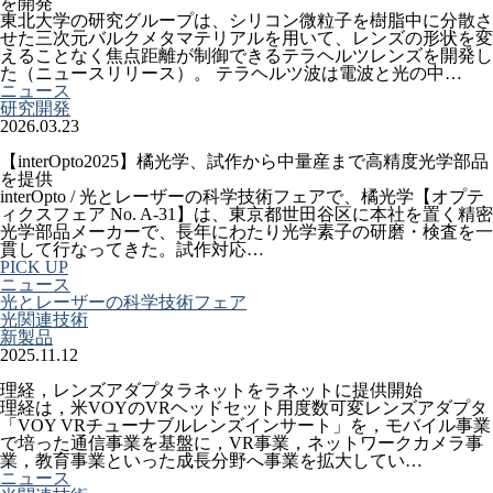
を開発
東北大学の研究グループは、シリコン微粒子を樹脂中に分散さ
せた三次元バルクメタマテリアルを用いて、レンズの形状を変
えることなく焦点距離が制御できるテラヘルツレンズを開発し
た（ニュースリリース）。 テラヘルツ波は電波と光の中…
ニュース
研究開発
2026.03.23
【interOpto2025】橘光学、試作から中量産まで高精度光学部品
を提供
interOpto / 光とレーザーの科学技術フェアで、橘光学【オプテ
ィクスフェア No. A-31】は、東京都世田谷区に本社を置く精密
光学部品メーカーで、長年にわたり光学素子の研磨・検査を一
貫して行なってきた。試作対応…
PICK UP
ニュース
光とレーザーの科学技術フェア
光関連技術
新製品
2025.11.12
理経，レンズアダプタラネットをラネットに提供開始
理経は，米VOYのVRヘッドセット用度数可変レンズアダプタ
「VOY VRチューナブルレンズインサート」を，モバイル事業
で培った通信事業を基盤に，VR事業，ネットワークカメラ事
業，教育事業といった成長分野へ事業を拡大してい…
ニュース