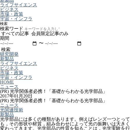
新製品
ライフサイエンス
ビジネス
市場・政策
宇宙・インフラ
検索
検索ワード
すべての記事
会員限定記事のみ
期間
〜
検索
研究開発
新製品
ライフサイエンス
ビジネス
市場・政策
宇宙・インフラ
HOME
ニュース
(PR) 光学関係者必携！「基礎からわかる光学部品」
2017年01月20日
(PR) 光学関係者必携！「基礎からわかる光学部品」
ニュース
光関連技術
新製品
光学部品には多くの種類があります。例えばレンズ一つとって
も，その形状や材質，組み合わせによって光の振舞いは大きく
変わってきます。光学部品の性質を知ることは，光学実験を行