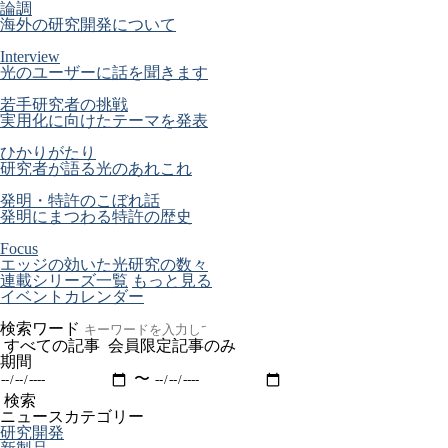
論調
海外の研究開発について
Interview
光のユーザーに話を聞きます
若手研究者の挑戦
実用化に向けたテーマを発表
ひかりがたり
研究者が語る光のあれこれ
発明・特許のこぼれ話
発明にまつわる特許の歴史
Focus
エッジの効いた光研究の数々
連載シリーズ一覧
もっと見る
イベントカレンダー
検索ワード
すべての記事
会員限定記事のみ
期間
〜
検索
ニュースカテゴリー
研究開発