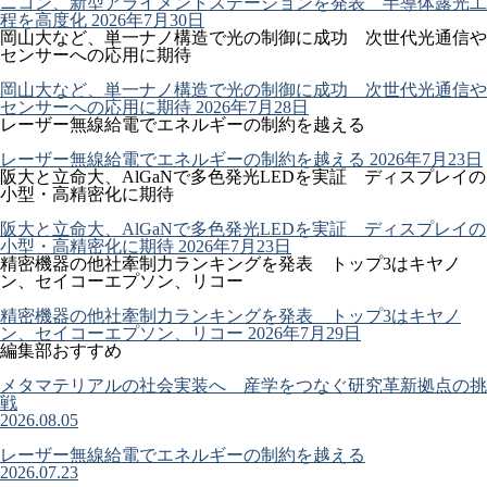
ニコン、新型アライメントステーションを発表 半導体露光工
程を高度化
2026年7月30日
岡山大など、単一ナノ構造で光の制御に成功 次世代光通信や
センサーへの応用に期待
岡山大など、単一ナノ構造で光の制御に成功 次世代光通信や
センサーへの応用に期待
2026年7月28日
レーザー無線給電でエネルギーの制約を越える
レーザー無線給電でエネルギーの制約を越える
2026年7月23日
阪大と立命大、AlGaNで多色発光LEDを実証 ディスプレイの
小型・高精密化に期待
阪大と立命大、AlGaNで多色発光LEDを実証 ディスプレイの
小型・高精密化に期待
2026年7月23日
精密機器の他社牽制力ランキングを発表 トップ3はキヤノ
ン、セイコーエプソン、リコー
精密機器の他社牽制力ランキングを発表 トップ3はキヤノ
ン、セイコーエプソン、リコー
2026年7月29日
編集部おすすめ
メタマテリアルの社会実装へ 産学をつなぐ研究革新拠点の挑
戦
2026.08.05
レーザー無線給電でエネルギーの制約を越える
2026.07.23