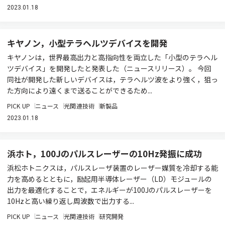
2023.01.18
キヤノン，小型テラヘルツデバイスを開発
キヤノンは，世界最高出力と高指向性を両立した「小型のテラヘル
ツデバイス」を開発したと発表した（ニュースリリース）。 今回
同社が開発した新しいデバイスは，テラヘルツ波をより強く，狙っ
た方向により遠くまで送ることができるため...
PICK UP
ニュース
光関連技術
新製品
2023.01.18
浜ホト，100Jのパルスレーザーの10Hz発振に成功
浜松ホトニクスは，パルスレーザ装置のレーザー媒質を冷却する能
力を高めるとともに，励起用半導体レーザー（LD）モジュールの
出力を最適化することで，エネルギーが100Jのパルスレーザーを
10Hzと高い繰り返し周波数で出力する...
PICK UP
ニュース
光関連技術
研究開発