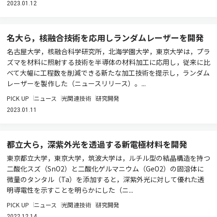
2023.01.12
名大ら，核融合技術を応用しランダムレーザーを開発
名古屋大学，核融合科学研究所，北海学園大学，東京大学は，プラ
ズマを材料に照射する技術を半導体の材料加工に応用し，従来に比
べて大幅に工程数を削減できる新たな加工技術を提示し，ランダム
レーザーを製作した（ニュースリリース）。...
PICK UP
ニュース
光関連技術
研究開発
2023.01.11
都立大ら，深紫外光を透過する新電極材料を開発
東京都立大学，東京大学，筑波大学は，ルチル型の結晶構造を持つ
二酸化スズ（SnO2）と二酸化ゲルマニウム（GeO2）の固溶体に
微量のタンタル（Ta）を添加すると，深紫外光に対して優れた透
明導電性を示すことを明らかにした（ニ...
PICK UP
ニュース
光関連技術
研究開発
2022.12.14