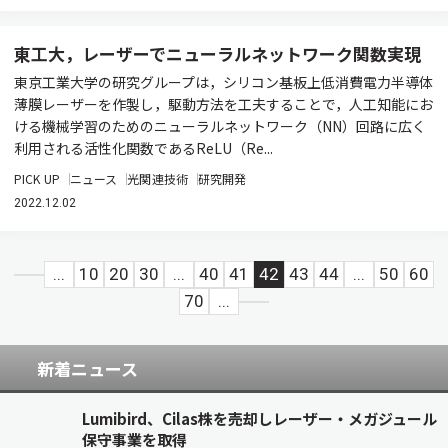
東工大，レーザーでニューラルネットワーク関数実現
東京工業大学の研究グループは，シリコン基板上低消費電力半導体
薄膜レーザーを作製し，駆動方法を工夫することで，人工知能にお
ける機械学習のためのニューラルネットワーク（NN）回路に広く
利用される活性化関数であるReLU（Re...
PICK UP
ニュース
光関連技術
研究開発
2022.12.02
...
10
20
30
...
40
41
42
43
44
...
50
60
70
...
新着ニュース
Lumibird、Cilas株を売却しレーザー・メガジュール
保守事業を取得