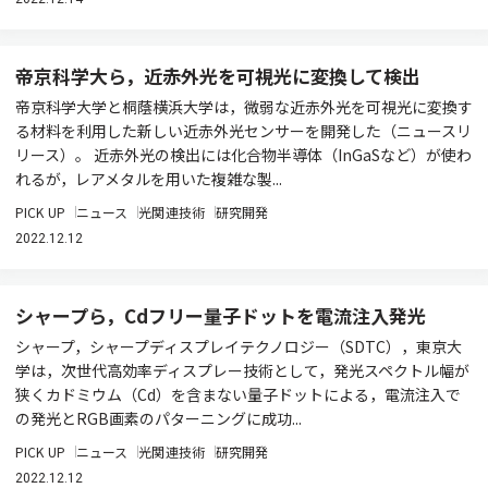
帝京科学大ら，近赤外光を可視光に変換して検出
帝京科学大学と桐蔭横浜大学は，微弱な近赤外光を可視光に変換す
る材料を利用した新しい近赤外光センサーを開発した（ニュースリ
リース）。 近赤外光の検出には化合物半導体（InGaSなど）が使わ
れるが，レアメタルを用いた複雑な製...
PICK UP
ニュース
光関連技術
研究開発
2022.12.12
シャープら，Cdフリー量子ドットを電流注入発光
シャープ，シャープディスプレイテクノロジー（SDTC），東京大
学は，次世代高効率ディスプレー技術として，発光スペクトル幅が
狭くカドミウム（Cd）を含まない量子ドットによる，電流注入で
の発光とRGB画素のパターニングに成功...
PICK UP
ニュース
光関連技術
研究開発
2022.12.12