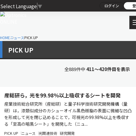
Select Language
▼
ログイン
登
HOME
ニュース
PICK UP
PICK UP
全889件中
411〜420件目を表示
産総研ら，光を99.98％以上吸収するシートを開発
産業技術総合研究所（産総研）と量子科学技術研究開発機構（量
研）は，漆類似成分のカシューオイル黒色樹脂の表面に微細な凹凸
を形成して光を閉じ込めることで，可視光の99.98%以上を吸収す
る「至高の暗黒シート」を開発した（ニュ...
PICK UP
ニュース
光関連技術
研究開発