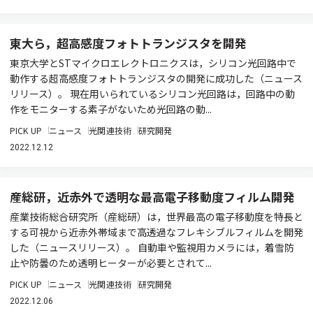
東大ら，超高感度フォトトランジスタを開発
東京大学とSTマイクロエレクトロニクスは，シリコン光回路中で
動作する超高感度フォトトランジスタの開発に成功した（ニュース
リリース）。 現在用いられているシリコン光回路は，回路中の動
作をモニターする素子がないため光回路の動...
PICK UP
ニュース
光関連技術
研究開発
2022.12.12
産総研，近赤外で透明な最高電子移動度フィルム開発
産業技術総合研究所（産総研）は，世界最高の電子移動度を特長と
する可視から近赤外帯域まで高透過なフレキシブルフィルムを開発
した（ニュースリリース）。 自動車や監視用カメラには，着雪防
止や防曇のため透明ヒーターが必要とされて...
PICK UP
ニュース
光関連技術
研究開発
2022.12.06