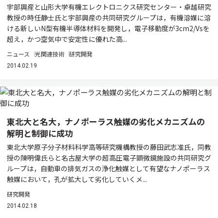
宇部興産と山形大学有機エレクトロニクス研究センター・卓越研究
教授の時任静士氏と宇部興産の共同研究グループは，有機溶媒に溶
ける新しいN型有機半導体材料を開発し，電子移動度が3cm2/Vsを
超え，かつ空気中で安定性に優れた高...
ニュース
光関連技術
研究開発
2014.02.19
東北大と名大，ナノポーラス触媒の劣化メカニズムの
解明と制御に成功
東北大学原子分子材料科学高等研究機構教授の藤田武志准氏，同教
授の陳明偉氏らと名古屋大学の超高圧電子顕微鏡施設の共同研究グ
ループは，自動車の排気ガスの浄化触媒として有望なナノポーラス
触媒において，孔が拡大して劣化していくメ...
研究開発
2014.02.18