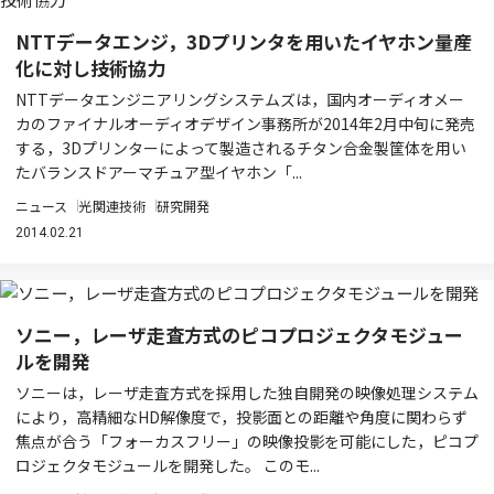
NTTデータエンジ，3Dプリンタを用いたイヤホン量産
化に対し技術協力
NTTデータエンジニアリングシステムズは，国内オーディオメー
カのファイナルオーディオデザイン事務所が2014年2月中旬に発売
する，3Dプリンターによって製造されるチタン合金製筐体を用い
たバランスドアーマチュア型イヤホン「...
ニュース
光関連技術
研究開発
2014.02.21
ソニー，レーザ走査方式のピコプロジェクタモジュー
ルを開発
ソニーは，レーザ走査方式を採用した独自開発の映像処理システム
により，高精細なHD解像度で，投影面との距離や角度に関わらず
焦点が合う「フォーカスフリー」の映像投影を可能にした，ピコプ
ロジェクタモジュールを開発した。 このモ...