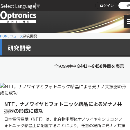
Select Language
▼
ログイン
登
HOME
ニュース
研究開発
研究開発
全9259件中
8441〜8450件目を表示
NTT，ナノワイヤとフォトニック結晶による光ナノ共
振器の形成に成功
日本電信電話（NTT）は，化合物半導体ナノワイヤをシリコンフ
ォトニック結晶上に配置することにより，任意の場所に光ナノ共振