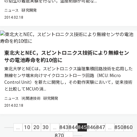
の幼生の着底実験を行ない，温度制御が可能な...
ニュース
研究開発
2014.02.18
東北大とNEC，スピントロニクス技術により無線セン
サの電池寿命を約10倍に
東北大学とNECは，スピントロニクス論理集積回路技術を応用した
無線センサ端末向けマイクロコントローラ回路（MCU: Micro
Control Unit）を新たに開発し，その動作実験において，従来技術
と比較してMCUの消...
ニュース
光関連技術
研究開発
2014.02.18
...
10
20
30
...
843
844
845
846
847
...
850
860
870
...