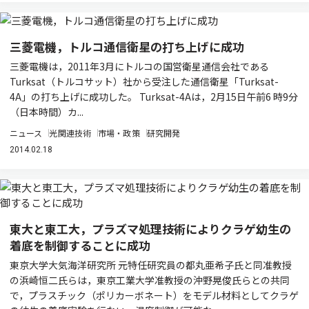
三菱電機，トルコ通信衛星の打ち上げに成功
三菱電機は，2011年3月にトルコの国営衛星通信会社である
Turksat（トルコサット）社から受注した通信衛星「Turksat-
4A」の打ち上げに成功した。 Turksat-4Aは，2月15日午前6 時9分
（日本時間）カ...
ニュース
光関連技術
市場・政策
研究開発
2014.02.18
東大と東工大，プラズマ処理技術によりクラゲ幼生の
着底を制御することに成功
東京大学大気海洋研究所 元特任研究員の都丸亜希子氏と同准教授
の浜崎恒二氏らは，東京工業大学准教授の沖野晃俊氏らとの共同
で，プラスチック（ポリカーボネート）をモデル材料としてクラゲ