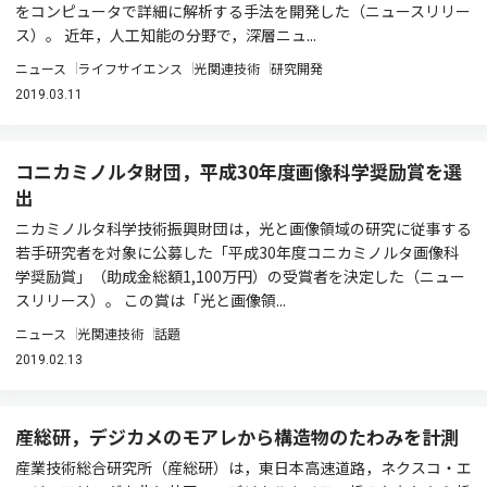
をコンピュータで詳細に解析する手法を開発した（ニュースリリー
ス）。 近年，人工知能の分野で，深層ニュ...
ニュース
ライフサイエンス
光関連技術
研究開発
2019.03.11
コニカミノルタ財団，平成30年度画像科学奨励賞を選
出
ニカミノルタ科学技術振興財団は，光と画像領域の研究に従事する
若手研究者を対象に公募した「平成30年度コニカミノルタ画像科
学奨励賞」（助成金総額1,100万円）の受賞者を決定した（ニュー
スリリース）。 この賞は「光と画像領...
ニュース
光関連技術
話題
2019.02.13
産総研，デジカメのモアレから構造物のたわみを計測
産業技術総合研究所（産総研）は，東日本高速道路，ネクスコ・エ