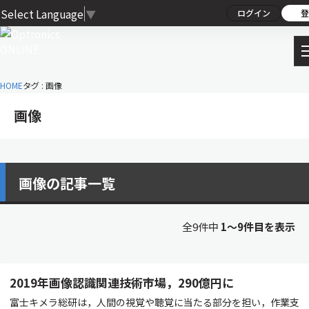
Select Language
▼
ログイン
登
HOME
タグ : 画像
画像
画像の記事一覧
全9件中
1〜9件目を表示
2019年画像認識関連技術市場，290億円に
富士キメラ総研は，人間の視覚や聴覚に当たる部分を担い，作業支