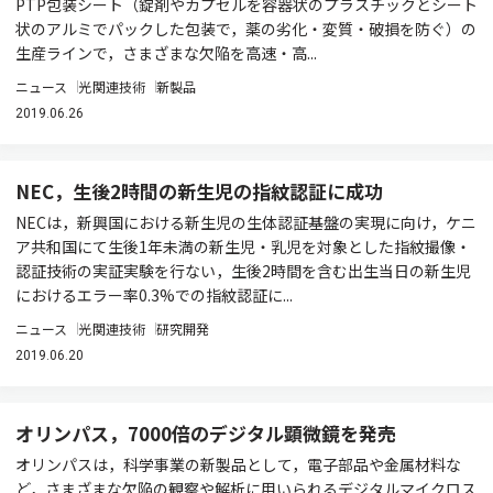
PTP包装シート（錠剤やカプセルを容器状のプラスチックとシート
状のアルミでパックした包装で，薬の劣化・変質・破損を防ぐ）の
生産ラインで，さまざまな欠陥を高速・高...
ニュース
光関連技術
新製品
2019.06.26
NEC，生後2時間の新生児の指紋認証に成功
NECは，新興国における新生児の生体認証基盤の実現に向け，ケニ
ア共和国にて生後1年未満の新生児・乳児を対象とした指紋撮像・
認証技術の実証実験を行ない，生後2時間を含む出生当日の新生児
におけるエラー率0.3%での指紋認証に...
ニュース
光関連技術
研究開発
2019.06.20
オリンパス，7000倍のデジタル顕微鏡を発売
オリンパスは，科学事業の新製品として，電子部品や金属材料な
ど，さまざまな欠陥の観察や解析に用いられるデジタルマイクロス