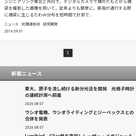
ンジニアリング東北と共同で，デジタルカメラで橋のたもとから橋
梁を撮影した画像を用いて，従来よりも簡単に，車両が通行する際
に橋梁に生じるたわみ分布を短時間で計測で...
ニュース
光関連技術
研究開発
2016.09.01
1
新着ニュース
東大、原子を流し続ける新分光法を開発 光格子時計
の連続計測へ前進
2026.08.07
ウシオ電機、ウシオライティングとジーベックスとの
合併を発表
2026.08.07
Lumibird、Cilas株を売却しレーザー・メガジュール