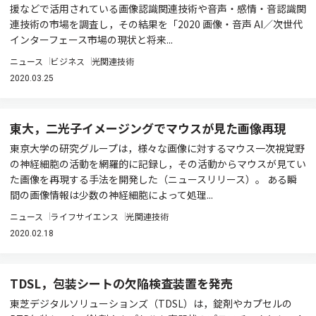
援などで活用されている画像認識関連技術や音声・感情・音認識関
連技術の市場を調査し，その結果を「2020 画像・音声 AI／次世代
インターフェース市場の現状と将来...
ニュース
ビジネス
光関連技術
2020.03.25
東大，二光子イメージングでマウスが見た画像再現
東京大学の研究グループは，様々な画像に対するマウス一次視覚野
の神経細胞の活動を網羅的に記録し，その活動からマウスが見てい
た画像を再現する手法を開発した（ニュースリリース）。 ある瞬
間の画像情報は少数の神経細胞によって処理...
ニュース
ライフサイエンス
光関連技術
2020.02.18
TDSL，包装シートの欠陥検査装置を発売
東芝デジタルソリューションズ（TDSL）は，錠剤やカプセルの