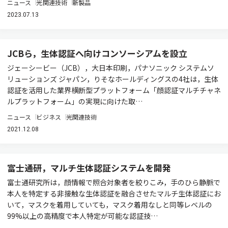
ニュース
光関連技術
新製品
2023.07.13
JCBら，生体認証へ向けコンソーシアムを設立
ジェーシービー（JCB），大日本印刷，パナソニック システムソ
リューションズ ジャパン，りそなホールディングスの4社は，生体
認証を活用した業界横断型プラットフォーム「顔認証マルチチャネ
ルプラットフォーム」の実現に向けた取…
ニュース
ビジネス
光関連技術
2021.12.08
富士通研，マルチ生体認証システムを開発
富士通研究所は，顔情報で照合対象者を絞りこみ，手のひら静脈で
本人を特定する非接触な生体認証を融合させたマルチ生体認証にお
いて，マスクを着用していても，マスク着用なしと同等レベルの
99%以上の高精度で本人特定が可能な認証技…