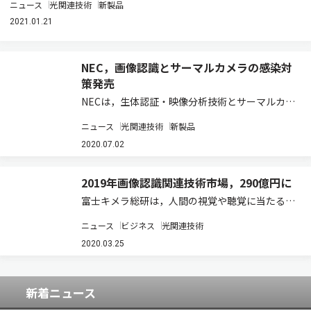
ニュース
光関連技術
新製品
2021.01.21
NEC，画像認識とサーマルカメラの感染対
策発売
NECは，生体認証・映像分析技術とサーマルカメ
ラを組み合わせた，新型コロナウイルス感染症を
ニュース
光関連技術
新製品
はじめとする感染症対策ソリューションの販売を
開始する（ニュースリリース）。 これは，同社の
2020.07.02
生体認証「Bio-IDiom」の中核技術…
2019年画像認識関連技術市場，290億円に
富士キメラ総研は，人間の視覚や聴覚に当たる部
分を担い，作業支援などで活用されている画像認
ニュース
ビジネス
光関連技術
識関連技術や音声・感情・音認識関連技術の市場
を調査し，その結果を「2020 画像・音声 AI／次
2020.03.25
世代インターフェース市場の現状と将来…
新着ニュース