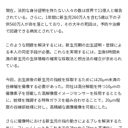
現在，法的な身分証明を持たない人々の数は世界で11億人と報告
されている。さらに，1年間に新生児260万人を含む5歳以下の子
供560万人が命を落としており，その大半の死因は，予防や治療
で回避できる病気とされている。
このような問題を解決するには，新生児期の出生証明・登録によ
る本人の同定手段が必要。これらを実現するには，生後6時間未
満の新生児の生体情報の確実な採取法と照合法の確立が求められ
ている。
今回，出生直後の新生児の指紋を採取するためには20μm未満の
谷線幅を撮像する必要があった。同社は高分解能を持つ10μmの
撮像素子を搭載した高解像度イメージセンサーを採用するととも
に，紋様を強調する特殊ガラスを組み合わせることで，20μm程
度の谷線部紋様に対し，高精細な画像撮像を可能にした。
さらに撮像時における新生児の指の動きによるブレを解消するた
めに，フレームレートをこれまでの2fpsから7fpsへ高速化し，ブ