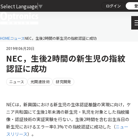
Select Language
▼
ログイン
登
HOME
ニュース
NEC，生後2時間の新生児の指紋認証に成功
2019年06月20日
NEC，生後2時間の新生児の指紋
認証に成功
ニュース
光関連技術
研究開発
NECは，新興国における新生児の生体認証基盤の実現に向け，ケ
ニア共和国にて生後1年未満の新生児・乳児を対象とした指紋撮
像・認証技術の実証実験を行ない，生後2時間を含む出生当日の
新生児におけるエラー率0.3%での指紋認証に成功した（
ニュー
スリリース
）。