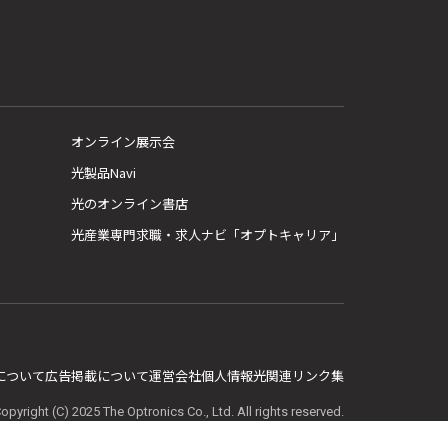
オンライン展示会
光製品Navi
光のオンライン書店
光産業専門求職・求人ナビ「オプトキャリア」
E について
広告掲載について
運営会社
個人情報
光関連リンク集
opyright (C) 2025 The Optronics Co., Ltd. All rights reserved.