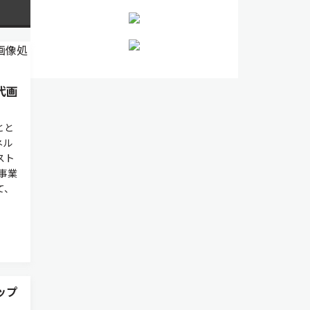
代画
とと
ネル
スト
事業
て、
ップ