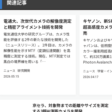
関連記事
電通大、次世代カメラの解像度測定
キヤノン、新S
と精密アライメント技術を開発
超高感度カメラ
売
電気通信大学の研究グループは、カメラ性
能を評価する2件の新たな技術を開発した
キヤノンおよびキ
（ニュースリリース）。 1件目は、カメラの
ャパンは、低照度
解像性能を示すMTF（変調伝達関数）を高
カラー撮影用超高
精度に測定する技術。現在、MTF測定では
て、約320万画素1.
黒白の境界線を用いる「…
Photon Avalan
ニュース
研究開発
ニュース
宇宙・イ
2026.05.15
2026.04.17
京セラ、対象物までの距離やサイズを測定
する3眼AI測距カメラを開発