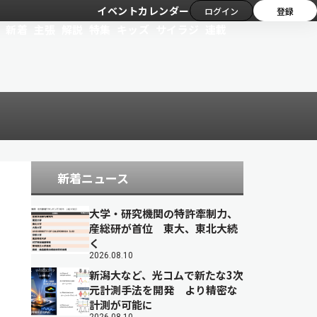
イベントカレンダー
ログイン
登録
新着
主張
解説
特集
キッズ
サイラジ
連載
新着ニュース
大学・研究機関の特許牽制力、
産総研が首位 東大、東北大続
く
2026.08.10
新潟大など、光コムで新たな3次
元計測手法を開発 より精密な
計測が可能に