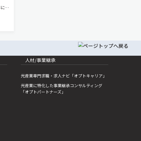
率に優
先端
を追
新…
人材/事業継承
光産業専門求職・求人ナビ「オプトキャリア」
光産業に特化した事業継承コンサルティング
「オプトパートナーズ」