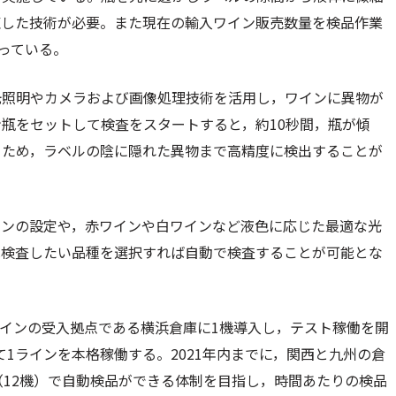
練した技術が必要。また現在の輸入ワイン販売数量を検品作業
っている。
光照明やカメラおよび画像処理技術を活用し，ワインに異物が
瓶をセットして検査をスタートすると，約10秒間，瓶が傾
るため，ラベルの陰に隠れた異物まで高精度に検出することが
ーンの設定や，赤ワインや白ワインなど液色に応じた最適な光
は検査したい品種を選択すれば自動で検査することが可能とな
ワインの受入拠点である横浜倉庫に1機導入し，テスト稼働を開
て1ラインを本格稼働する。2021年内までに，関西と九州の倉
（12機）で自動検品ができる体制を目指し，時間あたりの検品