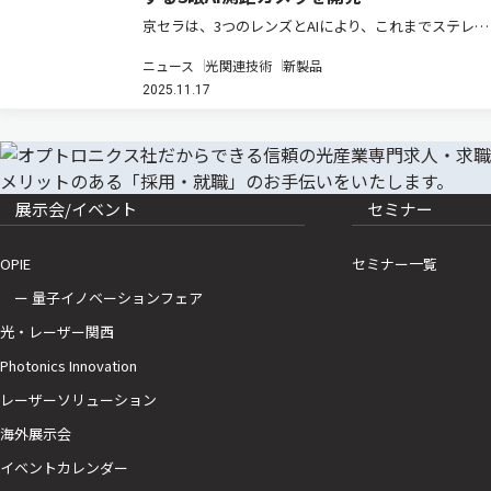
京セラは、3つのレンズとAIにより、これまでステレオ
カメラでは測定が困難であった細い線状（細線状）の
ニュース
光関連技術
新製品
物体や、金属のような反射する物体などを認識し、そ
2025.11.17
の対象物までの距離やサイズを高精度に測定する「3
眼AI測距カメラ」を新た…
展示会/イベント
セミナー
OPIE
セミナー一覧
ー 量子イノベーションフェア
光・レーザー関西
Photonics Innovation
レーザーソリューション
海外展示会
イベントカレンダー