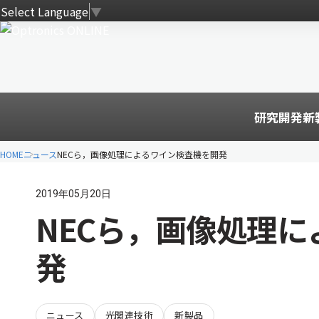
Select Language
▼
研究開発
新
HOME
ニュース
NECら，画像処理によるワイン検査機を開発
2019年05月20日
NECら，画像処理
発
ニュース
光関連技術
新製品