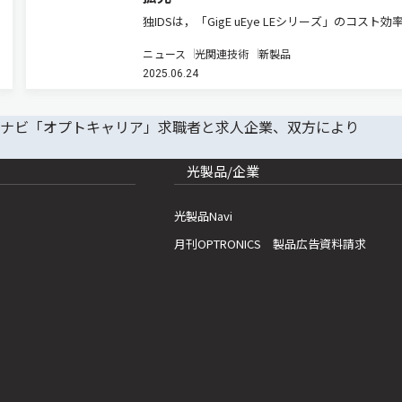
独IDSは，「GigE uEye LEシリーズ」のコスト効
れたプロジェクト用カメラのラインナップに，最
ニュース
光関連技術
新製品
の「Sony Starvis 2センサー」を搭載した新製品
2025.06.24
加すると発表した（ニュースリリース）。 この
光製品/企業
光製品Navi
月刊OPTRONICS 製品広告資料請求