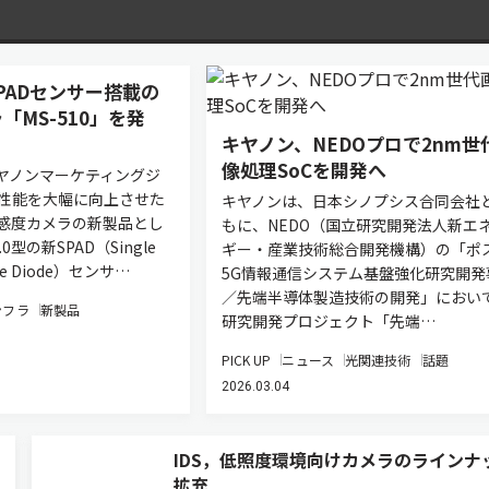
PADセンサー搭載の
「MS-510」を発
キヤノン、NEDOプロで2nm世
像処理SoCを開発へ
ヤノンマーケティングジ
性能を大幅に向上させた
キヤノンは、日本シノプシス合同会社
感度カメラの新製品とし
もに、NEDO（国立研究開発法人新エ
0型の新SPAD（Single
ギー・産業技術総合開発機構）の「ポ
che Diode）センサ…
5G情報通信システム基盤強化研究開発
／先端半導体製造技術の開発」におい
ンフラ
新製品
研究開発プロジェクト「先端…
PICK UP
ニュース
光関連技術
話題
2026.03.04
IDS，低照度環境向けカメラのラインナ
拡充