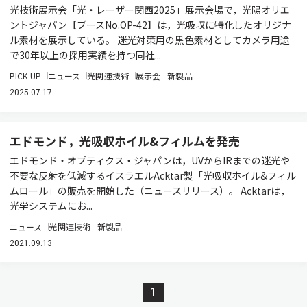
光技術展示会「光・レーザー関西2025」展示会場で，光陽オリエ
ントジャパン【ブースNo.OP-42】は，光吸収に特化したオリジナ
ル素材を展示している。 迷光対策用の黒色素材としてカメラ用途
で30年以上の採用実績を持つ同社...
PICK UP
ニュース
光関連技術
展示会
新製品
2025.07.17
エドモンド，光吸収ホイル&フィルムを発売
エドモンド・オプティクス・ジャパンは，UVからIRまでの迷光や
不要な反射を低減するイスラエルAcktar製「光吸収ホイル&フィル
ムロール」の販売を開始した（ニュースリリース）。 Acktarは，
光学システムにお...
ニュース
光関連技術
新製品
2021.09.13
1