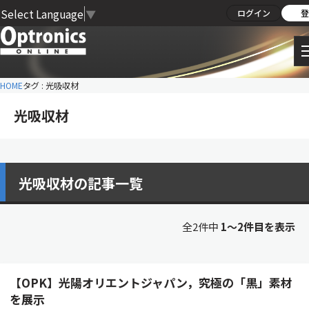
Select Language
▼
ログイン
登
HOME
タグ : 光吸収材
光吸収材
光吸収材の記事一覧
全2件中
1〜2件目を表示
【OPK】光陽オリエントジャパン，究極の「黒」素材
を展示