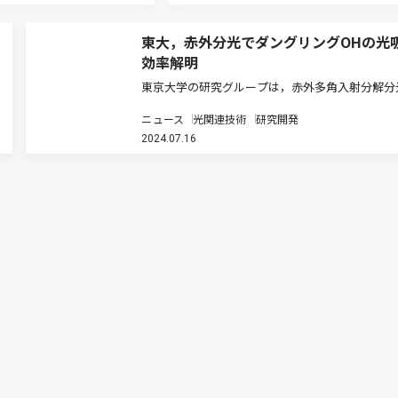
東大，赤外分光でダングリングOHの光
効率解明
東京大学の研究グループは，赤外多角入射分解分
という新規赤外分光法を用いて，20Kという低温
ニュース
光関連技術
研究開発
表面におけるダングリングOHの光吸収効率を明
2024.07.16
にした（ニュースリリース）。 2023年に次世代
観測用宇宙望遠鏡のジ…