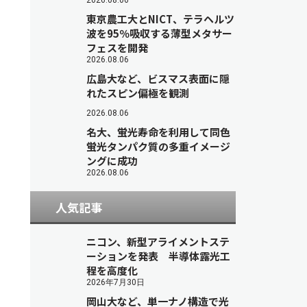
2026.08.06
東京農工大とNICT、テラヘルツ
波を95％吸収する薄型メタサー
フェスを開発
2026.08.06
広島大など、ビスマス表面に隠
れたスピン偏極を観測
2026.08.06
名大、蛍光寿命を利用して同色
蛍光タンパク質の多重イメージ
ングに成功
2026.08.06
人気記事
ニコン、新型アライメントステ
ーションを発表 半導体露光工
程を高度化
2026年7月30日
岡山大など、単一ナノ構造で光