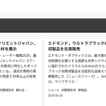
オリエントジャパン，
エドモンド，ウルトラブラック
素材を展示
収製品を在庫販売
・レーザー関西2025」展
エドモンド・オプティクスは，最大限
リエントジャパン【ブー
光制御を必要とする高度な光学システ
】は，光吸収に特化したオリジ
に設計されたイスラエルAcktarのウル
ている。 迷光対策用の黒
ブラック光吸収製品を包括的な品揃え
ラ用途で30年以上の採用
庫販売した（ニュースリリース）。 Ack
は，ライフサイエ…
光関連技術
展示会
ニュース
光関連技術
新製品
2025.06.20