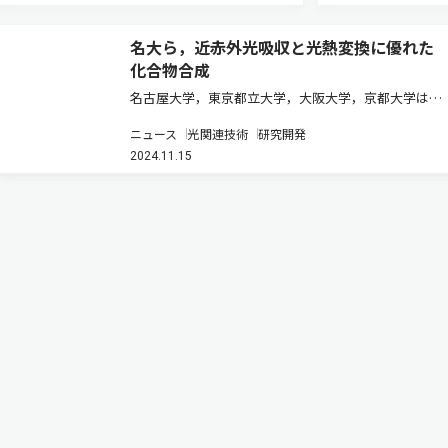
名大ら，近赤外光吸収と光熱変換に優れた
化合物合成
名古屋大学，東京都立大学，大阪大学，京都大学は，
反芳香族化合物であるノルコロールに対して芳香族化
ニュース
光関連技術
研究開発
合物であるアントラセンを連結することでπ共役系を
2024.11.15
拡張した新規反芳香族化合物を合成する方法を開発し
た（ニュースリリース）。 が…