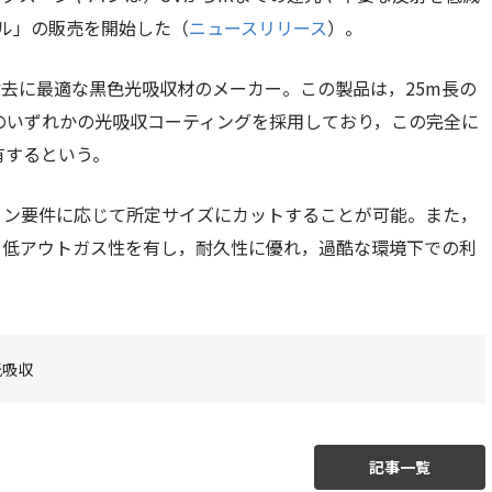
ール」の販売を開始した（
ニュースリリース
）。
の除去に最適な黒色光吸収材のメーカー。この製品は，25m長の
ral Blackのいずれかの光吸収コーティングを採用しており，この完全に
有するという。
ョン要件に応じて所定サイズにカットすることが可能。また，
て低アウトガス性を有し，耐久性に優れ，過酷な環境下での利
光吸収
記事一覧