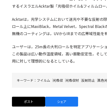
するイスラエルAcktar製「光吸収ホイル&フィルムロ
Acktarは，光学システムにおいて迷光や不要な反射
ロール上にMaxiBlack，Metal Velvet，Spect
無機のコーティングは，UVからIRまでの広帯域性能を
ユーザーは，25m長の大判ロールを特定アプリケーシ
この製品は広い動作温度領域，高い振動安定性，そし
用に対して理想的になるとしている。
キーワード：
フイルム
光吸収
光吸収材
反射防止
黒色
ポスト
シェア