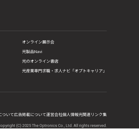
オンライン展示会
光製品Navi
光のオンライン書店
光産業専門求職・求人ナビ「オプトキャリア」
E について
広告掲載について
運営会社
個人情報
光関連リンク集
opyright (C) 2025 The Optronics Co., Ltd. All rights reserved.