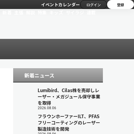
イベントカレンダー
ログイン
登録
新着
主張
解説
特集
キッズ
サイラジ
連載
新着ニュース
Lumibird、Cilas株を売却しレ
ーザー・メガジュール保守事業
を取得
2026.08.06
フラウンホーファーILT、PFAS
フリーコーティングのレーザー
製造技術を開発