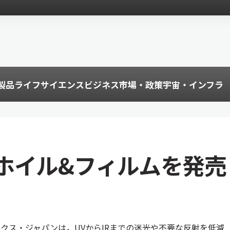
製品
ライフサイエンス
ビジネス
市場・政策
宇宙・インフラ
ホイル&フィルムを発売
クス・ジャパンは，UVからIRまでの迷光や不要な反射を低減