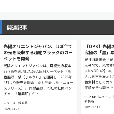
関連記事
光陽オリエントジャパン、ほぼ全て
【OPK】光陽
の光を吸収する超絶ブラックのカー
究極の「黒」
ペットを開発
光技術展示会「光
示会場で，光陽オ
光陽オリエントジャパンは、可視光吸収率
スNo.OP-42
99.7％を実現した超低反射カーペット「黒
ナル素材を展示し
色無双・絨（じゅう）」を開発し、2026年
色素材としてカメ
4月より販売を開始したと発表した（ニュー
実績を持つ同社…
スリリース）。 同製品は、同社の社内ベン
チャー「暗素研」が…
PICK UP
ニュース
新製品
ニュース
新製品
2025.07.17
2026.04.27