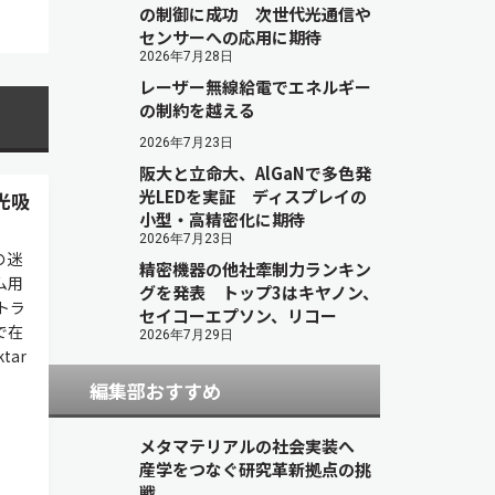
の制御に成功 次世代光通信や
センサーへの応用に期待
2026年7月28日
レーザー無線給電でエネルギー
の制約を越える
2026年7月23日
阪大と立命大、AlGaNで多色発
光LEDを実証 ディスプレイの
光吸
小型・高精密化に期待
2026年7月23日
の迷
精密機器の他社牽制力ランキン
ム用
グを発表 トップ3はキヤノン、
トラ
セイコーエプソン、リコー
で在
2026年7月29日
tar
編集部おすすめ
メタマテリアルの社会実装へ
産学をつなぐ研究革新拠点の挑
戦