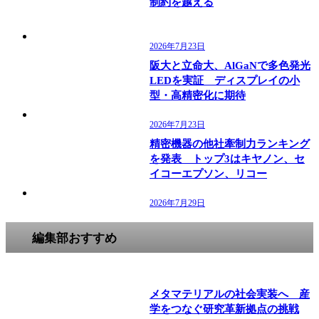
制約を越える
2026年7月23日
阪大と立命大、AlGaNで多色発光
LEDを実証 ディスプレイの小
型・高精密化に期待
2026年7月23日
精密機器の他社牽制力ランキング
を発表 トップ3はキヤノン、セ
イコーエプソン、リコー
2026年7月29日
編集部おすすめ
メタマテリアルの社会実装へ 産
学をつなぐ研究革新拠点の挑戦