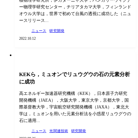
核物理学研究所，伊カターニャ大学，ハンガリーウィグナ
ー物理学研究センター，チリアタカマ大学，フィンランド
オウル大学は，世界で初めて台風の透視に成功した（ニュ
ースリリース...
ニュース
研究開発
2022.10.12
KEKら，ミュオンでリュウグウの石の元素分析
に成功
高エネルギー加速器研究機構（KEK），日本原子力研究
開発機構（JAEA），大阪大学，東京大学，京都大学，国
際基督教大学，宇宙航空研究開発機構（JAXA），東北大
学は，ミュオンを用いた元素分析法を小惑星リュウグウの
石に適用...
ニュース
光関連技術
研究開発