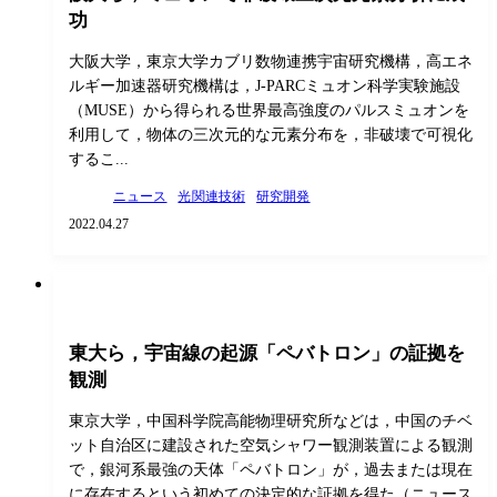
功
大阪大学，東京大学カブリ数物連携宇宙研究機構，高エネ
ルギー加速器研究機構は，J-PARCミュオン科学実験施設
（MUSE）から得られる世界最高強度のパルスミュオンを
利用して，物体の三次元的な元素分布を，非破壊で可視化
するこ...
ニュース
光関連技術
研究開発
2022.04.27
東大ら，宇宙線の起源「ペバトロン」の証拠を
観測
東京大学，中国科学院高能物理研究所などは，中国のチベ
ット自治区に建設された空気シャワー観測装置による観測
で，銀河系最強の天体「ペバトロン」が，過去または現在
に存在するという初めての決定的な証拠を得た（ニュース