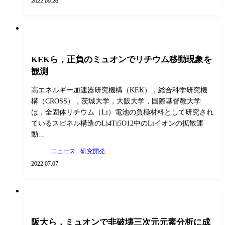
2022.09.26
KEKら，正負のミュオンでリチウム移動現象を
観測
高エネルギー加速器研究機構（KEK），総合科学研究機
構（CROSS），茨城大学，大阪大学，国際基督教大学
は，全固体リチウム（Li）電池の負極材料として研究され
ているスピネル構造のLi4Ti5O12中のLiイオンの拡散運
動...
ニュース
研究開発
2022.07.07
阪大ら，ミュオンで非破壊三次元元素分析に成