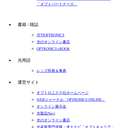
「オプトパートナーズ」
書籍 / 雑誌
月刊OPTRONICS
光のオンライン書店
OPTRONICS eBOOK
光用語
レンズ辞典＆事典
運営サイト
オプトロニクス社ホームページ
WEBジャーナル「OPTRONICS ONLINE」
オンライン展示会
光製品Navi
光のオンライン書店
光産業専門求職・求人ナビ「オプトキャリア」