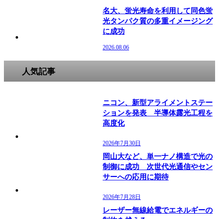
名大、蛍光寿命を利用して同色蛍
光タンパク質の多重イメージング
に成功
2026.08.06
人気記事
ニコン、新型アライメントステー
ションを発表 半導体露光工程を
高度化
2026年7月30日
岡山大など、単一ナノ構造で光の
制御に成功 次世代光通信やセン
サーへの応用に期待
2026年7月28日
レーザー無線給電でエネルギーの