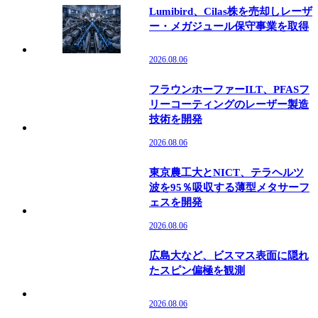
Lumibird、Cilas株を売却しレーザ
ー・メガジュール保守事業を取得
2026.08.06
フラウンホーファーILT、PFASフ
リーコーティングのレーザー製造
技術を開発
2026.08.06
東京農工大とNICT、テラヘルツ
波を95％吸収する薄型メタサーフ
ェスを開発
2026.08.06
広島大など、ビスマス表面に隠れ
たスピン偏極を観測
2026.08.06