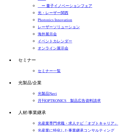
ー 量子イノベーションフェア
光・レーザー関西
Photonics Innovation
レーザーソリューション
海外展示会
イベントカレンダー
オンライン展示会
セミナー
セミナー一覧
光製品/企業
光製品Navi
月刊OPTRONICS 製品広告資料請求
人材/事業継承
光産業専門求職・求人ナビ「オプトキャリア」
光産業に特化した事業継承コンサルティング