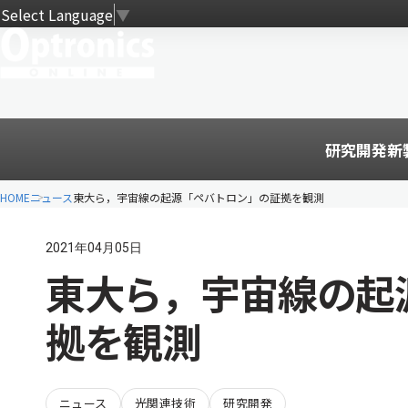
Select Language
▼
研究開発
新
HOME
ニュース
東大ら，宇宙線の起源「ペバトロン」の証拠を観測
2021年04月05日
東大ら，宇宙線の起
拠を観測
ニュース
光関連技術
研究開発