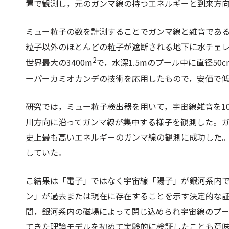
置で観測し，元のガンマ線の持つエネルギーと到来方
ミュー粒子の数を計測することでガンマ線と雑音であ
粒子以外のほとんどの粒子が遮断される地下に水チェ
2
世界最大の3400m
で，水深1.5mのプール中に直径5
ーパーカミオカンデの技術を応用したもので，安価で
研究では，ミュー粒子検出器を用いて，宇宙線雑音を1
川方向に沿ってガンマ線が集中する様子を観測した。ガ
史上最も高いエネルギーのガンマ線の観測に成功した
していた。
こ結果は「電子」ではなく宇宙線「陽子」が銀河系内
ン」が過去または現在に存在することを示す決定的な
間，銀河系内の磁場によって閉じ込められ宇宙線のプー
てきた理論モデルを初めて実験的に検証したことも意