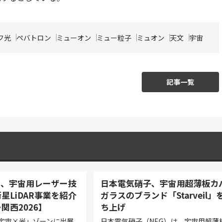
フ光
ペバトロン
ミューオン
ミュー粒子
ミュオン
天文
宇宙
記事一覧
asers、宇宙用レーザー技
日本電気硝子、宇宙用超薄板カ
星LiDAR事業を紹介
ガラスのブランド「Starveil」
関西2026】
ち上げ
宇宙×光」ゾーンに出展
日本電気硝子（NEG）は、宇宙用超薄