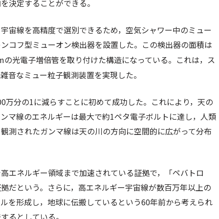
向を決定することができる。
る宇宙線を高精度で選別できるため，空気シャワー中のミュー
レンコフ型ミューオン検出器を設置した。この検出器の面積は
0cmの光電子増倍管を取り付けた構造になっている。これは，ス
低雑音なミュー粒子観測装置を実現した。
00万分の1に減らすことに初めて成功した。これにより，天の
ンマ線のエネルギーは最大で約1ペタ電子ボルトに達し，人類
。観測されたガンマ線は天の川の方向に空間的に広がって分布
で高エネルギー領域まで加速されている証拠で，「ペバトロ
証拠だという。さらに，高エネルギー宇宙線が数百万年以上の
ルを形成し，地球に伝搬しているという60年前から考えられ
味するとしている。