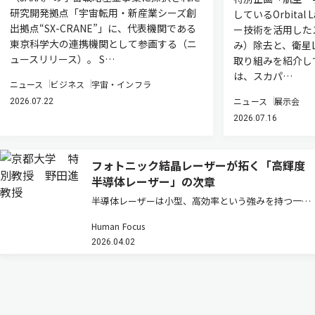
研究開発拠点「宇宙転用・新産業シーズ創
しているOrbital
出拠点“SX-CRANE”」に、代表機関である
ー技術を活用した
東京科学大の連携機関として参画する（ニ
み）除去と、衛星L
ュースリリース）。 S…
取り組みを紹介し
は、スカパ…
ニュース
ビジネス
宇宙・インフラ
ニュース
展示会
2026.07.22
2026.07.16
フォトニック結晶レーザーが拓く「高輝度
半導体レーザー」の次章
半導体レーザーは小型、高効率という強みを持つ一方
で、高出力化するとビームが乱れ「輝度」が伸びない
Human Focus
という壁があった。フォトニック結晶レーザーはその
2026.04.02
常識を塗り替えつつある。その研究の先駆者である京
都大学高等研究院・特別教授の…