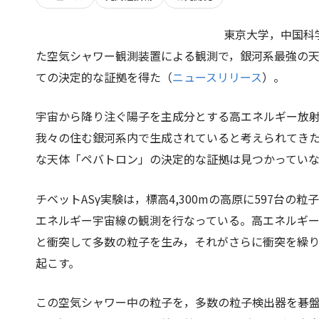
東京大学，中国科
た空気シャワー観測装置による観測で，銀河系最強の
ての決定的な証拠を得た（
ニュースリリース
）。
宇宙から降り注ぐ陽子を主成分とする高エネルギー放
我々の住む銀河系内で生成されていると考えられてきた
な天体「ペバトロン」の決定的な証拠は見つかってい
チベットASγ実験は，標高4,300mの高原に597台の粒子
エネルギー宇宙線の観測を行なっている。高エネルギ
と衝突して多数の粒子を生み，それがさらに衝突を繰
起こす。
この空気シャワー中の粒子を，多数の粒子検出器を碁