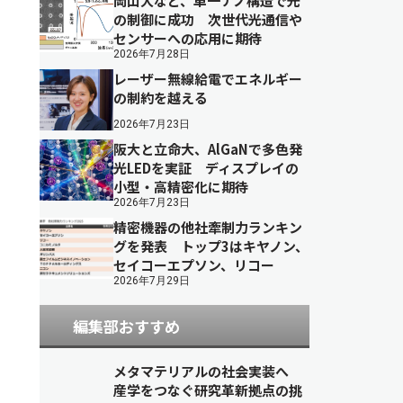
岡山大など、単一ナノ構造で光
の制御に成功 次世代光通信や
センサーへの応用に期待
2026年7月28日
レーザー無線給電でエネルギー
の制約を越える
2026年7月23日
阪大と立命大、AlGaNで多色発
光LEDを実証 ディスプレイの
小型・高精密化に期待
2026年7月23日
精密機器の他社牽制力ランキン
グを発表 トップ3はキヤノン、
セイコーエプソン、リコー
2026年7月29日
編集部おすすめ
メタマテリアルの社会実装へ
産学をつなぐ研究革新拠点の挑