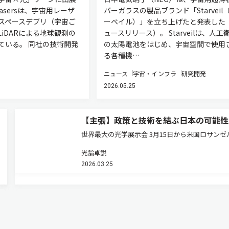
 Lasersは、宇宙用レーザ
バーガラスの製品ブランド「Starveil
スペースデブリ（宇宙ご
ーベイル）」を立ち上げたと発表した
iDARによる地球観測の
ュースリリース）。 Starveilは、人工
ている。 同社の技術開発
の太陽電池をはじめ、宇宙空間で使用
る各種機…
ニュース
宇宙・インフラ
研究開発
2026.05.25
【主張】政策と技術を結ぶ日本の可能性
世界最大の光学展示会 3月15日から米国ロサンゼ
でOFC（Optical Fiber Communication Conferen
光論卓説
and Exhibition）が開幕する。通信バブル崩壊後
2026.03.25
感を失っていた同…