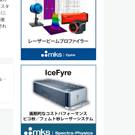
（スタ
（ニ
衛星
され
ルス
ce
、存在