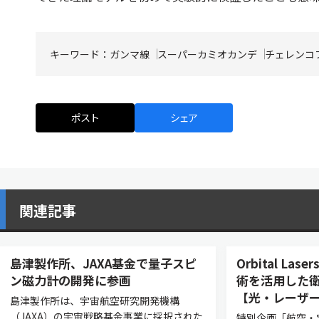
キーワード：
ガンマ線
スーパーカミオカンデ
チェレンコ
ポスト
シェア
関連記事
島津製作所、JAXA基金で量子スピ
Orbital L
ン磁力計の開発に参画
術を活用した衛
【光・レーザー
島津製作所は、宇宙航空研究開発機構
（JAXA）の宇宙戦略基金事業に採択された
特別企画「航空・