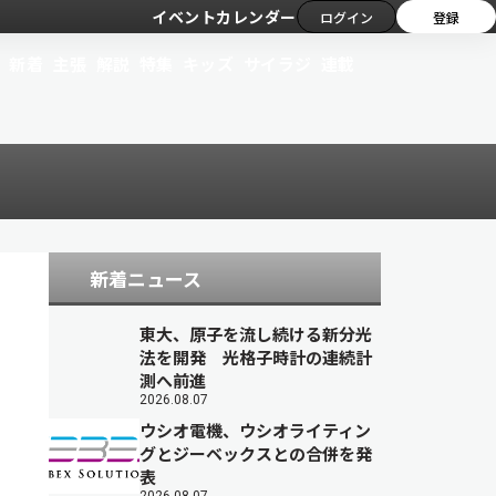
イベントカレンダー
ログイン
登録
新着
主張
解説
特集
キッズ
サイラジ
連載
新着ニュース
東大、原子を流し続ける新分光
法を開発 光格子時計の連続計
測へ前進
2026.08.07
ウシオ電機、ウシオライティン
グとジーベックスとの合併を発
表