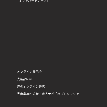
「オプトパートナーズ」
オンライン展示会
光製品Navi
光のオンライン書店
光産業専門求職・求人ナビ「オプトキャリア」