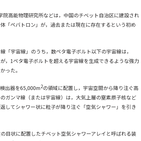
学院高能物理研究所などは，中国のチベット自治区に建設され
天体「ペバトロン」が，過去または現在に存在するという初め
射線「宇宙線」のうち，数ペタ電子ボルト以下の宇宙線は，
が，1ペタ電子ボルトを超える宇宙線を生成できるような強力
なかった。
2
検出器を65,000m
の領域に配置し，宇宙空間から降り注ぐ高
ーのガンマ線（または宇宙線）は，大気上層の窒素原子核など
り返してシャワー状に粒子が降り注ぐ「空気シャワー」を引き
盤の目状に配置したチベット空気シャワーアレイと呼ばれる装