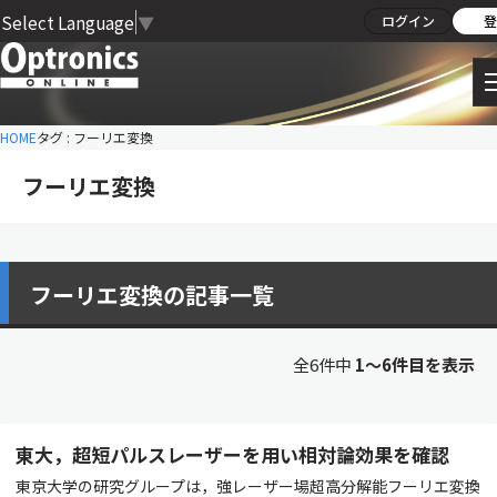
Select Language
▼
ログイン
登
HOME
タグ : フーリエ変換
フーリエ変換
フーリエ変換の記事一覧
全6件中
1〜6件目を表示
東大，超短パルスレーザーを用い相対論効果を確認
東京大学の研究グループは，強レーザー場超高分解能フーリエ変換