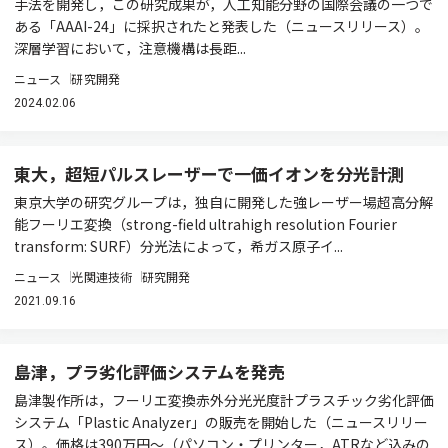
手法を開発し，この研究成果が，人工知能分野の国際会議の一つで
ある「AAAI-24」に採択されたと発表した（ニュースリリース）。
深層学習において，注意機構は長距...
ニュース
研究開発
2024.02.06
東大，超短パルスレーザーで一価イオンを分光計測
東京大学の研究グループは，独自に開発した強レーザー場超高分解
能フーリエ変換（strong-field ultrahigh resolution Fourier
transform: SURF）分光法によって，希ガス原子イ...
ニュース
光関連技術
研究開発
2021.09.16
島津，プラ劣化評価システムを発売
島津製作所は，フーリエ変換赤外分光光度計プラスチック劣化評価
システム「Plastic Analyzer」の販売を開始した（ニュースリリー
ス）。価格は390万円～（パソコン・プリンター，ATRなど込みの