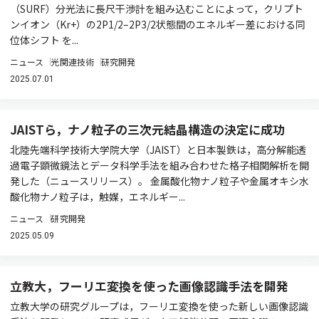
（SURF）分光法に長尺干渉計を組み込むことによって，クリプト
ンイオン（Kr+）の2P1/2–2P3/2状態間のエネルギー差における同
位体シフト を...
ニュース
光関連技術
研究開発
2025.07.01
JAISTら，ナノ粒子の三次元結晶構造の決定に成功
北陸先端科学技術大学院大学（JAIST）と日本製鉄は，高分解能透
過電子顕微鏡法とデータ科学手法を組み合わせた格子相関解析を開
発した（ニュースリリース）。 金属酸化物ナノ粒子や金属オキシ水
酸化物ナノ粒子は，触媒，エネルギー...
ニュース
研究開発
2025.05.09
立教大，フーリエ変換を使った画像認識手法を開発
立教大学の研究グループは，フーリエ変換を使った新しい画像認識