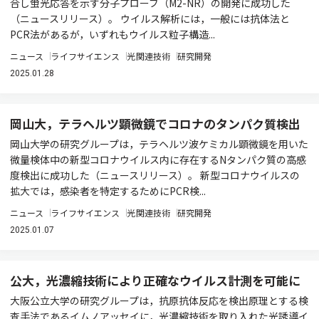
合し蛍光応答を示す分子プローブ（M2-NR）の開発に成功した
（ニュースリリース）。 ウイルス解析には，一般には抗体法と
PCR法があるが，いずれもウイルス粒子構造...
ニュース
ライフサイエンス
光関連技術
研究開発
2025.01.28
岡山大，テラヘルツ顕微鏡でコロナのタンパク質検出
岡山大学の研究グループは，テラヘルツ波ケミカル顕微鏡を用いた
微量検体中の新型コロナウイルス内に存在するNタンパク質の高感
度検出に成功した（ニュースリリース）。 新型コロナウイルスの
拡大では，感染者を特定するためにPCR検...
ニュース
ライフサイエンス
光関連技術
研究開発
2025.01.07
公大，光濃縮技術により正確なウイルス計測を可能に
大阪公立大学の研究グループは，抗原抗体反応を検出原理とする検
査手法であるイムノアッセイに，光濃縮技術を取り入れた光誘導イ