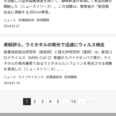
を搭載した空気殺菌装置を用いて，静岡鉄道の車両にて実証試験を
開始した（ニュースリリース）。 この試験は，環境省の「脱炭素
社会に貢献する265nm帯高...
ニュース
光関連技術
研究開発
2024.02.27
産総研ら，ウミホタルの発光で迅速にウィルス検出
産業技術総合研究所（産総研）と理化学研究所（理研）は，新型コ
ロナウイルス（SARS-CoV-2）表面のスパイクタンパク質が，ウミ
ホタルの発光基質であるウミホタルルシフェリンを発光させる現象
を発見した（ニュースリリース）。...
ニュース
ライフサイエンス
光関連技術
研究開発
2024.01.18
1
2
3
4
5
...
10
...