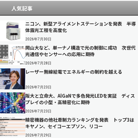
人気記事
ニコン、新型アライメントステーションを発表 半導
体露光工程を高度化
2026年7月30日
岡山大など、単一ナノ構造で光の制御に成功 次世代
光通信やセンサーへの応用に期待
2026年7月28日
レーザー無線給電でエネルギーの制約を越える
2026年7月23日
阪大と立命大、AlGaNで多色発光LEDを実証 ディス
プレイの小型・高精密化に期待
2026年7月23日
精密機器の他社牽制力ランキングを発表 トップ3は
キヤノン、セイコーエプソン、リコー
2026年7月29日