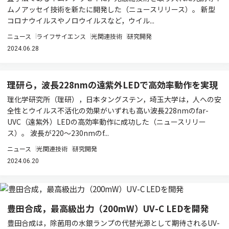
ムノアッセイ技術を新たに開発した（ニュースリリース）。 新型
コロナウイルスやノロウイルスなど，ウイル...
ニュース
ライフサイエンス
光関連技術
研究開発
2024.06.28
理研ら，波長228nmの遠紫外LEDで高効率動作を実現
理化学研究所（理研），日本タングステン，埼玉大学は，人への安
全性とウイルス不活化の効果がいずれも高い波長228nmのfar-
UVC（遠紫外）LEDの高効率動作に成功した（ニュースリリー
ス）。 波長が220～230nmのf...
ニュース
光関連技術
研究開発
2024.06.20
豊田合成，最高級出力（200mW）UV-C LEDを開発
豊田合成は，除菌用の水銀ランプの代替光源として期待されるUV-