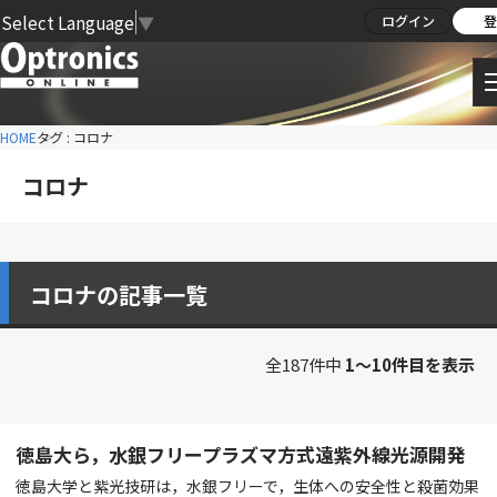
Select Language
▼
ログイン
登
HOME
タグ : コロナ
コロナ
コロナの記事一覧
全187件中
1〜10件目を表示
徳島大ら，水銀フリープラズマ方式遠紫外線光源開発
徳島大学と紫光技研は，水銀フリーで，生体への安全性と殺菌効果