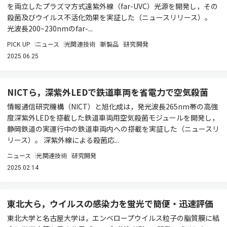
を両立したプラズマ方式遠紫外線（far-UVC）光源を開発し，その
殺菌及びウイルス不活化効果を実証した（ニュースリリース）。
光波長200~230nmのfar-...
PICK UP
ニュース
光関連技術
新製品
研究開発
2025.06.25
NICTら，深紫外LEDで鉄道車両を省電力で空気殺菌
情報通信研究機構（NICT）と旭化成は，発光波長265nm帯の高強
度深紫外LEDを搭載した鉄道車両用空気殺菌モジュールを開発し，
静岡鉄道の実運行中の鉄道車両内への搭載を実証した（ニュースリ
リース）。 深紫外線による殺菌応...
ニュース
光関連技術
研究開発
2025.02.14
東北大ら，ウイルスの感染力を蛍光で簡便・迅速評価
東北大学と名古屋大学は，エンベロープウイルス粒子の脂質膜に結