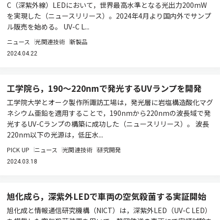
C（深紫外線）LEDにおいて，世界最高水準となる光出力200mW
を実現した（ニュースリリース）。2024年4月より国内外でサンプ
ル販売を始める。 UV-C L...
ニュース
光関連技術
新製品
2024.04.22
工学院ら，190～220nmで発光するUVランプを開発
工学院大学とオーク製作所諏訪工場は，発光層に岩塩構造酸化マグ
ネシウム亜鉛を適用することで，190nmから220nmの波長域で発
光するUV-Cランプの構築に成功した（ニュースリリース）。 波長
220nm以下の光源は，低圧水...
PICK UP
ニュース
光関連技術
研究開発
2024.03.18
旭化成ら，深紫外LEDで車両の空気殺菌する実証開始
旭化成と情報通信研究機構（NICT）は，深紫外LED（UV-C LED）