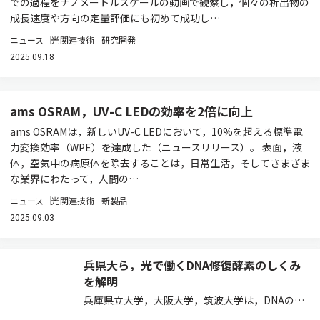
での過程をナノメートルスケールの動画で観察し，個々の析出物の
成長速度や方向の定量評価にも初めて成功し…
ニュース
光関連技術
研究開発
2025.09.18
ams OSRAM，UV-C LEDの効率を2倍に向上
ams OSRAMは，新しいUV-C LEDにおいて，10%を超える標準電
力変換効率（WPE）を達成した（ニュースリリース）。 表面，液
体，空気中の病原体を除去することは，日常生活，そしてさまざま
な業界にわたって，人間の…
ニュース
光関連技術
新製品
2025.09.03
兵県大ら，光で働くDNA修復酵素のしくみ
を解明
兵庫県立大学，大阪大学，筑波大学は，DNAの損
傷を光で修復する酵素の反応過程を詳しく解析