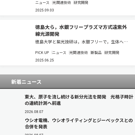
ニュース
光関連技術
研究開発
し，独自開発の分光計測技術を用いて，修復反応
の途中で一時的に現れるオキセタン中間体を世界
2025.09.03
で初めて実験的に捉え，その存在を裏付けるこ
と…
徳島大ら，水銀フリープラズマ方式遠紫外
線光源開発
徳島大学と紫光技研は，水銀フリーで，生体への
安全性と殺菌効果を両立したプラズマ方式遠紫外
PICK UP
ニュース
光関連技術
新製品
研究開発
線（far-UVC）光源を開発し，その殺菌及びウイ
ルス不活化効果を実証した（ニュースリリー
2025.06.25
ス）。 光波長200~230nmのfar-…
新着ニュース
東大、原子を流し続ける新分光法を開発 光格子時計
の連続計測へ前進
2026.08.07
ウシオ電機、ウシオライティングとジーベックスとの
合併を発表