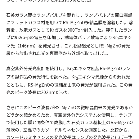
石英ガラス製のランプバルブを製作し，ランプバルブの開口端部
にフリットガラス材を用いてRS-MgZnO多結晶膜を溶着した。溶
着後，放電ガスとしてKrガスを300Torr封入した。製作したラン
プに9kVp-pの電圧を印加し，誘電体バリア放電によりKr
エキシ
2
マ光（146nm）を発光させ，これを励起光としRS-MgZnO発光
層から放出された光を裏面側から外部へ取り出した。
真空紫外分光光度計を使用し，Kr
エキシマ励起RS-MgZnOラン
2
プの試作品の発光特性を調べた。Kr
エキシマ光源からの漏れ光
2
とともに，RS-MgZnOの微結晶由来の発光が観測された。この発
光のピーク波長は202nmだった。
さらにこのピーク波長がRS-MgZnOの微結晶由来の発光であるか
どうかを確かめるため，真空紫外分光システムを使用し，ランプ
で使用した膜と同条件で成膜した石英ガラス基板上のRS-MgZnO
薄膜の，室温でのカソードルミネセンスを測定した。比較から，
カソードルミネセンスの発光波長はランプの発光波長とほぼ一致