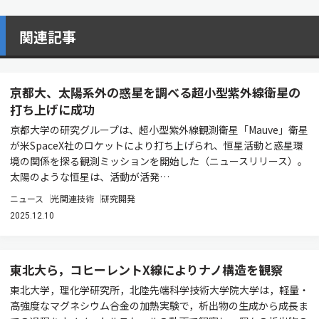
関連記事
京都大、太陽系外の惑星を調べる超小型紫外線衛星の
打ち上げに成功
京都大学の研究グループは、超小型紫外線観測衛星「Mauve」衛星
が米SpaceX社のロケットにより打ち上げられ、恒星活動と惑星環
境の関係を探る観測ミッションを開始した（ニュースリリース）。
太陽のような恒星は、活動が活発…
ニュース
光関連技術
研究開発
2025.12.10
東北大ら，コヒーレントX線によりナノ構造を観察
東北大学，理化学研究所，北陸先端科学技術大学院大学は，軽量・
高強度なマグネシウム合金の加熱実験で，析出物の生成から成長ま