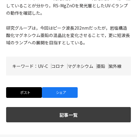
していることが分かり，RS-MgZnOを発光層としたUV-Cランプ
の動作を確認した。
研究グループは，今回はピーク波長202nmだったが，岩塩構造
酸化マグネシウム亜鉛の混晶比を変化させることで，更に短波長
域のランプへの展開を目指すとしている。
キーワード：
UV-C
コロナ
マグネシウム
亜鉛
紫外線
ポスト
シェア
記事一覧