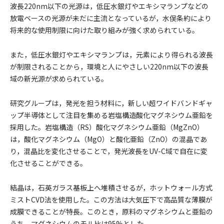
波長220nm以下の光源は，低圧水銀灯やエキシマランプなどの
放電ベースの光源が未だに主流となっているが，水俣条約により
将来的な使用制限に向けた取り組みが強く求められている。
また，低圧水銀灯やエキシマランプは，元素により得られる波長
が制限されることから，環境と人にやさしい220nm以下の波長
域の新光源が求められている。
研究グループは，発光を担う材料に，新しい超ワイドバンドギャ
ップ半導体として注目を集める岩塩構造酸化マグネシウム亜鉛を
採用した。岩塩構造（RS）酸化マグネシウム亜鉛（MgZnO）
は，酸化マグネシウム（MgO）と酸化亜鉛（ZnO）の混晶であ
り，混晶比を変化させることで，発光波長をUV-C域で自在に変
化させることができる。
結晶は，石英ガラス基板上へ堆積させるが，ホットウォール方式
ミストCVD法を使用した。この方法は大気圧下で高品質な薄膜が
成膜できることが特長。このとき，原料のマグネシウムと亜鉛の
うち，マグネシウムのモル比は95%とした。