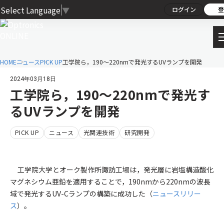
Select Language
▼
ログイン
登
HOME
ニュース
PICK UP
工学院ら，190～220nmで発光するUVランプを開発
2024年03月18日
工学院ら，190～220nmで発光す
るUVランプを開発
PICK UP
ニュース
光関連技術
研究開発
工学院大学とオーク製作所諏訪工場は，発光層に岩塩構造酸化
マグネシウム亜鉛を適用することで，190nmから220nmの波長
域で発光するUV-Cランプの構築に成功した（
ニュースリリー
ス
）。