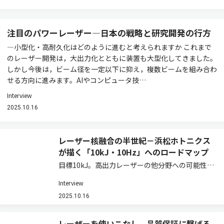
注目のパワーレーザー―日本の戦略と研究開発の行方
―小型化・高耐久化はどのように進むと考えられますか これまで
のレーザー開発は，大出力化とともに装置も大型化してきました。
しかし今後は，ビーム径を一定以下に抑え，複数ビームを組み合わ
せる方向に進みます。AIやコンピュータ技…
Interview
2025.10.16
レーザー核融合の半世紀－浜松ホトニクス
が描く「10kJ・10Hz」へのロードマップ
目標10kJ。高出力レーザーの他分野への可能性
－今後のロードマップは 短期では2028年までに
Interview
1kJ，長期では2040年までに10kJ（1ビーム）を
目標としています。実現には励起光源である高出
2025.10.16
力半導体レーザーのさらなる…
レーザーを使いこなし，品質保証に繋げる