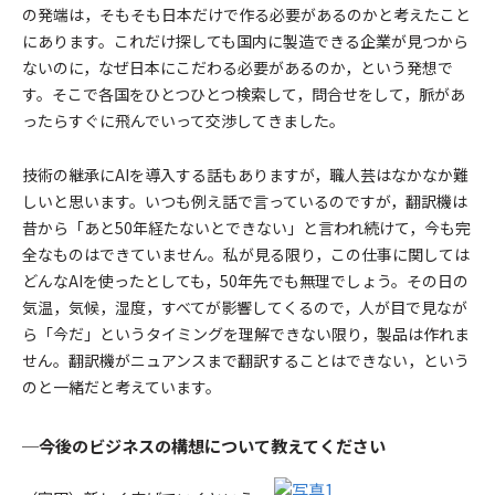
の発端は，そもそも日本だけで作る必要があるのかと考えたこと
にあります。これだけ探しても国内に製造できる企業が見つから
ないのに，なぜ日本にこだわる必要があるのか，という発想で
す。そこで各国をひとつひとつ検索して，問合せをして，脈があ
ったらすぐに飛んでいって交渉してきました。
技術の継承にAIを導入する話もありますが，職人芸はなかなか難
しいと思います。いつも例え話で言っているのですが，翻訳機は
昔から「あと50年経たないとできない」と言われ続けて，今も完
全なものはできていません。私が見る限り，この仕事に関しては
どんなAIを使ったとしても，50年先でも無理でしょう。その日の
気温，気候，湿度，すべてが影響してくるので，人が目で見なが
ら「今だ」というタイミングを理解できない限り，製品は作れま
せん。翻訳機がニュアンスまで翻訳することはできない，という
のと一緒だと考えています。
─今後のビジネスの構想について教えてください