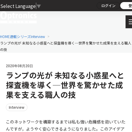
Select Language
▼
ログイン
登
HOME
連載シリーズ
Interview
ランプの光が 未知なる小惑星へと探査機を導く─世界を驚かせた成果を支える職人
の技
2020年08月20日
ランプの光が 未知なる小惑星へと
探査機を導く─世界を驚かせた成
果を支える職人の技
Interview
このネットワークを構築するまでは私も強い危機感を抱いていた
んですが，ようやく安心できるようになりました。このアイデア