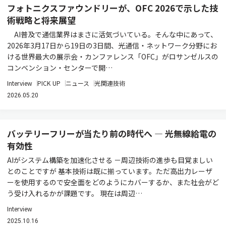
フォトニクスファウンドリーが、OFC 2026で示した技
術戦略と将来展望
AI普及で通信業界はまさに活気づいている。そんな中にあって、
2026年3月17日から19日の3日間、光通信・ネットワーク分野にお
ける世界最大の展示会・カンファレンス「OFC」がロサンゼルスの
コンベンション・センターで開…
Interview
PICK UP
ニュース
光関連技術
2026.05.20
バッテリーフリーが当たり前の時代へ ― 光無線給電の
有効性
AIがシステム構築を加速化させる －周辺技術の進歩も目覚ましい
とのことですが 基本技術は既に揃っています。ただ高出力レーザ
ーを使用するので安全面をどのようにカバーするか、また社会がど
う受け入れるかが課題です。 現在は周辺…
Interview
2025.10.16