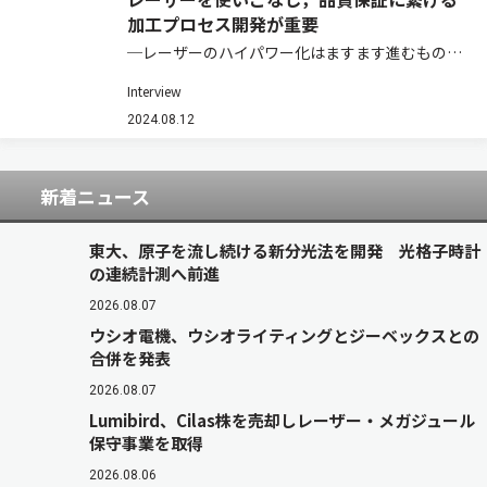
加工プロセス開発が重要
─レーザーのハイパワー化はますます進むものと
思われます レーザー出力とビームプロファイル，
Interview
それを適材適所でどう使うかが大事です。レーザ
ーのハイパワー化を達成しました！だけでは普及
2024.08.12
していかないと思います。やはりレーザーメー…
新着ニュース
東大、原子を流し続ける新分光法を開発 光格子時計
の連続計測へ前進
2026.08.07
ウシオ電機、ウシオライティングとジーベックスとの
合併を発表
2026.08.07
Lumibird、Cilas株を売却しレーザー・メガジュール
保守事業を取得
2026.08.06