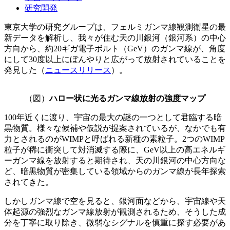
研究開発
東京大学の研究グループは、フェルミガンマ線観測衛星の最
新データを解析し、我々が住む天の川銀河（銀河系）の中心
方向から、約20ギガ電子ボルト（GeV）のガンマ線が、角度
にして30度以上にぼんやりと広がって放射されていることを
発見した（
ニュースリリース
）。
（図）
ハロー状に光るガンマ線放射の強度マップ
100年近くに渡り、宇宙の最大の謎の一つとして君臨する暗
黒物質。様々な候補や仮説が提案されているが、なかでも有
力とされるのがWIMPと呼ばれる新種の素粒子。2つのWIMP
粒子が稀に衝突して対消滅する際に、GeV以上の高エネルギ
ーガンマ線を放射すると期待され、天の川銀河の中心方向な
ど、暗黒物質が密集している領域からのガンマ線が長年探索
されてきた。
しかしガンマ線で空を見ると、銀河面などから、宇宙線や天
体起源の強烈なガンマ線放射が観測されるため、そうした成
分を丁寧に取り除き、微弱なシグナルを慎重に探す必要があ