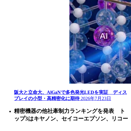
阪大と立命大、AlGaNで多色発光LEDを実証 ディス
プレイの小型・高精密化に期待
2026年7月23日
精密機器の他社牽制力ランキングを発表 ト
ップ3はキヤノン、セイコーエプソン、リコー