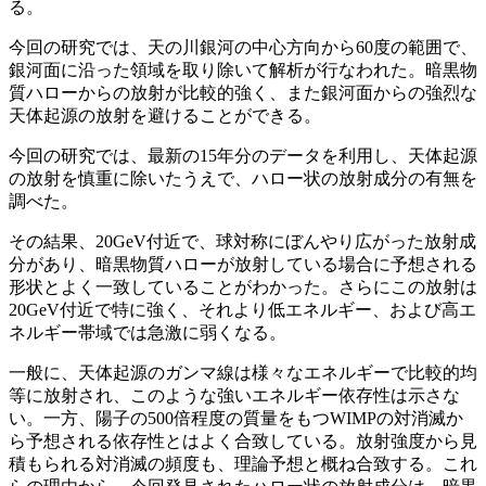
る。
今回の研究では、天の川銀河の中心方向から60度の範囲で、
銀河面に沿った領域を取り除いて解析が行なわれた。暗黒物
質ハローからの放射が比較的強く、また銀河面からの強烈な
天体起源の放射を避けることができる。
今回の研究では、最新の15年分のデータを利用し、天体起源
の放射を慎重に除いたうえで、ハロー状の放射成分の有無を
調べた。
その結果、20GeV付近で、球対称にぼんやり広がった放射成
分があり、暗黒物質ハローが放射している場合に予想される
形状とよく一致していることがわかった。さらにこの放射は
20GeV付近で特に強く、それより低エネルギー、および高エ
ネルギー帯域では急激に弱くなる。
一般に、天体起源のガンマ線は様々なエネルギーで比較的均
等に放射され、このような強いエネルギー依存性は示さな
い。一方、陽子の500倍程度の質量をもつWIMPの対消滅か
ら予想される依存性とはよく合致している。放射強度から見
積もられる対消滅の頻度も、理論予想と概ね合致する。これ