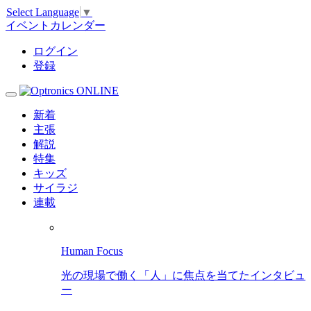
Select Language
▼
イベントカレンダー
ログイン
登録
新着
主張
解説
特集
キッズ
サイラジ
連載
Human Focus
光の現場で働く「人」に焦点を当てたインタビュ
ー