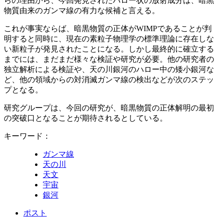
らの理由から、今回発見されたハロー状の放射成分は、暗黒
物質由来のガンマ線の有力な候補と言える。
これが事実ならば、暗黒物質の正体がWIMPであることが判
明すると同時に、現在の素粒子物理学の標準理論に存在しな
い新粒子が発見されたことになる。しかし最終的に確立する
までには、まだまだ様々な検証や研究が必要。他の研究者の
独立解析による検証や、天の川銀河のハロー中の矮小銀河な
ど、他の領域からの対消滅ガンマ線の検出などが次のステッ
プとなる。
研究グループは、今回の研究が、暗黒物質の正体解明の最初
の突破口となることが期待されるとしている。
キーワード：
ガンマ線
天の川
天文
宇宙
銀河
ポスト