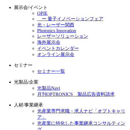
展示会/イベント
OPIE
ー 量子イノベーションフェア
光・レーザー関西
Photonics Innovation
レーザーソリューション
海外展示会
イベントカレンダー
オンライン展示会
セミナー
セミナー一覧
光製品/企業
光製品Navi
月刊OPTRONICS 製品広告資料請求
人材/事業継承
光産業専門求職・求人ナビ「オプトキャリ
ア」
光産業に特化した事業継承コンサルティン
グ