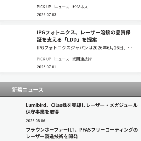
ラス向け次世代RGB光源モジュールおよび光学エ
PICK UP
ニュース
ビジネス
ンジンの共同開発において、強固なパートナーシ
ップを構築した。今回の事業協力契約は、単なる
2026.07.03
共同開発に留まらず、QDレーザが保有す…
IPGフォトニクス、レーザー溶接の品質保
証を支える「LDD」を提案
IPGフォトニクスジャパンは2026年6月26日、愛
知県安城市にある中部テクニカルセンターにおい
PICK UP
ニュース
光関連技術
てプライベートショー『Fiber Laser Days』を開
催した。会場では、同社のファイバーレーザーを
2026.07.01
用いた加工デモに加え…
新着ニュース
Lumibird、Cilas株を売却しレーザー・メガジュール
保守事業を取得
2026.08.06
フラウンホーファーILT、PFASフリーコーティングの
レーザー製造技術を開発