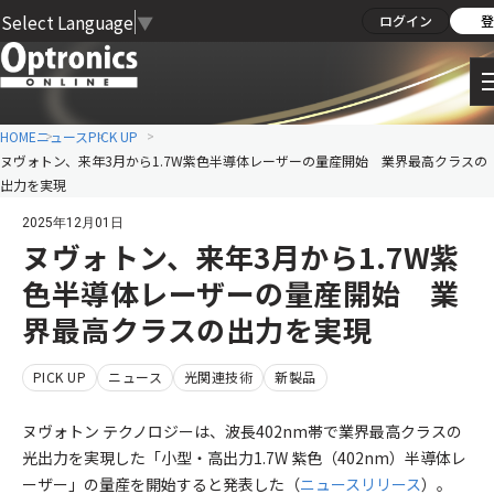
Select Language
▼
ログイン
登
HOME
ニュース
PICK UP
ヌヴォトン、来年3月から1.7W紫色半導体レーザーの量産開始 業界最高クラスの
出力を実現
2025年12月01日
ヌヴォトン、来年3月から1.7W紫
色半導体レーザーの量産開始 業
界最高クラスの出力を実現
PICK UP
ニュース
光関連技術
新製品
ヌヴォトン テクノロジーは、波長402nm帯で業界最高クラスの
光出力を実現した「小型・高出力1.7W 紫色（402nm）半導体レ
ーザー」の量産を開始すると発表した（
ニュースリリース
）。