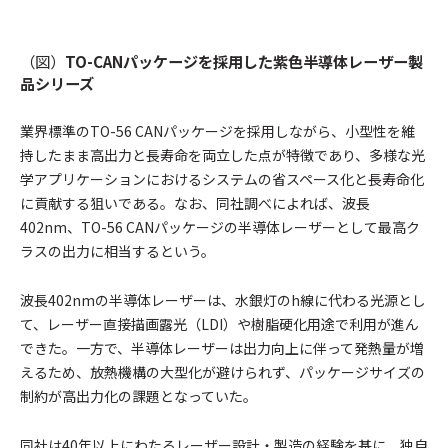
（図）
TO-CANパッケージを採用した紫色半導体レーザー製
品シリーズ
業界標準のTO-56 CANパッケージを採用しながら、小型性を維
持したまま高出力と長寿命を両立した点が特徴であり、多様な光
学アプリケーションにおけるシステムの省スペース化と長寿命化
に貢献する狙いである。なお、同社調べによれば、波長
402nm、TO-56 CANパッケージの半導体レーザーとして最高ク
ラスの出力に相当するという。
波長402nmの半導体レーザーは、水銀灯のh線に代わる光源とし
て、レーザー直接描画露光（LDI）や樹脂硬化用途で利用が進ん
できた。一方で、半導体レーザーは出力向上に伴って発熱量が増
えるため、放熱機構の大型化が避けられず、パッケージサイズの
制約が高出力化の課題となっていた。
同社は40年以上にわたるレーザー設計・製造の経験を基に、独自