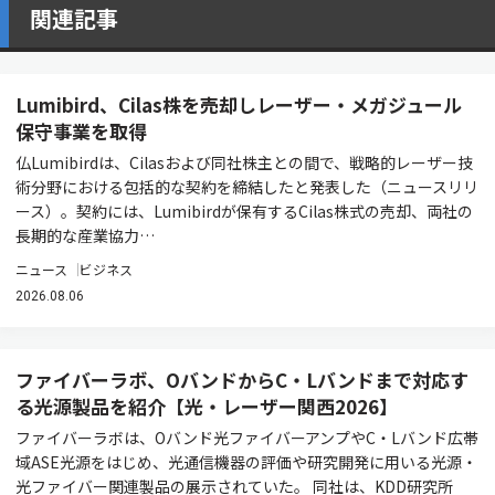
関連記事
Lumibird、Cilas株を売却しレーザー・メガジュール
保守事業を取得
仏Lumibirdは、Cilasおよび同社株主との間で、戦略的レーザー技
術分野における包括的な契約を締結したと発表した（ニュースリリ
ース）。契約には、Lumibirdが保有するCilas株式の売却、両社の
長期的な産業協力…
ニュース
ビジネス
2026.08.06
ファイバーラボ、OバンドからC・Lバンドまで対応す
る光源製品を紹介【光・レーザー関西2026】
ファイバーラボは、Oバンド光ファイバーアンプやC・Lバンド広帯
域ASE光源をはじめ、光通信機器の評価や研究開発に用いる光源・
光ファイバー関連製品の展示されていた。 同社は、KDD研究所