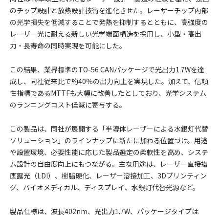
のチップ設計と放熱設計技術を進化させた。レーザーチップ内部
の光学損失を低減することで発熱を抑制するとともに、高強度の
レーザー光に耐える新しい光学端面構造を採用し、小型・高出
力・長寿命の同時実現を可能にした。
この結果、業界標準のTO-56 CANパッケージで光出力1.7Wを達
成し、同社従来比で約40％の出力向上を実現した。加えて、信頼
性指標であるMTTFも大幅に改善したとしており、光学システム
のランニングコスト低減に寄与する。
この製品は、同社が展開する「半導体レーザーによる水銀灯代替
ソリューション」のラインナップに新たに加わる位置づけ。用途
や設置環境、必要性能に応じた製品選定の柔軟性を高め、システ
ム設計の自由度向上にもつながる。主な用途は、レーザー直接描
画露光（LDI）、樹脂硬化、レーザー溶接加工、3Dプリンティン
グ、バイオメディカル、ディスプレイ、水銀灯代替光源など。
製品仕様は、波長402nm、光出力1.7W、パッケージタイプは