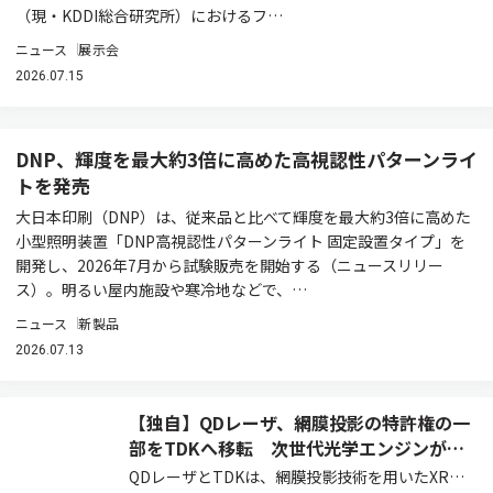
（現・KDDI総合研究所）におけるフ…
ニュース
展示会
2026.07.15
DNP、輝度を最大約3倍に高めた高視認性パターンライ
トを発売
大日本印刷（DNP）は、従来品と比べて輝度を最大約3倍に高めた
小型照明装置「DNP高視認性パターンライト 固定設置タイプ」を
開発し、2026年7月から試験販売を開始する（ニュースリリー
ス）。明るい屋内施設や寒冷地などで、…
ニュース
新製品
2026.07.13
【独自】QDレーザ、網膜投影の特許権の一
部をTDKへ移転 次世代光学エンジンがXR
市場のデファクトスタンダードを狙う
QDレーザとTDKは、網膜投影技術を用いたXRグ