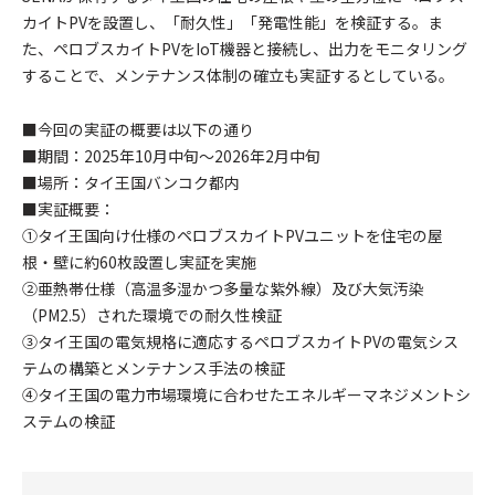
カイトPVを設置し、「耐久性」「発電性能」を検証する。ま
た、ペロブスカイトPVをIoT機器と接続し、出力をモニタリング
することで、メンテナンス体制の確立も実証するとしている。
■今回の実証の概要は以下の通り
■期間：2025年10月中旬～2026年2月中旬
■場所：タイ王国バンコク都内
■実証概要：
①タイ王国向け仕様のペロブスカイトPVユニットを住宅の屋
根・壁に約60枚設置し実証を実施
②亜熱帯仕様（高温多湿かつ多量な紫外線）及び大気汚染
（PM2.5）された環境での耐久性検証
③タイ王国の電気規格に適応するペロブスカイトPVの電気シス
テムの構築とメンテナンス手法の検証
④タイ王国の電力市場環境に合わせたエネルギーマネジメントシ
ステムの検証