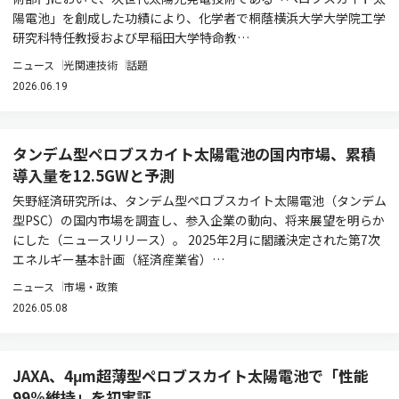
陽電池」を創成した功績により、化学者で桐蔭横浜大学大学院工学
研究科特任教授および早稲田大学特命教…
ニュース
光関連技術
話題
2026.06.19
タンデム型ペロブスカイト太陽電池の国内市場、累積
導入量を12.5GWと予測
矢野経済研究所は、タンデム型ペロブスカイト太陽電池（タンデム
型PSC）の国内市場を調査し、参入企業の動向、将来展望を明らか
にした（ニュースリリース）。 2025年2月に閣議決定された第7次
エネルギー基本計画（経済産業省）…
ニュース
市場・政策
2026.05.08
JAXA、4μm超薄型ペロブスカイト太陽電池で「性能
99%維持」を初実証