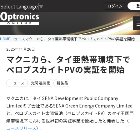
Select Language
▼
ログイン
登
HOME
ニュース
マクニカら、タイ亜熱帯環境下でペロブスカイトPVの実証を開始
2025年11月26日
マクニカら、タイ亜熱帯環境下で
ペロブスカイトPVの実証を開始
ニュース
光関連技術
新製品
マクニカは、タイ SENA Development Public Company
Limitedの子会社であるSENA Green Energy Company Limited
と、ペロブスカイト太陽電池（ペロブスカイトPV）のタイ王国亜
熱帯環境下における世界初の実証事業を開始したと発表した（
ニ
ュースリリース
）。