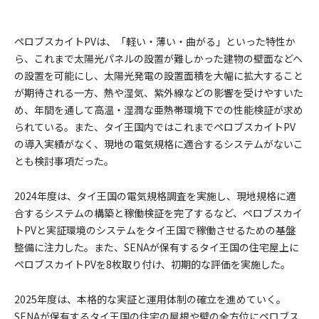
ペロブスカイトPVは、「軽い・薄い・曲がる」といった特性か
ら、これまで太陽光パネルの設置が難しかった建物の壁面などへ
の設置を可能にし、太陽光発電の設置面積を大幅に拡大すること
が期待される一方、熱や湿気、紫外線などの影響を受けやすいた
め、年間を通して高温・湿潤な亜熱帯環境下での性能検証が求め
られている。また、タイ王国内ではこれまでペロブスカイトPV
の導入実績がなく、現地の電気規格に適合するシステムがないこ
とも検討事項だった。
2024年度は、タイ王国の電気規格調査を実施し、現地規格に適
合するシステムの構築と稼働検証を完了するなど、ペロブスカイ
トPVと実証環境のシステムをタイ王国で稼働させるための基盤
整備に注力した。また、SENAが保有するタイ王国の住宅屋上に
ペロブスカイトPVを8枚取り付け、初期的な評価を実施した。
2025年度は、本格的な実証と運用体制の確立を進めていく。
SENAが保有するタイ王国の住宅の屋根や壁の全方位にペロブス