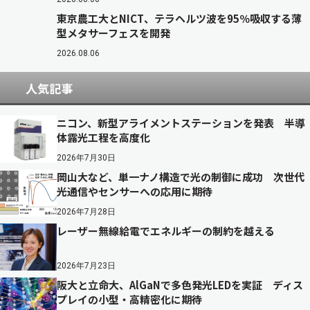
東京農工大とNICT、テラヘルツ波を95％吸収する薄
型メタサーフェスを開発
2026.08.06
人気記事
ニコン、新型アライメントステーションを発表 半導
体露光工程を高度化
2026年7月30日
岡山大など、単一ナノ構造で光の制御に成功 次世代
光通信やセンサーへの応用に期待
2026年7月28日
レーザー無線給電でエネルギーの制約を越える
2026年7月23日
阪大と立命大、AlGaNで多色発光LEDを実証 ディス
プレイの小型・高精密化に期待