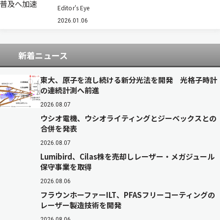
長寿命のペロブスカイト太陽電池の開発に成功し
Editor's Eye
た。従来のペロブスカイト太陽電池は高効率で軽
量・低コストといった利点がある一方、水分に弱
2026.01.06
く耐久性が不足するという課題があった。 今回…
新着ニュース
東大、原子を流し続ける新分光法を開発 光格子時計
の連続計測へ前進
2026.08.07
ウシオ電機、ウシオライティングとジーベックスとの
合併を発表
2026.08.07
Lumibird、Cilas株を売却しレーザー・メガジュール
保守事業を取得
2026.08.06
フラウンホーファーILT、PFASフリーコーティングの
レーザー製造技術を開発
2026.08.06