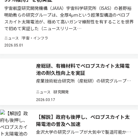
宇宙航空研究開発機構（JAXA）宇宙科学研究所（ISAS）の甚野裕
明助教らの研究グループは、全厚4μmという超薄型構造のペロブ
スカイト太陽電池が、極めて高いガンマ線耐性を有することを世界
で初めて実証した（ニュースリリース…
ニュース
宇宙・インフラ
2026.05.01
産総研、有機材料でペロブスカイト太陽電
池の耐久性向上を実証
産業技術総合研究所（産総研）の研究グループ
は、一般販売されている有機材料を用い、ペロブ
ニュース
研究開発
スカイト太陽電池の耐熱性と屋外耐久性向上を実
証した（ニュースリリース）。 ペロブスカイト太
2026.03.17
陽電池の実用化においては、耐熱性の向上が課
題…
【解説】政府も後押し、ペロブスカイト太
陽電池の普及へ加速
金沢大学の研究グループが大気中で製造可能かつ