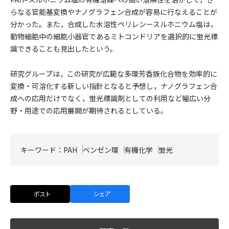
らなる官能基変換やナノグラフェン合成が容易に行なえることが
分かった。また，合成した水溶性ペリレンースルホニウム塩は，
動物細胞中の細胞小器官であるミトコンドリアを選択的に蛍光標
識できることも見出したという。
研究グループは，この研究が広範な多環芳香族化合物を効率的に
変換・可溶化する新しい指針となると予想し，ナノグラフェン合
成への応用だけでなく，蛍光標識剤としての利用など幅広い分
野・用途での応用展開が期待されるとしている。
キーワード：
PAH
ベンゼン環
有機化学
蛍光
ポスト
シェア