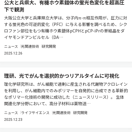
公大と兵県大、有機ホウ素錯体の蛍光色変化を超高圧
下で観測
大阪公立大学と兵庫県立大学は、分子内π-π相互作用が、圧力に対
する蛍光色の可逆的変化（PFC）に与える影響を調べるため、シク
ロファン部位をもつ有機ホウ素錯体pCPHとpCP-iPrの単結晶をダ
イヤモンドアンビルセル（DA…
ニュース
光関連技術
研究開発
2025.12.26
理研、光でがんを選択的かつリアルタイムに可視化
理化学研究所は、がん細胞で過剰に産生される代謝物アクロレイン
を利用し、がん細胞内でのみポリマーを自発的に合成できる革新的
なポリマー化技術の開発に成功した（ニュースリリース）。 生体
関連化学分野において、高分子材料は薬物送…
ニュース
ライフサイエンス
光関連技術
研究開発
2025.12.23