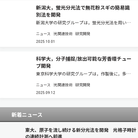
新潟大，蛍光分光法で無花粉スギの簡易識
別法を開発
新潟大学の研究グループは，蛍光分光法を用いた
無花粉スギの簡易識別技術を開発した（ニュース
ニュース
光関連技術
研究開発
リリース）。 無花粉スギの花粉を飛ばさない性質
は，雄性不稔遺伝子と呼ばれる1つの潜性遺伝子
2025.10.01
で決まる。そのため，両親から雄性不稔遺伝子…
科学大，分子捕捉/放出可能な芳香環チュー
ブ開発
東京科学大学の研究グループは，作製後に，多段
階かつ複数箇所で化学修飾できる芳香環チューブ
ニュース
光関連技術
研究開発
の開発とその空間機能の開拓に成功した（ニュー
スリリース）。 リングやチューブなどの環状構造
2025.09.12
を持つ分子は，空間内部を分子の捕捉・識別・…
新着ニュース
東大、原子を流し続ける新分光法を開発 光格子時計
の連続計測へ前進