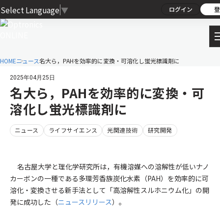
Select Language
▼
ログイン
登
HOME
ニュース
名大ら，PAHを効率的に変換・可溶化し蛍光標識剤に
2025年04月25日
名大ら，PAHを効率的に変換・可
溶化し蛍光標識剤に
ニュース
ライフサイエンス
光関連技術
研究開発
名古屋大学と理化学研究所は，有機溶媒への溶解性が低いナノ
カーボンの一種である多環芳香族炭化水素（PAH）を効率的に可
溶化・変換させる新手法として「高溶解性スルホニウム化」の開
発に成功した（
ニュースリリース
）。