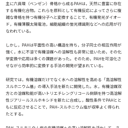
主に六員環（ベンゼン）骨格から成るPAHは，天然に豊富に存在
する有機化合物。これらを原料として有機反応によってさらに複
雑な骨格を持つ有機分子へと変換することで，有機発光ダイオー
ド，有機薄膜太陽電池，細胞組織の蛍光標識剤などへの応用が行
なわれている。
しかし，PAHは平面性の高い構造を持ち，分子同士の相互作用が
強く，水に不溶で有機溶媒への溶解性も非常に低いため，その化
学変換や応用は多くの課題があった。そのため，PAHを可溶化さ
せながら効率的に変換する手法の開発が望まれている。
研究では，有機溶媒だけでなく水への溶解性を高める「高溶解性
スルホニウム基」の導入手法を新たに開発した。水，有機溶媒双
方との溶媒和能が高いトリエチレングリコール側鎖を持つ高溶解
性ジアリールスルホキシドを新たに合成し，酸性条件でPAHとと
もに反応させることで，PAH–スルホニウム塩が収率よく得られ
たとする。
PAH–スルホニウム塩の有機溶媒への高い溶解性を活かして，さ