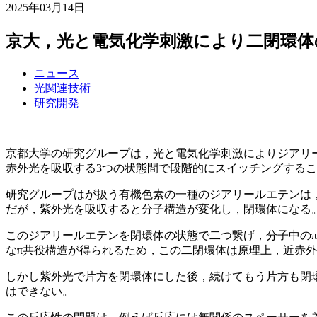
2025年03月14日
京大，光と電気化学刺激により二閉環体
ニュース
光関連技術
研究開発
京都大学の研究グループは，光と電気化学刺激によりジアリ
赤外光を吸収する3つの状態間で段階的にスイッチングする
研究グループはが扱う有機色素の一種のジアリールエテンは
だが，紫外光を吸収すると分子構造が変化し，閉環体になる
このジアリールエテンを閉環体の状態で二つ繋げ，分子中の
なπ共役構造が得られるため，この二閉環体は原理上，近赤
しかし紫外光で片方を閉環体にした後，続けてもう片方も閉
はできない。