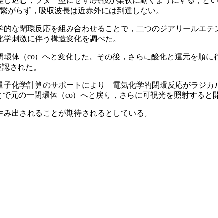
差し込む，ラダー型にせずπ共役が柔軟に動くようにする，とい
は繋がらず，吸収波長は近赤外には到達しない。
学的な閉環反応を組み合わせることで，二つのジアリールエテ
化学刺激に伴う構造変化を調べた。
閉環体（co）へと変化した。その後，さらに酸化と還元を順に
確認された。
量子化学計算のサポートにより，電気化学的閉環反応がラジカ
とで元の一閉環体（co）へと戻り，さらに可視光を照射すると
生み出されることが期待されるとしている。