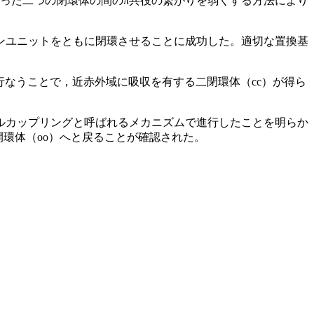
った二つの閉環体の間のπ共役の繋がりを弱くする方法により
ンユニットをともに閉環させることに成功した。適切な置換基
行なうことで，近赤外域に吸収を有する二閉環体（cc）が得ら
ルカップリングと呼ばれるメカニズムで進行したことを明らか
開環体（oo）へと戻ることが確認された。