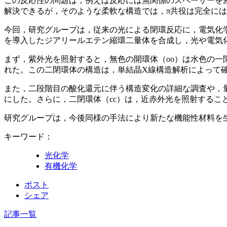
この反応性の問題は，例えば反応には無関係のスペーサーを
解決できるが，そのような柔軟な構造では，π共役は完全に
今回，研究グループは，従来の光による閉環反応に，電気化
を導入したジアリールエテン縮環二量体を合成し，光や電気
まず，紫外光を照射すると，無色の開環体（oo）は水色の一
れた。この二閉環体の構造は，単結晶X線構造解析によって
また，二段階目の酸化還元に伴う構造変化の詳細な調査や，
にした。さらに，二閉環体（cc）は，近赤外光を照射するこ
研究グループは，今後同様の手法により新たな機能性材料を
キーワード：
光化学
有機化学
ポスト
シェア
記事一覧