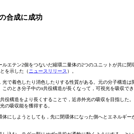
の合成に成功
ールエテン2個をつないだ縮環二量体の2つのユニットが共に閉
ことを示した（
ニュースリリース
）。
，光で着色したり消色したりする性質がある。元の分子構造は
。このとき分子中のπ共役構造が長くなって，可視光を吸収で
π共役構造をより長くすることで，近赤外光の吸収を目指した
外光の吸収能を獲得する。
環体にしようとしても，先に閉環体になった側へとエネルギー