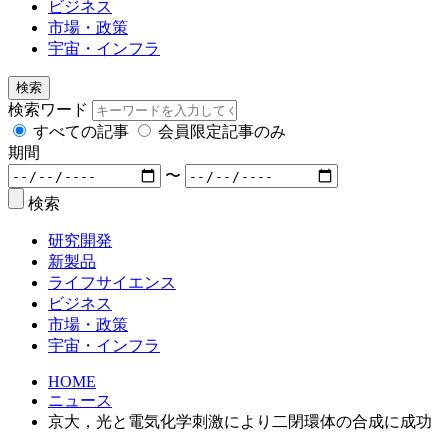
ビジネス
市場・政策
宇宙・インフラ
検索
検索ワード
すべての記事
会員限定記事のみ
期間
〜
検索
研究開発
新製品
ライフサイエンス
ビジネス
市場・政策
宇宙・インフラ
HOME
ニュース
京大，光と電気化学刺激により二閉環体の合成に成功