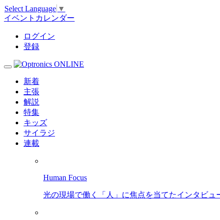
Select Language
▼
イベントカレンダー
ログイン
登録
新着
主張
解説
特集
キッズ
サイラジ
連載
Human Focus
光の現場で働く「人」に焦点を当てたインタビュ