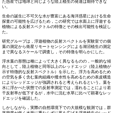
た惑星では地球と同じような陸上植生の発達は期待できな
い。
生命の誕生に不可欠な水が豊富にある海洋惑星における生命
探査の可能性を広げるため，この研究では水面上に浮遊する
植物による反射スペクトルの特徴とその検出可能性を検証し
た。
研究グループは，浮遊植物の反射スペクトルを実験室での個
葉の測定から衛星リモートセンシングによる湖沼植生の測定
まで異なるスケールで調査し，その特徴を明らかにした。
浮水葉の形態は種によって大きく異なるものの，一般的な傾
向として，陸上植物と同等以上のレッドエッジ（陸上植物が
示す特徴的な反射スペクトル）を示した。浮力を高めるため
の空気を多く含む葉肉組織や撥水性を高めるための表皮構造
によりレッドエッジが強調されると考えられるという。葉を
水に浮かべた状態での反射率測定では，濡れることにより若
干反射率が低下するが，水中に沈む水草に比べて顕著なレッ
ドエッジを確認した。
しかしながら，実際の自然環境下での大規模な観測では，群
落密度が低く水面に重ならずに葉を広げる浮遊植生のレッド