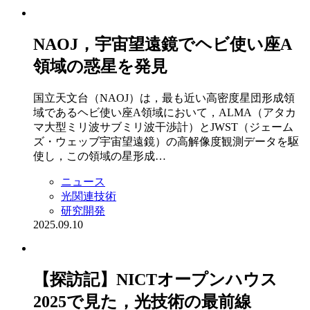
NAOJ，宇宙望遠鏡でヘビ使い座A
領域の惑星を発見
国立天文台（NAOJ）は，最も近い高密度星団形成領
域であるヘビ使い座A領域において，ALMA（アタカ
マ大型ミリ波サブミリ波干渉計）とJWST（ジェーム
ズ・ウェッブ宇宙望遠鏡）の高解像度観測データを駆
使し，この領域の星形成…
ニュース
光関連技術
研究開発
2025.09.10
【探訪記】NICTオープンハウス
2025で見た，光技術の最前線