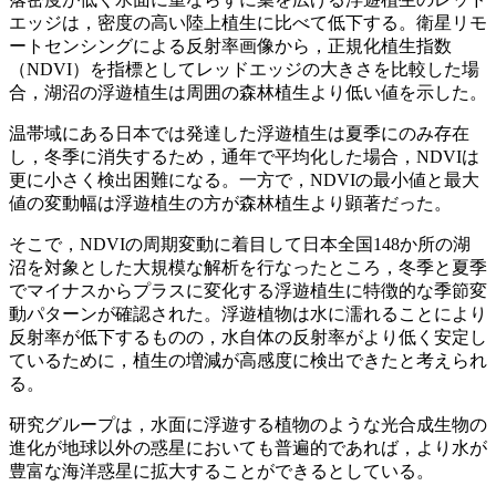
エッジは，密度の高い陸上植生に比べて低下する。衛星リモ
ートセンシングによる反射率画像から，正規化植生指数
（NDVI）を指標としてレッドエッジの大きさを比較した場
合，湖沼の浮遊植生は周囲の森林植生より低い値を示した。
温帯域にある日本では発達した浮遊植生は夏季にのみ存在
し，冬季に消失するため，通年で平均化した場合，NDVIは
更に小さく検出困難になる。一方で，NDVIの最小値と最大
値の変動幅は浮遊植生の方が森林植生より顕著だった。
そこで，NDVIの周期変動に着目して日本全国148か所の湖
沼を対象とした大規模な解析を行なったところ，冬季と夏季
でマイナスからプラスに変化する浮遊植生に特徴的な季節変
動パターンが確認された。浮遊植物は水に濡れることにより
反射率が低下するものの，水自体の反射率がより低く安定し
ているために，植生の増減が高感度に検出できたと考えられ
る。
研究グループは，水面に浮遊する植物のような光合成生物の
進化が地球以外の惑星においても普遍的であれば，より水が
豊富な海洋惑星に拡大することができるとしている。