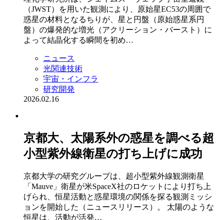
（JWST）を用いた観測により、原始星EC53の周囲で
惑星の材料となるちりが、星と円盤（原始惑星系円
盤）の爆発的な増光（アクリーション・バースト）に
よって結晶化する瞬間を初め…
ニュース
光関連技術
宇宙・インフラ
研究開発
2026.02.16
京都大、太陽系外の惑星を調べる超
小型紫外線衛星の打ち上げに成功
京都大学の研究グループは、超小型紫外線観測衛星
「Mauve」衛星が米SpaceX社のロケットにより打ち上
げられ、恒星活動と惑星環境の関係を探る観測ミッシ
ョンを開始した（ニュースリリース）。 太陽のような
恒星は、活動が活発…