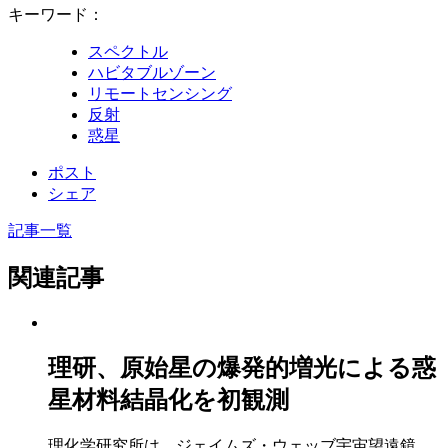
キーワード：
スペクトル
ハビタブルゾーン
リモートセンシング
反射
惑星
ポスト
シェア
記事一覧
関連記事
理研、原始星の爆発的増光による惑
星材料結晶化を初観測
理化学研究所は、ジェイムズ・ウェッブ宇宙望遠鏡