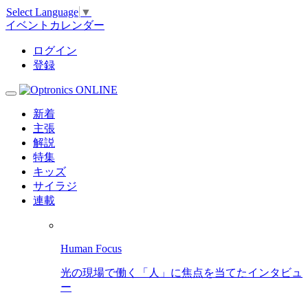
Select Language
▼
イベントカレンダー
ログイン
登録
新着
主張
解説
特集
キッズ
サイラジ
連載
Human Focus
光の現場で働く「人」に焦点を当てたインタビュ
ー