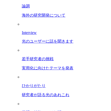
論調
海外の研究開発について
Interview
光のユーザーに話を聞きます
若手研究者の挑戦
実用化に向けたテーマを発表
ひかりがたり
研究者が語る光のあれこれ