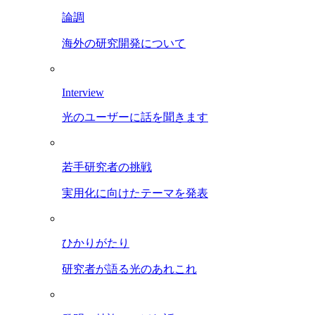
論調
海外の研究開発について
Interview
光のユーザーに話を聞きます
若手研究者の挑戦
実用化に向けたテーマを発表
ひかりがたり
研究者が語る光のあれこれ