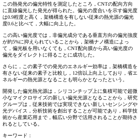
この熱発光の偏光特性を測定したところ，CNTの配向方向
に直線偏光した発光が得られた。偏光の度合いを示す偏光度
は0.9程度と高く，架橋構造を有しない従来の熱光源の偏光
度0.6と比べて，大幅に向上した。
この高い偏光度では，非偏光成分である垂直方向の偏光強度
が約5%に抑えられていることから，架橋ナノ構造によっ
て，偏光板を用いなくても，CNT配向膜から高い偏光度の
偏光をダイレクトに得ることに成功した。
さらに，この素子での発光のエネルギー効率は，架橋構造を
有さない従来の素子と比較し，12倍以上向上しており，省エ
ネルギーの熱光源となることも明らかとなったという。
開発した偏光熱光源は，シリコンチップ上に集積可能で超微
小なマイクロサイズの新しい偏光光源となることから，研究
グループは，従来技術では実現できない新しいセンシングや
光デバイス，分析技術を創出することが可能であり，科学技
術から産業応用まで，幅広い分野で活用されることが期待さ
れるとしている。
キーワード：