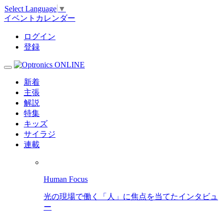
Select Language
▼
イベントカレンダー
ログイン
登録
新着
主張
解説
特集
キッズ
サイラジ
連載
Human Focus
光の現場で働く「人」に焦点を当てたインタビュ
ー