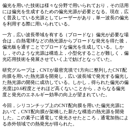
偏光を用いた技術は様々な分野で用いられており，その活用
には偏光を生成するための偏光光源が必要となる。現在，広
く普及している光源としてレーザーがあり，単一波長の偏光
を利用する際に用いられている。
一方，広い波長帯域を有する（ブロードな）偏光が必要な場
合は，白熱電球などの熱光源からブロードな発光を得た後，
偏光板を通すことでブロードな偏光を生成している。しか
し，そのような光源は構造上，小型化することが難しく，偏
光応用技術を発展させていく上で妨げとなっていた。
研究グループは，CNTが最密充填で1方向に整列したCNT配
向膜を用いた熱光源を開発し，広い波長域で発光する偏光し
た熱光源の開発に成功している。しかし，得られた偏光の偏
光度は0.6程度とそれほど高くないことから，さらなる偏光
度と発光のエネルギー効率の向上が望まれていた。
今回，シリコンチップ上のCNT配向膜を用いた偏光光源に
おいて，CNT配向膜が架橋した新たな構造の熱光源を開発
した。この素子に通電して発光させたところ，通電加熱によ
る赤外領域での熱発光が得られた。