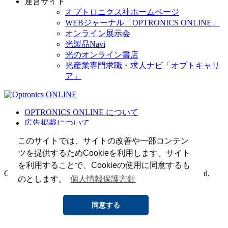
運営サイト
オプトロニクス社ホームページ
WEBジャーナル「OPTRONICS ONLINE」
オンライン展示会
光製品Navi
光のオンライン書店
光産業専門求職・求人ナビ「オプトキャリ
ア」
OPTRONICS ONLINE について
広告掲載について
運営会社
このサイトでは、サイトの改善や一部コンテン
個人情報
ツを提供するためCookieを利用します。サイト
光関連リンク集
を利用することで、Cookieの使用に同意するも
Copyright (C) 2025 The Optronics Co., Ltd. All rights reserved.
のとします。
個人情報保護方針
同意する