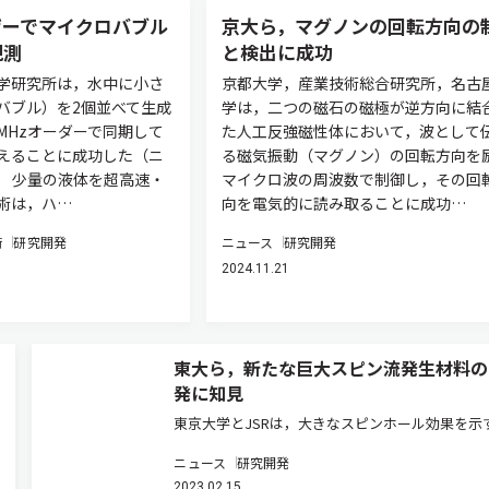
ザーでマイクロバブル
京大ら，マグノンの回転方向の
観測
と検出に成功
学研究所は，水中に小さ
京都大学，産業技術総合研究所，名古
バブル）を2個並べて生成
学は，二つの磁石の磁極が逆方向に結
MHzオーダーで同期して
た人工反強磁性体において，波として
えることに成功した（ニ
る磁気振動（マグノン）の回転方向を
。 少量の液体を超高速・
マイクロ波の周波数で制御し，その回
術は，ハ…
向を電気的に読み取ることに成功…
術
研究開発
ニュース
研究開発
2024.11.21
東大ら，新たな巨大スピン流発生材料の
発に知見
東京大学とJSRは，大きなスピンホール効果を示
方晶タングステンを予測し，そのうちのひとつで
ニュース
研究開発
直方晶構造が，スピンホール効果が巨大スピン流
2023.02.15