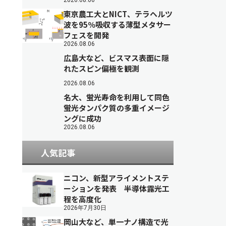
2026.08.06
東京農工大とNICT、テラヘルツ
波を95％吸収する薄型メタサー
フェスを開発
2026.08.06
広島大など、ビスマス表面に隠
れたスピン偏極を観測
2026.08.06
名大、蛍光寿命を利用して同色
蛍光タンパク質の多重イメージ
ングに成功
2026.08.06
人気記事
ニコン、新型アライメントステ
ーションを発表 半導体露光工
程を高度化
2026年7月30日
岡山大など、単一ナノ構造で光