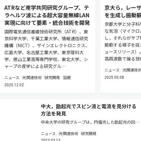
ATRなど産学共同研究グループ、テ
京大ら，レー
ラヘルツ波による超大容量無線LAN
を生成し振動
実現に向けて要素・統合技術を開発
京都大学と分子科
な気泡（マイクロ
国際電気通信基礎技術研究所（ATR）、東
し，それらがサブ
京科学大学、千葉工業大学、情報通信研究
振動する様子を捉
機構（NICT）、ザインエレクトロニクス、
ュースリリース）
広島大学、名古屋工業大学、東京理科大
高周波数で操る技
学、徳山工業高等専門学校、東北大学、シ
ャープの産学による研究グル…
ニュース
光関連技
ニュース
光関連技術
研究開発
話題
2025.05.08
2025.12.02
中大，励起光でスピン流と電流を見分ける
方法を発見
中央大学の研究グループは，円偏光した励起光の回る
向きを変えた時の振る舞い（ヘリシティ依存性）で，
ニュース
光関連技術
研究開発
異常ホール効果で生成する電流とスピンホール効果で
2023.03.13