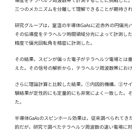
導度をテラヘルツ周波数帯で計測することに挑戦した
三つのメカニズムを分離して理解できることが期待さ
研究グループは，室温の半導体GaAsに近赤外の円偏
その伝導度をテラヘルツ時間領域分光によって計測した。
精度で偏光回転角を精密に計測した。
その結果，スピンが偏った電子がテラヘルツ電場とは
えた。その信号の解析から，テラヘルツ周波数帯にお
さらに理論計算と比較した結果，①内因的機構，②サ
験結果が定性的にも定量的にも非常によく一致した。
た。
半導体GaAsのスピンホール効果は，従来調べられて
的だが，研究で調べたテラヘルツ周波数の速い電場に