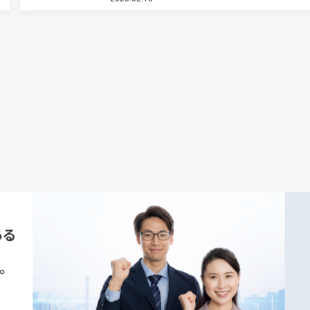
生が観測されているβ相の1.2倍に増大することを
した（ニュースリリース…