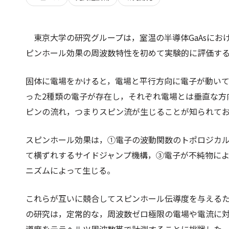
東京大学の研究グループは，室温の半導体GaAsに
ピンホール効果の周波数特性を初めて実験的に評価す
固体に電場をかけると，電場と平行方向に電子が動い
った2種類の電子が存在し，それぞれ電場とは垂直な方
ピンの流れ，つまりスピン流が生じることが知られて
スピンホール効果は，①電子の波動関数のトポロジカ
て横ずれするサイドジャンプ機構，③電子が不純物に
ニズムによって生じる。
これらが互いに競合してスピンホール伝導度を与える
の研究は，定常的な，周波数ゼロ極限の電場や電流に