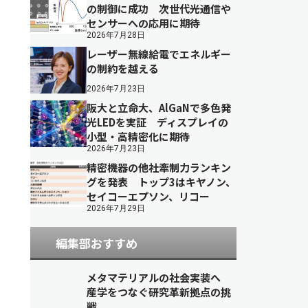
の制御に成功 次世代光通信や
センサーへの応用に期待
2026年7月28日
レーザー無線給電でエネルギー
の制約を越える
2026年7月23日
阪大と立命大、AlGaNで多色発
光LEDを実証 ディスプレイの
小型・高精密化に期待
2026年7月23日
精密機器の他社牽制力ランキン
グを発表 トップ3はキヤノン、
セイコーエプソン、リコー
2026年7月29日
編集部おすすめ
メタマテリアルの社会実装へ
産学をつなぐ研究革新拠点の挑
戦