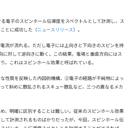
おける電子のスピンホール伝導度をスペクトルとして計測し，ス
ることに成功した（
ニュースリリース
）。
て電流が流れる。ただし電子には上向きと下向きのスピンを持
向に対して逆向きに動く。この結果，電場と垂直方向にはス
おり，これはスピンホール効果と呼ばれている。
ルな性質を反映した内因的機構，②電子の経路が不純物によっ
よって斜めに散乱されるスキュー散乱など，三つの異なるメカ
ため，明確に区別することは難しい。従来のスピンホール効果
対して計測されるものばかりだったが，今回，スピンホール伝