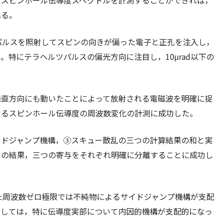
。スピンホール伝導度スペクトルを計測することができれば，
れる。
光パルスを照射してスピンの向きが偏った電子と正孔を注入し，
特にテラヘルツパルスの偏光方向に注目し，10μrad以下の
垂直方向にも動いたことによって放射される電磁波を明確に捉
けるスピンホール伝導度の周波数変化の計測に成功した。
イドジャンプ機構，③スキュー散乱の三つの計算結果の和と実
その結果，三つの寄与をそれぞれ明確に分離することに成功し
きた周波数ゼロ極限では不純物によるサイドジャンプ機構が支配
対しては，特に伝導度実部について内因的機構が支配的になっ