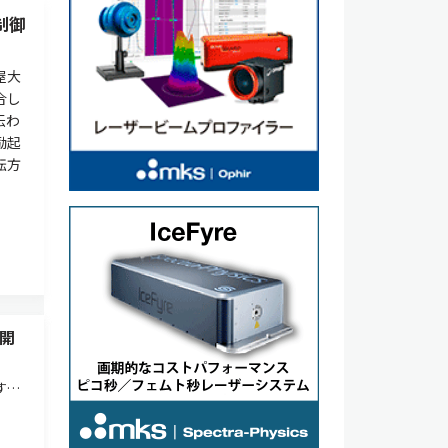
制御
屋大
合し
伝わ
励起
転方
開
す直
ある
の発