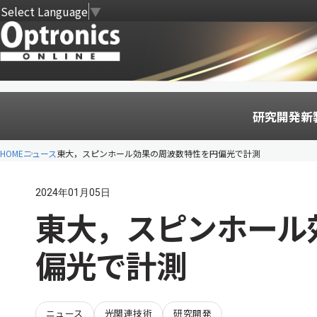
Select Language
▼
研究開発
新
HOME
ニュース
東大，スピンホール効果の周波数特性を円偏光で計測
2024年01月05日
東大，スピンホール
偏光で計測
ニュース
光関連技術
研究開発