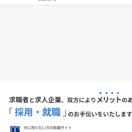
生成するスピン流を区別できることを発見した（ニュ
ースリリース）。 円偏光した…