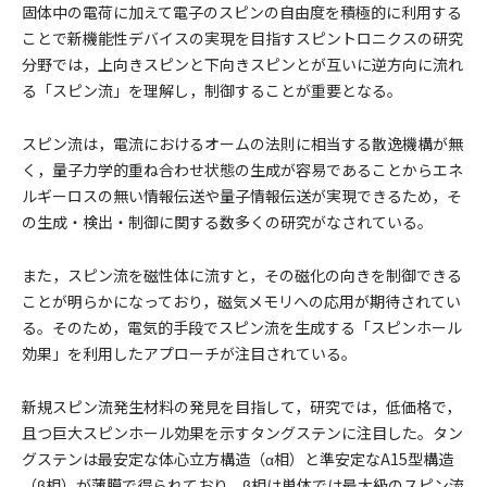
固体中の電荷に加えて電子のスピンの自由度を積極的に利用する
ことで新機能性デバイスの実現を目指すスピントロニクスの研究
分野では，上向きスピンと下向きスピンとが互いに逆方向に流れ
る「スピン流」を理解し，制御することが重要となる。
スピン流は，電流におけるオームの法則に相当する散逸機構が無
く，量子力学的重ね合わせ状態の生成が容易であることからエネ
ルギーロスの無い情報伝送や量子情報伝送が実現できるため，そ
の生成・検出・制御に関する数多くの研究がなされている。
また，スピン流を磁性体に流すと，その磁化の向きを制御できる
ことが明らかになっており，磁気メモリへの応用が期待されてい
る。そのため，電気的手段でスピン流を生成する「スピンホール
効果」を利用したアプローチが注目されている。
新規スピン流発生材料の発見を目指して，研究では，低価格で，
且つ巨大スピンホール効果を示すタングステンに注目した。タン
グステンは最安定な体心立方構造（α相）と準安定なA15型構造
（β相）が薄膜で得られており，β相は単体では最大級のスピン流