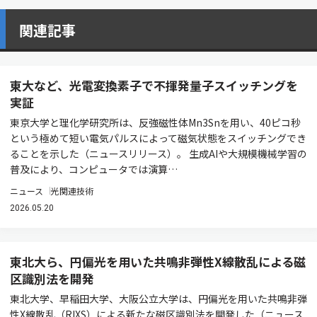
関連記事
東大など、光電変換素子で不揮発量子スイッチングを
実証
東京大学と理化学研究所は、反強磁性体Mn3Snを用い、40ピコ秒
という極めて短い電気パルスによって磁気状態をスイッチングでき
ることを示した（ニュースリリース）。 生成AIや大規模機械学習の
普及により、コンピュータでは演算…
ニュース
光関連技術
2026.05.20
東北大ら、円偏光を用いた共鳴非弾性X線散乱による磁
区識別法を開発
東北大学、早稲田大学、大阪公立大学は、円偏光を用いた共鳴非弾
性X線散乱（RIXS）による新たな磁区識別法を開発した（ニュース