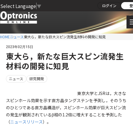
Select Language
▼
ログイン
登
HOME
ニュース
東大ら，新たな巨大スピン流発生材料の開発に知見
2023年02月15日
東大ら，新たな巨大スピン流発生
材料の開発に知見
ニュース
研究開発
東京大学とJSRは，大きな
スピンホール効果を示す直方晶タングステンを予測し，そのうち
のひとつである直方晶構造が，スピンホール効果が巨大スピン流
の発生が観測されているβ相の1.2倍に増大することを予測した
（
ニュースリリース
）。