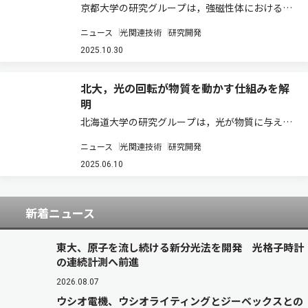
京都大学の研究グループは，強磁性体におけるス
ピン（磁化）歳差運動の情報を，テラヘルツ
ニュース
光関連技術
研究開発
（THz）光の偏光回転として直接読み出すことに
成功した（ニュースリリース）。 従来，磁化の超
2025.10.30
高速ダイナミクスの検出には，磁気光学効果や
T…
北大，光の回転が物質を動かす仕組みを解
明
北海道大学の研究グループは，光が物質に与え
る，回転の力（光トルク）の源である角運動量
ニュース
光関連技術
研究開発
を，スピンと軌道の二つに分け，それぞれの損失
量を個別に測定・解析できる新たな理論を提案し
2025.06.10
た（ニュースリリース）。 光には，まっすぐ進む
だ…
新着ニュース
東大、原子を流し続ける新分光法を開発 光格子時計
の連続計測へ前進
2026.08.07
ウシオ電機、ウシオライティングとジーベックスとの