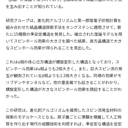
を生み出すことが知られている。
研究グループは，進化的アルゴリズムと第一原理電子状態計算を
組み合わせた結晶構造探索手法をタングステンに適用させて，新
たに15種類の準安定構造を発見した。確立された理論モデルを用
いてスピンホール効果の大きさを調べた結果，直方晶構造で大き
なスピンホール効果が得られることを見出した。
これはα相の体心立方構造が螺旋変形した構造となっており，ス
ピンホール効果はα相よりも2倍大きく，また，巨大スピン流の発
生が観測されているβ相よりも1.2倍大きくなる。同様の効果がモ
リブデンやタンタルなど，他の重金属でも起きることがわかり，
螺旋変形した構造が大きなスピンホール効果を誘起することがわ
かった。
この研究は，進化的アルゴリズムを援用したスピン流発生材料の
探索のモデルケースとなる。原子層ごとに薄膜を積層して人工物
質を作り出す現代の成膜技術を利用すれば，準安定な構造を安定