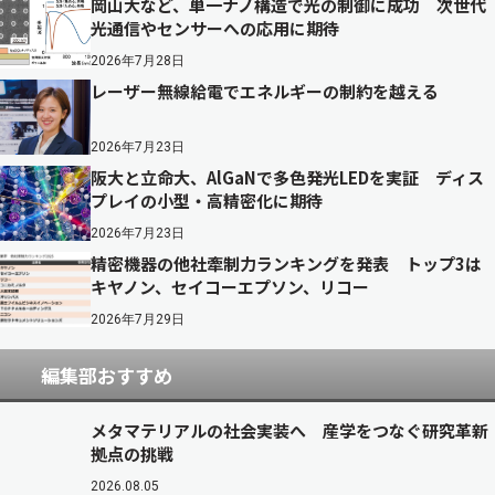
岡山大など、単一ナノ構造で光の制御に成功 次世代
光通信やセンサーへの応用に期待
2026年7月28日
レーザー無線給電でエネルギーの制約を越える
2026年7月23日
阪大と立命大、AlGaNで多色発光LEDを実証 ディス
プレイの小型・高精密化に期待
2026年7月23日
精密機器の他社牽制力ランキングを発表 トップ3は
キヤノン、セイコーエプソン、リコー
2026年7月29日
編集部おすすめ
メタマテリアルの社会実装へ 産学をつなぐ研究革新
拠点の挑戦
2026.08.05