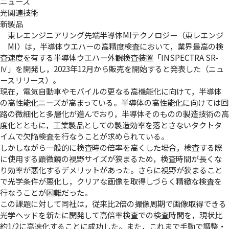
ニュース
光関連技術
新製品
東レエンジニアリング先端半導体MIテクノロジー（東レエンジ
MI）は，半導体ウエハーの高精度検査において，業界最高の検
査速度を有する半導体ウエハー外観検査装置「INSPECTRA SR-
Ⅳ」を開発し，2023年12月から販売を開始すると発表した（
ニュ
ースリリース
）。
現在，電気自動車やモバイルの更なる高機能化に向けて，半導体
の高性能化ニーズが高まっている。半導体の高性能化に向けては回
路の微細化と多層化が進んでおり，半導体そのものの製造技術の高
度化とともに，工業製品としての製造効率を落とさないタクトタ
イムで欠陥検査を行なうことが求められている。
しかしながら一般的に検査時の倍率を高くした場合，検査する際
に使用する顕微鏡の視野サイズが狭まるため，検査時間が長くな
り効率が悪化するデメリットがあった。さらに視野が狭まること
で光学条件が悪化し，クリアな画像を取得しづらく精緻な検査を
行なうことが困難だった。
この課題に対して同社は，従来比2倍の撮像周期で画像取得できる
光学ヘッドを新たに開発して高倍率検査での検査時間を，現状比
約1/2に高速化することに成功した。また，これまで手動で調整・