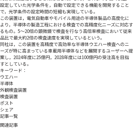
設定していた光学条件を，自動で設定できる機能を開発すること
で，光学条件の設定時間の短縮も実現している。
この装置は，電気自動車やモバイル用途の半導体製品の高度化に
より，半導体の製造工程における検査での高精度化ニーズに対応す
るもの。5～20倍の顕微鏡で検査を行なう高倍率検査において従来
品比で最大約2倍の検査速度を実現しているという。
同社は，この装置を高精度で高効率な半導体ウエハー検査へのニ
ーズが特に高まっている車載用半導体などを展開するユーザーへ提
案し，2024年度に25億円，2028年度には100億円の受注高を目指
すとしている。
キーワード：
ウエハー
半導体
外観検査装置
検査装置
ポスト
シェア
記事一覧
関連記事