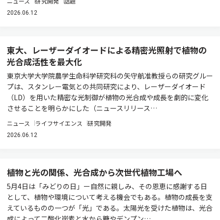
ニュース
研究開発
話題
2026.06.12
東大、レーザーダイオードによる精密光照射で植物の
光合成活性を最大化
東京大学大学院農学生命科学研究科の矢守航准教授らの研究グルー
プは、スタンレー電気との共同研究により、レーザーダイオード
（LD）を用いた精密な光制御が植物の光合成や成長を劇的に変化
させることを明らかにした（ニュースリリース…
ニュース
ライフサイエンス
研究開発
2026.06.12
植物と光の関係、光合成から次世代植物工場へ
5月4日は「みどりの日」ー自然に親しみ、その恩恵に感謝する日
として、植物や環境について考える機会でもある。植物の成長を支
えているものの一つが「光」である。太陽光を受けた植物は、光合
成によって二酸化炭素と水から糖やデンプン…