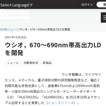
Select Language
▼
ログイン
登
HOME
ニュース
ウシオ，670～690nm帯高出力LDを開発
2021年10月26日
ウシオ，670～690nm帯高出力LD
を開発
ニュース
光関連技術
新製品
ウシオ電機は，ライフサイ
エンス，メディカル，量子技術分野の研究開発用途など，幅広く
利用可能な赤色光源として，波長帯675nmおよび690nmの高効
率・小型の200mW高出力シングルモードレーザーダイオード
（LD）「HL67001DG」「HL69001DG」を2021年10月よりサン
プル出荷するとを発表した（
ニュースリリース
）。