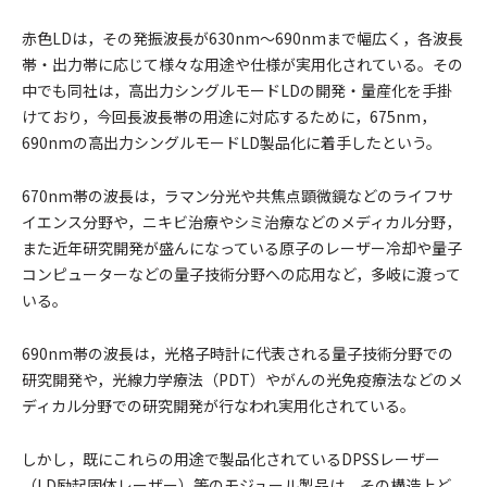
赤色LDは，その発振波長が630nm～690nmまで幅広く，各波長
帯・出力帯に応じて様々な用途や仕様が実用化されている。その
中でも同社は，高出力シングルモードLDの開発・量産化を手掛
けており，今回長波長帯の用途に対応するために，675nm，
690nmの高出力シングルモードLD製品化に着手したという。
670nm帯の波長は，ラマン分光や共焦点顕微鏡などのライフサ
イエンス分野や，ニキビ治療やシミ治療などのメディカル分野，
また近年研究開発が盛んになっている原子のレーザー冷却や量子
コンピューターなどの量子技術分野への応用など，多岐に渡って
いる。
690nm帯の波長は，光格子時計に代表される量子技術分野での
研究開発や，光線力学療法（PDT）やがんの光免疫療法などのメ
ディカル分野での研究開発が行なわれ実用化されている。
しかし，既にこれらの用途で製品化されているDPSSレーザー
（LD励起固体レーザー）等のモジュール製品は，その構造上ど