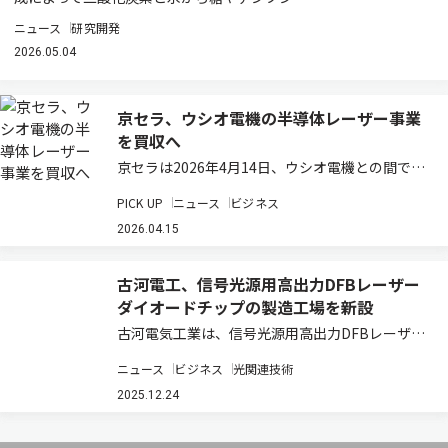
ニュース
研究開発
2026.05.04
京セラ、ウシオ電機の半導体レーザー事業
を買収へ
京セラは2026年4月14日、ウシオ電機との間で、
同社の半導体レーザーデバイス事業に関する株式
PICK UP
ニュース
ビジネス
譲渡契約を締結したと発表した（ニュースリリー
ス）。本契約に基づき、ウシオ電機が新会社を設
2026.04.15
立して当該事業を吸収分割により承継させ…
古河電工、信号光源用高出力DFBレーザー
ダイオードチップの製造工場を新設
古河電気工業は、信号光源用高出力DFBレーザー
ダイオードチップの生産能力増強に向け、ジャパ
ニュース
ビジネス
光関連技術
ンセミコンダクター岩手事業所内に新工場を設立
するとともに、タイ工場に一部生産ラインを導入
2025.12.24
すると発表した（ニュースリリース）。投資総…