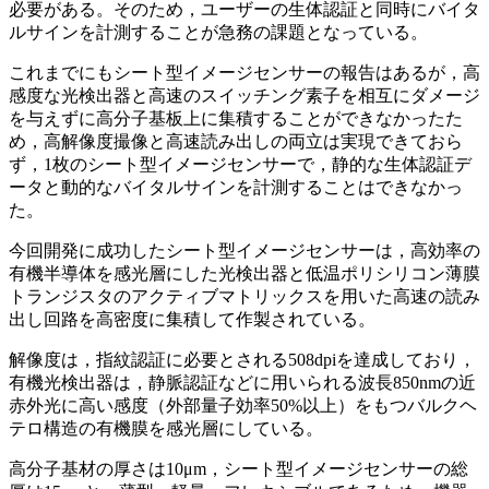
必要がある。そのため，ユーザーの生体認証と同時にバイタ
ルサインを計測することが急務の課題となっている。
これまでにもシート型イメージセンサーの報告はあるが，高
感度な光検出器と高速のスイッチング素子を相互にダメージ
を与えずに高分子基板上に集積することができなかったた
め，高解像度撮像と高速読み出しの両立は実現できておら
ず，1枚のシート型イメージセンサーで，静的な生体認証デ
ータと動的なバイタルサインを計測することはできなかっ
た。
今回開発に成功したシート型イメージセンサーは，高効率の
有機半導体を感光層にした光検出器と低温ポリシリコン薄膜
トランジスタのアクティブマトリックスを用いた高速の読み
出し回路を高密度に集積して作製されている。
解像度は，指紋認証に必要とされる508dpiを達成しており，
有機光検出器は，静脈認証などに用いられる波長850nmの近
赤外光に高い感度（外部量子効率50%以上）をもつバルクヘ
テロ構造の有機膜を感光層にしている。
高分子基材の厚さは10μm，シート型イメージセンサーの総