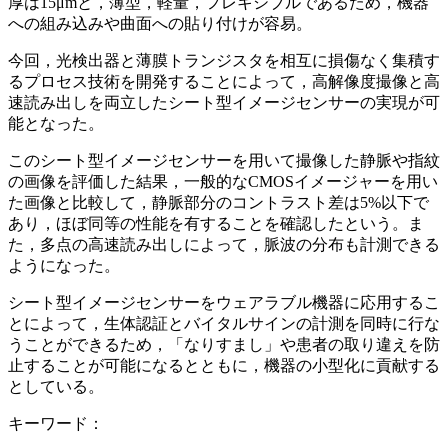
厚は15μmと，薄型，軽量，フレキシブルであるため，機器
への組み込みや曲面への貼り付けが容易。
今回，光検出器と薄膜トランジスタを相互に損傷なく集積す
るプロセス技術を開発することによって，高解像度撮像と高
速読み出しを両立したシート型イメージセンサーの実現が可
能となった。
このシート型イメージセンサーを用いて撮像した静脈や指紋
の画像を評価した結果，一般的なCMOSイメージャーを用い
た画像と比較して，静脈部分のコントラスト差は5%以下で
あり，ほぼ同等の性能を有することを確認したという。ま
た，多点の高速読み出しによって，脈波の分布も計測できる
ようになった。
シート型イメージセンサーをウェアラブル機器に応用するこ
とによって，生体認証とバイタルサインの計測を同時に行な
うことができるため，「なりすまし」や患者の取り違えを防
止することが可能になるとともに，機器の小型化に貢献する
としている。
キーワード：