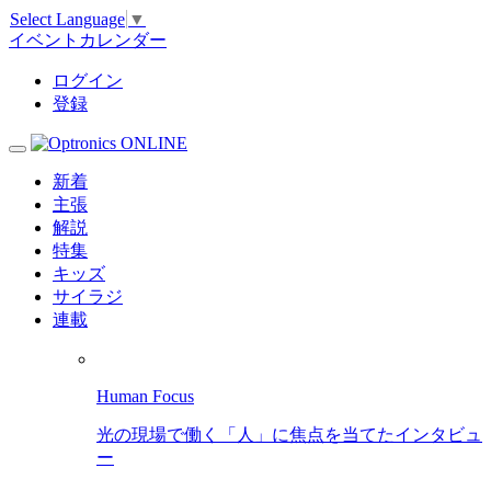
Select Language
▼
イベントカレンダー
ログイン
登録
新着
主張
解説
特集
キッズ
サイラジ
連載
Human Focus
光の現場で働く「人」に焦点を当てたインタビュ
ー