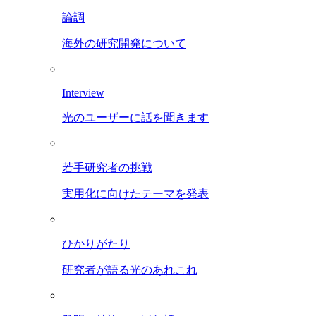
論調
海外の研究開発について
Interview
光のユーザーに話を聞きます
若手研究者の挑戦
実用化に向けたテーマを発表
ひかりがたり
研究者が語る光のあれこれ