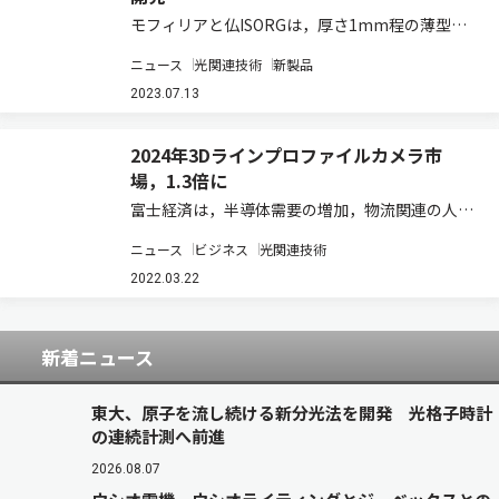
モフィリアと仏ISORGは，厚さ1mm程の薄型フ
ィルム状のセンサーによって静脈認証を可能にす
ニュース
光関連技術
新製品
る技術を開発した（ニュースリリース）。 静脈認
証とは，人によって全く異なっている静脈のパタ
2023.07.13
ーンを使って個人を正確に特定する方法。…
2024年3Dラインプロファイルカメラ市
場，1.3倍に
富士経済は，半導体需要の増加，物流関連の人手
不足による自動化ニーズへの対応などから注目が
ニュース
ビジネス
光関連技術
集まる画像処理システムの世界市場を調査し，そ
の結果を「2022年版 画像処理システム市場の現
2022.03.22
状と将来展望」にまとめた（ニュースリリー…
新着ニュース
東大、原子を流し続ける新分光法を開発 光格子時計
の連続計測へ前進
2026.08.07