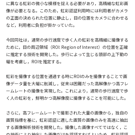
に異なる虹彩の微小な模様を捉える必要があり，高精細な虹彩画
像が必要となる。このため，虹彩認証利用時には利用者がカメラ
の正面の決められた位置に静止し，目の位置をカメラに合わせる
など，利用者に負担が掛かっていた。
今回同社は，通常の歩行速度で歩く人の虹彩を高精細に撮像する
ために，目の周辺領域（ROI: Region of Interest）の位置を正確
に推定する技術を開発した。歩行によって生じる頭部の上下動の
幅を考慮し，ROIを推定する。
虹彩を撮像する位置を通過する時にROIのみを撮像することで画
像データ量を大幅に削減し，従来は困難だった高解像かつ高フレ
ームレートの撮像を実現した。これにより，通常の歩行速度で歩
く人の虹彩を，鮮明かつ高解像度に撮像することを可能にした。
さらに，高フレームレートで撮影された大量の画像から，独自の
画質指標を基に，虹彩認証に適した画質の画像のみを高速に抽出
する画像解析技術を開発した。撮像した画像すべてではなく，こ
の技術により抽出した画像だけを認証すればよいため，虹彩認証