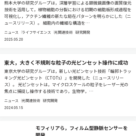
熊本大学の研究グループは，深層学習による顕微鏡画像の画質復元
技術を活用して，植物細胞の分裂における初期の細胞板形成過程を
可視化し，アクチン繊維の新たな局在パターンを明らかにした（ニ
ュースリリース）。 細胞内の繊細な構造を…
ニュース
ライフサイエンス
光関連技術
研究開発
2025.05.20
東大，大きく不規則な粒子の光ピンセット操作に成功
東京大学の研究グループは，新しい光ピンセット技術「輪郭トラッ
キング光ピンセット（CTOTs）」を開発した（ニュースリリー
ス）。 光ピンセットは，マイクロスケールの粒子をレーザー光の
焦点に捕捉し操作する技術であり，生物学，…
ニュース
光関連技術
研究開発
2024.05.15
モフィリアら，フィルム型静脈センサーを
開発