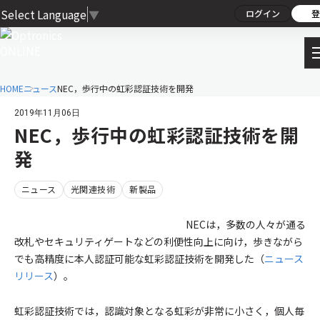
Select Language
▼
ログイン
登
HOME
ニュース
NEC，歩行中の虹彩認証技術を開発
2019年11月06日
NEC，歩行中の虹彩認証技術を開
発
ニュース
光関連技術
新製品
NECは，多数の人々が通る
改札やセキュリティゲートなどの利便性向上に向け，歩きながら
でも高精度に本人認証可能な虹彩認証技術を開発した（
ニュース
リリース
）。
虹彩認証技術では，認識対象となる虹彩が非常に小さく，個人毎