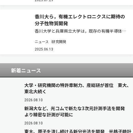
ための戦略」が，アメリカ物理学会（AIP）の学
2025.07.29
術誌に掲載され，注目論文に選出された（ニュ…
香川大ら，有機エレクトロニクスに期待の
分子性物質開発
香川大学と兵庫県立大学は，既存の有機半導体に
対して，太鼓型分子を連結させることで，新しい
ニュース
研究開発
有機半導体を開発し，酸化還元に対する優れた安
定性を見出した（ニュースリリース）。 フェロセ
2025.06.13
ンは，太鼓型の特徴的な構造をもつ分子で，電…
新着ニュース
大学・研究機関の特許牽制力、産総研が首位 東大、
東北大続く
2026.08.10
新潟大など、光コムで新たな3次元計測手法を開発
より精密な計測が可能に
2026.08.10
東大、原子を流し続ける新分光法を開発 光格子時計