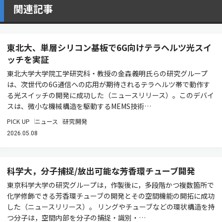
関連記事
東北大、単層シリコン基板で6G向けテラヘルツ光スイ
ッチを実証
東北大学大学院工学研究科・教授の金森義明氏らの研究グループ
は、次世代の6G通信への応用が期待されるテラヘルツ帯で動作す
る光スイッチの開発に成功した（ニュースリリース）。このデバイ
スは、微小な機械構造を駆動するMEMS技術…
PICK UP
ニュース
研究開発
2026.05.08
科学大，分子捕捉/放出可能な芳香環チューブ開発
東京科学大学の研究グループは，作製後に，多段階かつ複数箇所で
化学修飾できる芳香環チューブの開発とその空間機能の開拓に成功
した（ニュースリリース）。 リングやチューブなどの環状構造を持
つ分子は，空間内部を分子の捕捉・識別・…