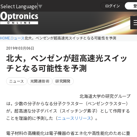
Select Language
▼
ログイン
登
HOME
ニュース
北大，ベンゼンが超高速光スイッチとなる可能性を予測
2019年03月06日
北大，ベンゼンが超高速光スイッ
チとなる可能性を予測
ニュース
光関連技術
研究開発
北海道大学の研究グループ
は，少数の分子からなる分子クラスター（ベンゼンクラスター）
が，超高速な分子デバイス（スイッチング素子）として作用する
ことを理論的に予測した（
ニュースリリース
）。
電子材料の高機能化は電子機器の省エネ化や高性能化のために重