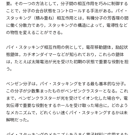
要。その一つの方法として，分子間の相互作用を巧みに制御する
ことで，分子の会合状態をコントロールする手法がある。パイ・
スタッキング（積み重ね）相互作用とは，有機分子の芳香環の間
に働く分散力であり，スタッキングの構造によって，電導性など
の物性を変えることができる。
パイ・スタッキング相互作用の例として，電荷移動錯体，励起状
態錯体，カチオンダイマーなどが知られており，これらの錯体
は，たとえば太陽電池が光を受けた初期の状態で重要な役割を担
う。
ベンゼン分子は，パイ・スタッキングをする最も基本的な分子。
この分子が少数集まったものがベンゼンクラスターとなる。これ
まで，ベンゼンクラスターが光を受けてイオン化した場合や，電
気伝導で重要な役割をするホールを受け取った場合に，どのよう
なメカニズムで，どれくらい速くパイ・スタッキングするかは未
解明だった。
パイ・スタッキングのメカニズムをうまく電子材料に応用するた