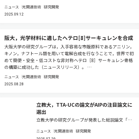
ニュース
光関連技術
研究開発
2025.09.12
阪大，光学材料に適したヘテロ[8]サーキュレンを合成
大阪大学の研究グループは，入手容易な市販原料であるアニリン，
キノン，ナフトール類を用いて電解合成を行なうことで，世界で初
めて簡便・安全・低コストな非対称ヘテロ［8］サーキュレン骨格
の構築に成功した（ニュースリリース）。 …
ニュース
光関連技術
研究開発
2025.08.28
立教大，TTA-UCの論文がAIPの注目論文に
選出
立教大学の研究グループが発表した総説論文「配
位子保護金属クラスターを用いた三重項–三重項
ニュース
光関連技術
研究開発
消滅フォトンアップコンバージョン：性能向上の