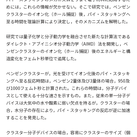
めには，これらの情報が欠かせない。そこで研究では，ベンゼン
クラスターのイオン化（ホール捕捉）後，パイ・スタッキングへ
至る時間を理論計算により決定し，そのメカニズムを解明した。
研究では量子化学と分子動力学を融合させた新たな計算法である
ダイレクト・アブイニシオ分子動力学（AIMD）法を開発し，ベ
ンゼンクラスターのイオン化（ホール捕捉）後のエネルギーと構
造変化をフェムト秒単位で追尾した。
ベンゼンクラスターが，光を受けてイオン化後のパイ・スタッキ
ングへ至る反応時間は，ベンゼン2量体及び3量体の場合，950及
び1000フェムト秒と計算された。これらの時間は，分子デバイ
スとして使える十分な速さを示すもの。また，従来の単一分子デ
バイスは大気中の水や酸素に弱い欠点を持るが，クラスターの場
合，水分子の存在により，パイ・スタッキングの反応が逆に加速
することを発見した。
クラスター分子デバイスの場合，容易にクラスターのサイズ（個